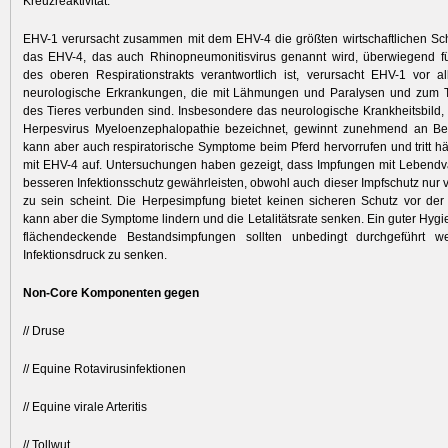
Kreuzreaktivität.
EHV-1 verursacht zusammen mit dem EHV-4 die größten wirtschaftlichen S
das EHV-4, das auch Rhinopneumonitisvirus genannt wird, überwiegend f
des oberen Respirationstrakts verantwortlich ist, verursacht EHV-1 vor 
neurologische Erkrankungen, die mit Lähmungen und Paralysen und zum T
des Tieres verbunden sind. Insbesondere das neurologische Krankheitsbild,
Herpesvirus Myeloenzephalopathie bezeichnet, gewinnt zunehmend an B
kann aber auch respiratorische Symptome beim Pferd hervorrufen und tritt 
mit EHV-4 auf. Untersuchungen haben gezeigt, dass Impfungen mit Lebendv
besseren Infektionsschutz gewährleisten, obwohl auch dieser Impfschutz nur 
zu sein scheint. Die Herpesimpfung bietet keinen sicheren Schutz vor der
kann aber die Symptome lindern und die Letalitätsrate senken. Ein guter Hyg
flächendeckende Bestandsimpfungen sollten unbedingt durchgeführt 
Infektionsdruck zu senken.
Non-Core Komponenten gegen
// Druse
// Equine Rotavirusinfektionen
// Equine virale Arteritis
// Tollwut