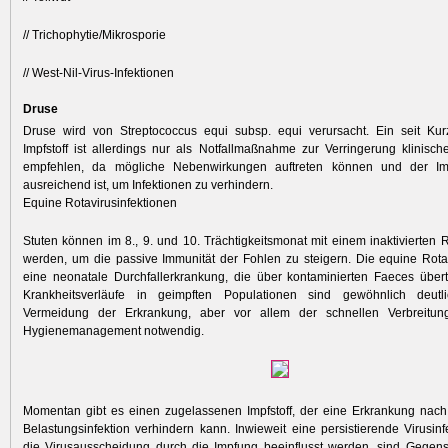
// Trichophytie/Mikrosporie
// West-Nil-Virus-Infektionen
Druse
Druse wird von Streptococcus equi subsp. equi verursacht. Ein seit Kurz
Impfstoff ist allerdings nur als Notfallmaßnahme zur Verringerung klinis
empfehlen, da mögliche Nebenwirkungen auftreten können und der Impf
ausreichend ist, um Infektionen zu verhindern.
Equine Rotavirusinfektionen
Stuten können im 8., 9. und 10. Trächtigkeitsmonat mit einem inaktivierten R
werden, um die passive Immunität der Fohlen zu steigern. Die equine Rotavi
eine neonatale Durchfallerkrankung, die über kontaminierten Faeces über
Krankheitsverläufe in geimpften Populationen sind gewöhnlich deutl
Vermeidung der Erkrankung, aber vor allem der schnellen Verbreitun
Hygienemanagement notwendig.
Momentan gibt es einen zugelassenen Impfstoff, der eine Erkrankung nach
Belastungsinfektion verhindern kann. Inwieweit eine persistierende Virusin
die Virusausscheidung durch die Impfung beeinflusst werden, sind Gegens