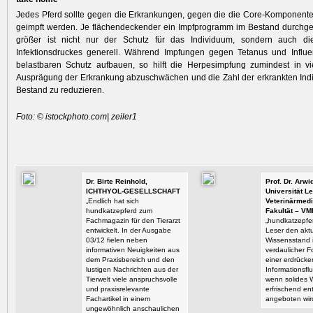
Jedes Pferd sollte gegen die Erkrankungen, gegen die die Core-Komponente
geimpft werden. Je flächendeckender ein Impfprogramm im Bestand durchgef
größer ist nicht nur der Schutz für das Individuum, sondern auch d
Infektionsdruckes generell. Während Impfungen gegen Tetanus und Influe
belastbaren Schutz aufbauen, so hilft die Herpesimpfung zumindest in vi
Ausprägung der Erkrankung abzuschwächen und die Zahl der erkrankten Ind
Bestand zu reduzieren.
Foto: © istockphoto.com| zeiler1
Dr. Birte Reinhold,
Prof. Dr. Arw
ICHTHYOL-GESELLSCHAFT
Universität Le
„Endlich hat sich
Veterinärmedi
hundkatzepferd zum
Fakultät – VM
Fachmagazin für den Tierarzt
„hundkatzepfer
entwickelt. In der Ausgabe
Leser den aktu
03/12 fielen neben
Wissensstand i
informativen Neuigkeiten aus
verdaulicher F
dem Praxisbereich und den
einer erdrück
lustigen Nachrichten aus der
Informationsflu
Tierwelt viele anspruchsvolle
wenn solides 
und praxisrelevante
erfrischend en
Fachartikel in einem
angeboten wir
ungewöhnlich anschaulichen