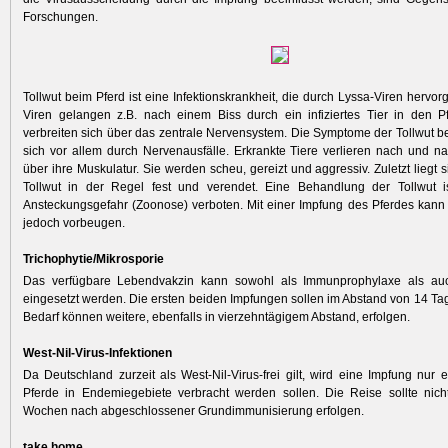
Forschungen.
Tollwut beim Pferd ist eine Infektionskrankheit, die durch Lyssa-Viren hervor
Viren gelangen z.B. nach einem Biss durch ein infiziertes Tier in den P
verbreiten sich über das zentrale Nervensystem. Die Symptome der Tollwut b
sich vor allem durch Nervenausfälle. Erkrankte Tiere verlieren nach und na
über ihre Muskulatur. Sie werden scheu, gereizt und aggressiv. Zuletzt liegt s
Tollwut in der Regel fest und verendet. Eine Behandlung der Tollwut i
Ansteckungsgefahr (Zoonose) verboten. Mit einer Impfung des Pferdes kann
jedoch vorbeugen.
Trichophytie/Mikrosporie
Das verfügbare Lebendvakzin kann sowohl als Immunprophylaxe als au
eingesetzt werden. Die ersten beiden Impfungen sollen im Abstand von 14 Tag
Bedarf können weitere, ebenfalls in vierzehntägigem Abstand, erfolgen.
West-Nil-Virus-Infektionen
Da Deutschland zurzeit als West-Nil-Virus-frei gilt, wird eine Impfung nur
Pferde in Endemiegebiete verbracht werden sollen. Die Reise sollte nicht
Wochen nach abgeschlossener Grundimmunisierung erfolgen.
take home