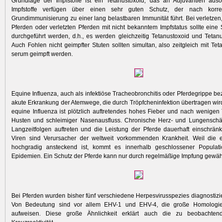
Grundlage der Impfstoffe ist ein Tetanustoxoid, das an Adjuvantien adsor
Impfstoffe verfügen über einen sehr guten Schutz, der nach korrek
Grundimmunisierung zu einer lang belastbaren Immunität führt. Bei verletzen,
Pferden oder verletzten Pferden mit nicht bekanntem Impfstatus sollte eine
durchgeführt werden, d.h., es werden gleichzeitig Tetanustoxoid und Tetanus­
Auch Fohlen nicht geimpfter Stuten sollten simultan, also zeitgleich mit Tet
serum geimpft werden.
Equine Influenza, auch als infektiöse Tracheobronchitis oder Pferdegrippe bez
akute Erkrankung der Atemwege, die durch Tröpfcheninfektion übertragen wird.
equine Influenza ist plötzlich auftretendes hohes Fieber und nach wenigen
Husten und schleimiger Nasenausfluss. Chronische Herz- und Lungensch
Langzeitfolgen auftreten und die Leistung der Pferde dauerhaft einschränk
Viren sind Verursacher der weltweit vorkommenden Krankheit. Weil die e
hochgradig ansteckend ist, kommt es innerhalb geschlossener Populat
Epidemien. Ein Schutz der Pferde kann nur durch regelmäßige Impfung gewähr
Bei Pferden wurden bisher fünf verschiedene Herpesvirusspezies diagnostizier
Von Bedeutung sind vor allem EHV-1 und EHV-4, die große Homolog
aufweisen. Diese große Ähnlichkeit erklärt auch die zu beobachtend