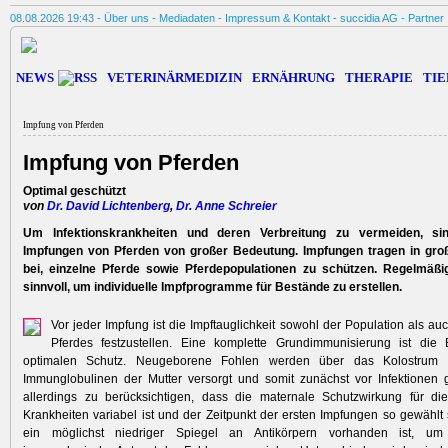
08.08.2026 19:43 -
Über uns
-
Mediadaten
-
Impressum & Kontakt
-
succidia AG
-
Partner
NEWS
VETERINÄRMEDIZIN
ERNÄHRUNG
THERAPIE
TIE
Impfung von Pferden
Impfung von Pferden
Optimal geschützt
von
Dr. David Lichtenberg
,
Dr. Anne Schreier
Um Infektionskrankheiten und deren Verbreitung zu vermeiden, si
Impfungen von Pferden von großer Bedeutung. Impfungen tragen in gr
bei, einzelne Pferde sowie Pferdepopulationen zu schützen. Regelmäßi
sinnvoll, um individuelle Impfprogramme für Bestände zu erstellen.
Vor jeder Impfung ist die Impftauglichkeit sowohl der Population als au
Pferdes festzustellen. Eine komplette Grundimmunisierung ist die 
optimalen Schutz. Neugeborene Fohlen werden über das Kolostrum (B
Immunglobulinen der Mutter versorgt und somit zunächst vor Infektionen g
allerdings zu berücksich­tigen, dass die maternale Schutzwirkung für di
Krankheiten variabel ist und der Zeitpunkt der ersten Impfungen so gewählt s
ein möglichst niedriger Spiegel an Antikörpern vorhanden ist, um