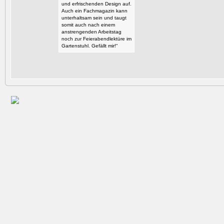
und erfrischenden Design auf.
Auch ein Fachmagazin kann
unterhaltsam sein und taugt
somit auch nach einem
anstrengenden Arbeitstag
noch zur Feierabendlektüre im
Gartenstuhl. Gefällt mir!“