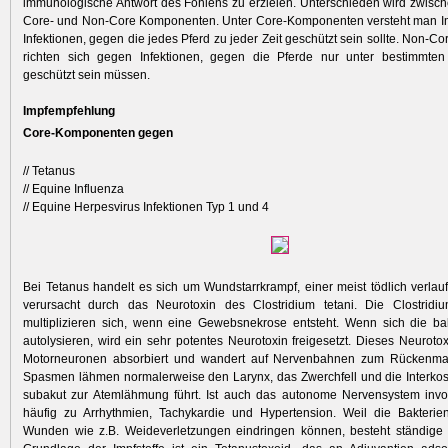
immunologische Antwort des Fohlens zu erzielen. Unterschieden wird zwis
Core- und Non-Core Komponenten. Unter Core-Komponenten versteht man 
Infektionen, gegen die jedes Pferd zu jeder Zeit geschützt sein sollte. Non-
richten sich gegen ­Infektionen, gegen die Pferde nur unter ­bestimmte
geschützt sein müssen.
Impfempfehlung
Core-Komponenten gegen
// Tetanus
// Equine Influenza
// Equine Herpesvirus Infektionen Typ 1 und 4
Bei Tetanus handelt es sich um Wundstarrkrampf, einer meist tödlich verlauf
verursacht durch das Neurotoxin des Clostridium tetani. Die Clostridiu
multiplizieren sich, wenn eine Gewebsnekrose entsteht. Wenn sich die bak
autolysieren, wird ein sehr potentes Neurotoxin freigesetzt. Dieses Neuroto
Motorneuronen absorbiert und wandert auf Nervenbahnen zum Rückenma
Spasmen lähmen normalerweise den Larynx, das Zwerchfell und die Interko
subakut zur Atemlähmung führt. Ist auch das autonome Nervensystem invol
häufig zu Arrhythmien, Tachykardie und Hypertension. Weil die Bakterien
Wunden wie z.B. Weideverletzungen eindringen können, besteht ständige I