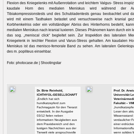
Flexion des Kniegelenks mit Außenrotation und leichtem Valgus- Stress inspiz
kaudale Horn des medialen Meniskus wird während der Au
Tibiakompressionstests und des Schubladentests genau beobachtet und d
wird mit einem Tasthaken betastet und versuchsweise nach kranial gez
Korbhenkelriss oder ein vollständiger Abriss des Hinterhorns besteht, kann
medialen Meniskus nach kranial luxieren. Dieses Phänomen kann durch ein l
das sog. „meniscal click“ begleitet sein. Zur Inspektion des lateralen M
Kniegelenk in leichter Flexion und Varus-Stress gehalten. Am kaudalen Ho
Meniskus ist das menisco-femorale Band zu sehen. Am lateralen Gelenkspa
des m. popliteus einsehbar.
Foto: photocase.de | Shootingstar
Dr. Birte Reinhold,
Prof. Dr. Arw
ICHTHYOL-GESELLSCHAFT
Universität Le
„Endlich hat sich
Veterinärmedi
hundkatzepferd zum
Fakultät – VM
Fachmagazin für den Tierarzt
„hundkatzepfer
entwickelt. In der Ausgabe
Leser den aktu
03/12 fielen neben
Wissensstand i
informativen Neuigkeiten aus
verdaulicher F
dem Praxisbereich und den
einer erdrück
lustigen Nachrichten aus der
Informationsflu
Tierwelt viele anspruchsvolle
wenn solides 