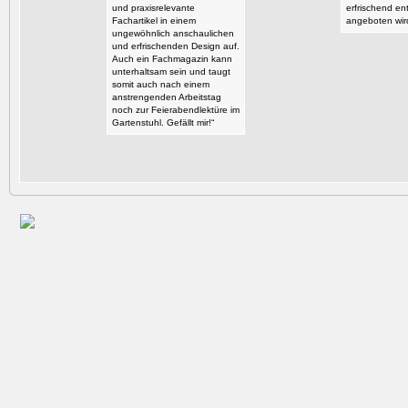
und praxisrelevante
erfrischend en
Fachartikel in einem
angeboten wir
ungewöhnlich anschaulichen
und erfrischenden Design auf.
Auch ein Fachmagazin kann
unterhaltsam sein und taugt
somit auch nach einem
anstrengenden Arbeitstag
noch zur Feierabendlektüre im
Gartenstuhl. Gefällt mir!“