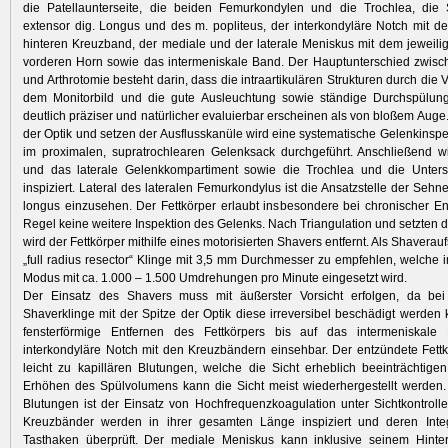
die Patellaunterseite, die beiden Femurkondylen und die Trochlea, di
extensor dig. Longus und des m. popliteus, der interkondyläre Notch mit 
hinteren Kreuzband, der mediale und der laterale Meniskus mit dem jeweili
vorderen Horn sowie das intermeniskale Band. Der Hauptunterschied zwisc
und Arthrotomie besteht darin, dass die intraartikulären Strukturen durch die
dem Monitorbild und die gute Ausleuchtung sowie ständige Durchspülung 
deutlich präziser und natürlicher evaluierbar erscheinen als von bloßem Auge
der Optik und setzen der Ausflusskanüle wird eine systematische Gelenkinsp
im proximalen, supratrochlearen Gelenksack durchgeführt. Anschließend w
und das laterale Gelenkkompartiment sowie die Trochlea und die Unterse
inspiziert. Lateral des lateralen Femurkondylus ist die Ansatzstelle der Sehne
longus einzusehen. Der Fettkörper erlaubt insbesondere bei chronischer E
Regel keine weitere Inspektion des Gelenks. Nach Triangulation und setzten d
wird der Fettkörper mithilfe eines motorisierten Shavers entfernt. Als Shaveraufs
„full radius resector“ Klinge mit 3,5 mm Durchmesser zu empfehlen, welche i
Modus mit ca. 1.000 – 1.500 Umdrehungen pro Minute eingesetzt wird.
Der Einsatz des Shavers muss mit äußerster Vorsicht erfolgen, da be
Shaverklinge mit der Spitze der Optik diese irreversibel beschädigt werden
fensterförmige Entfernen des Fettkörpers bis auf das intermeniskal
interkondyläre Notch mit den Kreuzbändern einsehbar. Der entzündete Fettk
leicht zu kapillären Blutungen, welche die Sicht erheblich beeinträchtig
Erhöhen des Spülvolumens kann die Sicht meist wiederhergestellt werden.
Blutungen ist der Einsatz von Hochfrequenzkoagulation unter Sichtkontroll
Kreuzbänder werden in ihrer gesamten Länge inspiziert und deren Integ
Tasthaken überprüft. Der mediale Meniskus kann inklusive seinem Hinterh