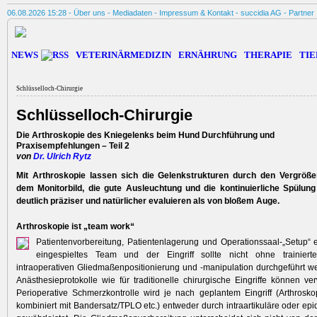
06.08.2026 15:28 -
Über uns
-
Mediadaten
-
Impressum & Kontakt
-
succidia AG
-
Partner
NEWS
VETERINÄRMEDIZIN
ERNÄHRUNG
THERAPIE
TIE
Schlüsselloch-Chirurgie
Schlüsselloch-Chirurgie
Die Arthroskopie des Kniegelenks beim Hund Durchführung und
Praxisempfehlungen – Teil 2
von
Dr. Ulrich Rytz
Mit Arthroskopie lassen sich die Gelenkstrukturen durch den Vergröße
dem Monitorbild, die gute Ausleuchtung und die kontinuierliche Spülung 
deutlich präziser und natürlicher evaluieren als von bloßem Auge.
Arthroskopie ist „team work“
Patientenvorbereitung, Patientenlagerung und Operationssaal-„Setup“ e
eingespieltes Team und der Eingriff sollte nicht ohne trainiert
intraoperativen Gliedmaßenpositionierung und -manipulation durchgeführt w
Anästhesieprotokolle wie für traditionelle chirurgische Eingriffe können v
Perioperative Schmerzkontrolle wird je nach geplantem Eingriff (Arthrosko
kombiniert mit Bandersatz/TPLO etc.) entweder durch intraartikuläre oder epi