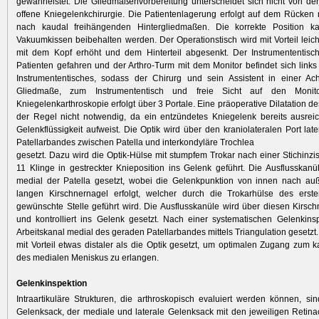
gewährleistet. Die Gliedmaßenvorbereitung unterscheidet sich nicht von der
offene Kniegelenkchirurgie. Die Patientenlagerung erfolgt auf dem Rücken 
nach kaudal freihängenden Hintergliedmaßen. Die korrekte Position k
Vakuumkissen beibehalten werden. Der Operationstisch wird mit Vorteil leicht
mit dem Kopf erhöht und dem Hinterteil abgesenkt. Der Instrumententisc
Patienten gefahren und der Arthro-Turm mit dem Monitor befindet sich links
Instrumententisches, sodass der Chirurg und sein Assistent in einer A
Gliedmaße, zum Instrumententisch und freie Sicht auf den Monit
Kniegelenkarthroskopie erfolgt über 3 Portale. Eine präoperative Dilatation de
der Regel nicht notwendig, da ein entzündetes Kniegelenk bereits ausrei
Gelenkflüssigkeit aufweist. Die Optik wird über den kraniolateralen Port lat
Patellarbandes zwischen Patella und interkondyläre Trochlea
gesetzt. Dazu wird die Optik-Hülse mit stumpfem Trokar nach einer Stichinzis
11 Klinge in gestreckter Knieposition ins Gelenk geführt. Die Ausflusskanü
medial der Patella gesetzt, wobei die Gelenkpunktion von innen nach au
langen Kirschnernagel erfolgt, welcher durch die Trokarhülse des erst
gewünschte Stelle geführt wird. Die Ausflusskanüle wird über diesen Kirsch
und kontrolliert ins Gelenk gesetzt. Nach einer systematischen Gelenkins
Arbeitskanal medial des geraden Patellarbandes mittels Triangulation gesetzt.
mit Vorteil etwas distaler als die Optik gesetzt, um optimalen Zugang zum 
des medialen Meniskus zu erlangen.
Gelenkinspektion
Intraartikuläre Strukturen, die arthroskopisch evaluiert werden können, si
Gelenksack, der mediale und laterale Gelenksack mit den jeweiligen Retinac