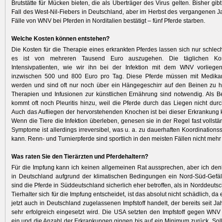
Brutstätte für Mücken bieten, die als Überträger des Virus gelten. Bisher gi
Fall des West-Nil-Fiebers in Deutschland, aber im Herbst des vergangenen 
Fälle von WNV bei Pferden in Norditalien bestätigt – fünf Pferde starben.
Welche Kosten können entstehen?
Die Kosten für die Therapie eines erkrankten Pferdes lassen sich nur schlech
es ist von mehreren Tausend Euro auszugehen. Die täglichen Kos
Intensivpatienten, wie wir ihn bei der Infektion mit dem WNV vorliege
inzwischen 500 und 800 Euro pro Tag. Diese Pferde müssen mit Medika
werden und sind oft nur noch über ein Hängegeschirr auf den Beinen zu hal
Therapien und Infusionen zur künstlichen Ernährung sind notwendig. Als B
kommt oft noch Pleuritis hinzu, weil die Pferde durch das Liegen nicht du
Auch das Aufliegen der hervorstehenden Knochen ist bei dieser Erkrankung k
Wenn die Tiere die Infektion überleben, genesen sie in der Regel fast vollstän
Symptome ist allerdings irreversibel, was u. a. zu dauerhaften Koordinations
kann. Renn- und Turnierpferde sind sportlich in den meisten Fällen nicht mehr
Was raten Sie den Tierärzten und Pferdehaltern?
Für die Impfung kann ich keinen allgemeinen Rat aussprechen, aber ich denk
in Deutschland aufgrund der klimatischen Bedingungen ein Nord-Süd-Gefäl
sind die Pferde in Süddeutschland sicherlich eher betroffen, als in Norddeut
Tierhalter sich für die Impfung entscheidet, ist das absolut nicht schädlich, da
jetzt auch in Deutschland zugelassenen Impfstoff handelt, der bereits seit J
sehr erfolgreich eingesetzt wird. Die USA setzten den Impfstoff gegen WN
ein und die Anzahl der Erkrankungen gingen bis auf ein Minimum zurück. Soll