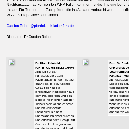
Nachbarstaaten zu vermehrten WNV-Fällen kommen, ist die Impfung bei uns
ratsam. Für Turnier- und Zuchtpferde, die ins Ausland verbracht werden, ist 
WNV als Prophylaxe sehr sinnvoll.
Carsten.Rohde@pferdeklinik-kottenforst.de
Bildquelle: Dr.Carsten Rohde
Dr. Birte Reinhold,
Prof. Dr. Arw
ICHTHYOL-GESELLSCHAFT
Universität Le
„Endlich hat sich
Veterinärmedi
hundkatzepferd zum
Fakultät – VM
Fachmagazin für den Tierarzt
„hundkatzepfer
entwickelt. In der Ausgabe
Leser den aktu
03/12 fielen neben
Wissensstand i
informativen Neuigkeiten aus
verdaulicher F
dem Praxisbereich und den
einer erdrück
lustigen Nachrichten aus der
Informationsflu
Tierwelt viele anspruchsvolle
wenn solides 
und praxisrelevante
erfrischend en
Fachartikel in einem
angeboten wir
ungewöhnlich anschaulichen
und erfrischenden Design auf.
Auch ein Fachmagazin kann
unterhaltsam sein und taugt