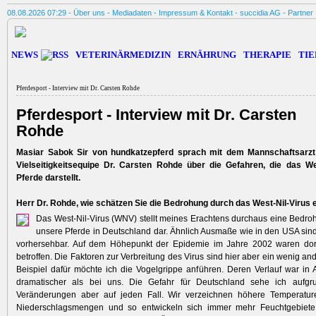
08.08.2026 07:29 -
Über uns
-
Mediadaten
-
Impressum & Kontakt
-
succidia AG
-
Partner
NEWS
VETERINÄRMEDIZIN
ERNÄHRUNG
THERAPIE
TIE
Pferdesport - Interview mit Dr. Carsten Rohde
Pferdesport - Interview mit Dr. Carsten
Rohde
Masiar Sabok Sir von hundkatzepferd sprach mit dem Mannschaftsarzt
Vielseitigkeitsequipe Dr. Carsten Rohde über die Gefahren, die das Wes
Pferde darstellt.
Herr Dr. Rohde, wie schätzen Sie die Bedrohung durch das West-Nil-Virus 
Das West-Nil-Virus (WNV) stellt meines Erachtens durchaus eine Bedro
unsere Pferde in Deutschland dar. Ähnlich Ausmaße wie in den USA sind 
vorhersehbar. Auf dem Höhepunkt der Epidemie im Jahre 2002 waren dor
betroffen. Die Faktoren zur Verbreitung des Virus sind hier aber ein wenig and
Beispiel dafür möchte ich die Vogelgrippe anführen. Deren Verlauf war in 
dramatischer als bei uns. Die Gefahr für Deutschland sehe ich aufgru
Veränderungen aber auf jeden Fall. Wir verzeichnen höhere Temperatu
Niederschlagsmengen und so entwickeln sich immer mehr Feuchtgebiete,