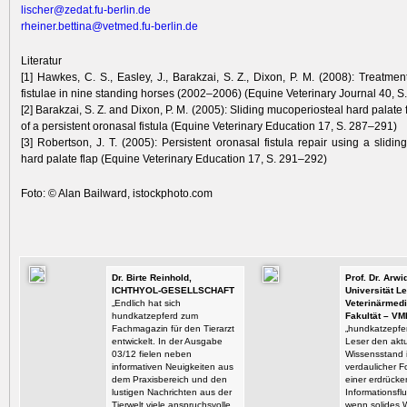
lischer@zedat.fu-berlin.de
rheiner.bettina@vetmed.fu-berlin.de
Literatur
[1] Hawkes, C. S., Easley, J., Barakzai, S. Z., Dixon, P. M. (2008): Treatmen
fistulae in nine standing horses (2002–2006) (Equine Veterinary Journal 40, 
[2] Barakzai, S. Z. and Dixon, P. M. (2005): Sliding mucoperiosteal hard palate f
of a persistent oronasal fistula (Equine Veterinary Education 17, S. 287–291)
[3] Robertson, J. T. (2005): Persistent oronasal fistula repair using a slidi
hard palate flap (Equine Veterinary Education 17, S. 291–292)
Foto: © Alan Bailward, istockphoto.com
Dr. Birte Reinhold,
Prof. Dr. Arw
ICHTHYOL-GESELLSCHAFT
Universität Le
„Endlich hat sich
Veterinärmedi
hundkatzepferd zum
Fakultät – VM
Fachmagazin für den Tierarzt
„hundkatzepfer
entwickelt. In der Ausgabe
Leser den aktu
03/12 fielen neben
Wissensstand i
informativen Neuigkeiten aus
verdaulicher F
dem Praxisbereich und den
einer erdrück
lustigen Nachrichten aus der
Informationsflu
Tierwelt viele anspruchsvolle
wenn solides 