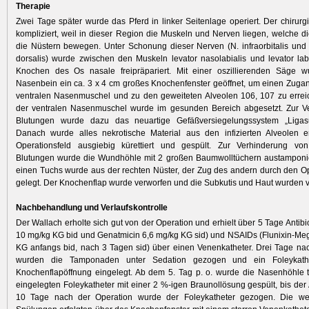
Therapie
Zwei Tage später wurde das Pferd in linker Seitenlage operiert. Der chirurg
kompliziert, weil in dieser Region die Muskeln und Nerven liegen, welche d
die Nüstern bewegen. Unter Schonung dieser Nerven (N. infraorbitalis und 
dorsalis) wurde zwischen den Muskeln levator nasolabialis und levator labi
Knochen des Os nasale freipräpariert. Mit einer oszillierenden Säge 
Nasenbein ein ca. 3 x 4 cm großes Knochenfenster geöffnet, um einen Zugan
ventralen Nasenmuschel und zu den geweiteten Alveolen 106, 107 zu errei
der ventralen Nasenmuschel wurde im gesunden Bereich abgesetzt. Zur V
Blutungen wurde dazu das neuartige Gefäßversiegelungssystem „Ligasu
Danach wurde alles nekrotische Material aus den infizierten Alveolen e
Operationsfeld ausgiebig kürettiert und gespült. Zur Verhinderung von
Blutungen wurde die Wundhöhle mit 2 großen Baumwolltüchern austamponie
einen Tuchs wurde aus der rechten Nüster, der Zug des andern durch den 
gelegt. Der Knochenflap wurde verworfen und die Subkutis und Haut wurden v
Nachbehandlung und Verlaufskontrolle
Der Wallach erholte sich gut von der Operation und erhielt über 5 Tage Antibio
10 mg/kg KG bid und Genatmicin 6,6 mg/kg KG sid) und NSAIDs (Flunixin-Me
KG anfangs bid, nach 3 Tagen sid) über einen Venenkatheter. Drei Tage na
wurden die Tamponaden unter Sedation gezogen und ein Foleykath
Knochenflapöffnung eingelegt. Ab dem 5. Tag p. o. wurde die Nasenhöhle 
eingelegten Foleykatheter mit einer 2 %-igen Braunollösung gespült, bis der 
10 Tage nach der Operation wurde der Foleykatheter gezogen. Die wei