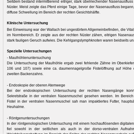
Seitdem bestand intermittierend eitriger, stark übelriechender Nasenausfluss
Nüster. Meist zeigte das Pferd einige Tage, bevor der Nasenausfluss begann, 
diffuse Schwellung im Bereich der rechten Gesichtshälfte.
Klinische Untersuchung
Bei Einweisung war der Wallach bei ungestörtem Allgemeinbefinden, die Vita
im Normbereich. Er zeigte aus der rechten Nüster zähen, eitrigen Nasenaus
stark fauligen Geruch aufwies. Die Kehlgangslymphknoten waren beidseits una
Spezielle Untersuchungen
- Maulhöhlenuntersuchung
Die Untersuchung der Maulhöhle ergab zwei fehlende Zähne im Oberkiefer 
106 und 107) sowie eine ca. daumennagelgroße Fistelöffnung auf Höhe d
zweiten Backenzahns.
- Endoskopie der oberen Atemwege
Bei der endoskopischen Untersuchung der rechten Nasengänge konnt
Sekretstraße in der ventralen Nasenmuschel gesehen werden. Im Bereich
Fistel in der ventralen Nasenmuschel sah man impaktiertes Futter, haupts
Heuhalme.
- Röntgenuntersuchungen
In der röntgenologischen Untersuchung mit einem hochauflösenden digital
fiel sowohl in der seitlichen als auch in der dorso-ventralen Aufnah