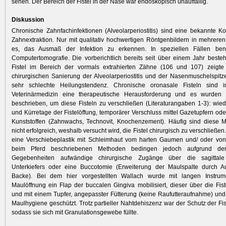
sehen. Der Bereich der Fistel in der Nase war endoskopisch unauffällig.
Diskussion
Chronische Zahnfachinfektionen (Alveolarperiostitis) sind eine bekannte K
Zahnextraktion. Nur mit qualitativ hochwertigen Röntgenbildern in mehrere
es, das Ausmaß der Infektion zu erkennen. In speziellen Fällen ben
Computertomografie. Die vorberichtlich bereits seit über einem Jahr best
Fistel im Bereich der vormals extrahierten Zähne (106 und 107) zeigt
chirurgischen Sanierung der Alveolarperiostitis und der Nasenmuschelspitz
sehr schlechte Heilungstendenz. Chronische oronasale Fisteln sind
Veterinärmedizin eine therapeutische Herausforderung und es wurden
beschrieben, um diese Fisteln zu verschließen (Literaturangaben 1-3): wie
und Kürretage der Fistelöffung, temporärer Verschluss mittel Gazetupfern od
Kunststoffen (Zahnwachs, Technovit, Knochenzement). Häufig sind diese 
nicht erfolgreich, weshalb versucht wird, die Fistel chirurgisch zu verschließe
eine Verschiebeplastik mit Schleimhaut vom harten Gaumen und/ oder von
beim Pferd beschriebenen Methoden bedingen jedoch aufgrund der
Gegebenheiten aufwändige chirurgische Zugänge über die sagittal
Unterkiefers oder eine Buccotomie (Erweiterung der Maulspalte durch A
Backe). Bei dem hier vorgestellten Wallach wurde mit langen Instru
Maulöffnung ein Flap der buccalen Gingiva mobilisiert, dieser über die Fist
und mit einem Tupfer, angepasster Fütterung (keine Raufutteraufnahme) und
Maulhygiene geschützt. Trotz partieller Nahtdehiszenz war der Schutz der Fis
sodass sie sich mit Granulationsgewebe füllte.