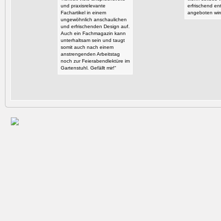
und praxisrelevante
erfrischend en
Fachartikel in einem
angeboten wir
ungewöhnlich anschaulichen
und erfrischenden Design auf.
Auch ein Fachmagazin kann
unterhaltsam sein und taugt
somit auch nach einem
anstrengenden Arbeitstag
noch zur Feierabendlektüre im
Gartenstuhl. Gefällt mir!“