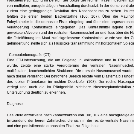
Weichteilverschattung im Bereich der Spitze der rechten Nasenmuscheln au
von multiplen, unregelmäßigen Verschattung durchsetzt. In der dorso-ventra
zudem eine geringgradige Deviation des Nasenseptums zu sehen. Im rec
fehlten die ersten beiden Backenzähne (106, 107). Über die Maulhö
Foleykatheter in die oronasale Fistel eingelegt und über eine angeschloss
Verlängerung Kontrastmittel eingegeben. Das Kontrastmittel lagerte si
geweiteten Alveolen und der rostralen Nasenmuschel an und floss über die N
die Fistelöffnung ins Maul zurückgeflossene Kontrastmittel wurde von der 
gehindert und stellte sich als Flüssigkeitsansammlung mit horizontalem Spiege
- Computertomografie (CT)
Eine CT-Untersuchung, die am Folgetag in Vollnarkose und in Rückenla
wurde, zeigte eine starke Vergrößerung der ventralen Nasenmuschel,
multifokalen, knochendichten Strukturen. Die dorsale Nasenmuschel wurde
nach dorsal verdrängt. Der betroffene Bereich reichte vom Diastema bis ungef
des letzten Prämolaren im rechten Oberkiefer (108). Der rechte Nasenga
verlegt und auch die im Röntgenbild sichtbare Nasenseptumdeviation
Untersuchung deutlich zu erkennen.
Diagnose
Das Pferd entwickelte nach Zahnextraktion von 106, 107 eine hochgradige eit
Entzündung der leeren Zahnfächer, die sich in die rechte ventrale Nasenmu
und eine persistierende oronasalen Fistel zur Folge hatte.