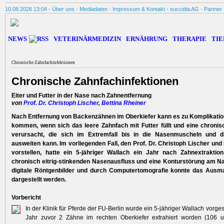
10.08.2026 13:04 -
Über uns
-
Mediadaten
-
Impressum & Kontakt
-
succidia AG
-
Partner
NEWS
VETERINÄRMEDIZIN
ERNÄHRUNG
THERAPIE
TIE
Chronische Zahnfachinfektionen
Chronische Zahnfachinfektionen
Eiter und Futter in der Nase nach Zahnentfernung
von
Prof. Dr. Christoph Lischer
,
Bettina Rheiner
Nach Entfernung von Backenzähnen im Oberkiefer kann es zu Komplikati
kommen, wenn sich das leere Zahnfach mit Futter füllt und eine chroni
verursacht, die sich im Extremfall bis in die Nasenmuscheln und 
ausweiten kann. Im vorliegenden Fall, den Prof. Dr. Christoph Lischer und
vorstellen, hatte ein 5-jähriger Wallach ein Jahr nach Zahnextrakti
chronisch eitrig-stinkenden Nasenausfluss und eine Konturstörung am N
digitale Röntgenbilder und durch Computertomografie konnte das Ausma
dargestellt werden.
Vorbericht
In der Klinik für Pferde der FU-Berlin wurde ein 5-jähriger Wallach vorgest
Jahr zuvor 2 Zähne im rechten Oberkiefer extrahiert worden (106 