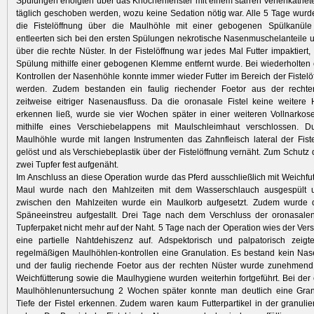
Spülungen erfolgten über das Knochenfenster mit einem starren Venenkathete
täglich geschoben werden, wozu keine Sedation nötig war. Alle 5 Tage wurd
die Fistelöffnung über die Maulhöhle mit einer gebogenen Spülkanüle
entleerten sich bei den ersten Spülungen nekrotische Nasenmuschelanteile un
über die rechte Nüster. In der Fistelöffnung war jedes Mal Futter impaktiert
Spülung mithilfe einer gebogenen Klemme entfernt wurde. Bei wiederholte
Kontrollen der Nasenhöhle konnte immer wieder Futter im Bereich der Fistel
werden. Zudem bestanden ein faulig riechender Foetor aus der recht
zeitweise eitriger Nasenausfluss. Da die oronasale Fistel keine weitere
erkennen ließ, wurde sie vier Wochen später in einer weiteren Vollnarko
mithilfe eines Verschiebelappens mit Maulschleimhaut verschlossen. D
Maulhöhle wurde mit langen Instrumenten das Zahnfleisch lateral der Fis
gelöst und als Verschiebeplastik über der Fistelöffnung vernäht. Zum Schutz
zwei Tupfer fest aufgenäht.
Im Anschluss an diese Operation wurde das Pferd ausschließlich mit Weichfutt
Maul wurde nach den Mahlzeiten mit dem Wasserschlauch ausgespült u
zwischen den Mahlzeiten wurde ein Maulkorb aufgesetzt. Zudem wurde 
Späneeinstreu aufgestallt. Drei Tage nach dem Verschluss der oronasalen
Tupferpaket nicht mehr auf der Naht. 5 Tage nach der Operation wies der Vers
eine partielle Nahtdehiszenz auf. Adspektorisch und palpatorisch zeigte
regelmäßigen Maulhöhlen-kontrollen eine Granulation. Es bestand kein Na
und der faulig riechende Foetor aus der rechten Nüster wurde zunehmend
Weichfütterung sowie die Maulhygiene wurden weiterhin fortgeführt. Bei de
Maulhöhlenuntersuchung 2 Wochen später konnte man deutlich eine Gran
Tiefe der Fistel erkennen. Zudem waren kaum Futterpartikel in der granulie