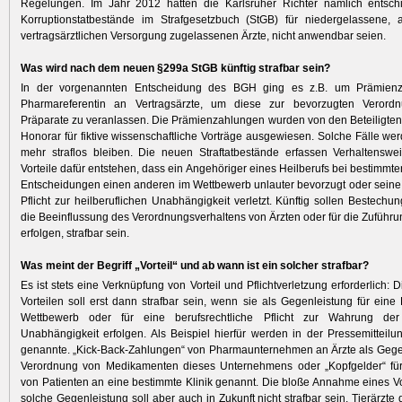
Regelungen. Im Jahr 2012 hatten die Karlsruher Richter nämlich entsch
Korruptionstatbestände im Strafgesetzbuch (StGB) für niedergelassene, a
vertragsärztlichen Versorgung zugelassenen Ärzte, nicht anwendbar seien.
Was wird nach dem neuen §299a StGB künftig strafbar sein?
In der vorgenannten Entscheidung des BGH ging es z.B. um Prämienz
Pharmareferentin an Vertragsärzte, um diese zur bevorzugten Verord
Präparate zu veranlassen. Die Prämienzahlungen wurden von den Beteiligten
Honorar für fiktive wissenschaftliche Vorträge ausgewiesen. Solche Fälle wer
mehr straflos bleiben. Die neuen Straftatbestände erfassen Verhaltenswe
Vorteile dafür entstehen, dass ein Angehöriger eines Heilberufs bei bestimmte
Entscheidungen einen anderen im Wettbewerb unlauter bevorzugt oder seine 
Pflicht zur heilberuflichen Unabhängigkeit verletzt. Künftig sollen Bestechun
die Beeinflussung des Verordnungsverhaltens von Ärzten oder für die Zuführu
erfolgen, strafbar sein.
Was meint der Begriff „Vorteil“ und ab wann ist ein solcher strafbar?
Es ist stets eine Verknüpfung von Vorteil und Pflichtverletzung erforderlich
Vorteilen soll erst dann strafbar sein, wenn sie als Gegenleistung für ein
Wettbewerb oder für eine berufsrechtliche Pflicht zur Wahrung der 
Unabhängigkeit erfolgen. Als Beispiel hierfür werden in der Pressemittei
genannte. „Kick-Back-Zahlungen“ von Pharmaunternehmen an Ärzte als Gegen
Verordnung von Medikamenten dieses Unternehmens oder „Kopfgelder“ fü
von Patienten an eine bestimmte Klinik genannt. Die bloße Annahme eines Vo
solche Gegenleistung soll aber auch in Zukunft nicht strafbar sein. Tierärzte