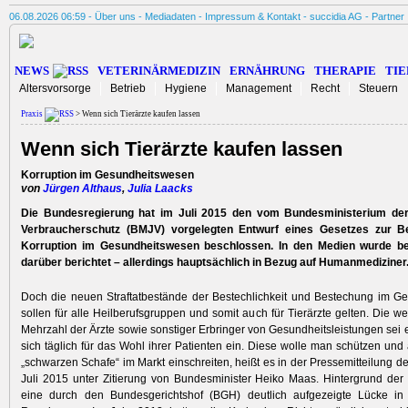
06.08.2026 06:59 -
Über uns
-
Mediadaten
-
Impressum & Kontakt
-
succidia AG
-
Partner
NEWS
VETERINÄRMEDIZIN
ERNÄHRUNG
THERAPIE
TIE
Altersvorsorge
Betrieb
Hygiene
Management
Recht
Steuern
Praxis
> Wenn sich Tierärzte kaufen lassen
Wenn sich Tierärzte kaufen lassen
Korruption im Gesundheitswesen
von
Jürgen Althaus
,
Julia Laacks
Die Bundesregierung hat im Juli 2015 den vom Bundesministerium der
Verbraucherschutz (BMJV) vorgelegten Entwurf eines Gesetzes zur 
Korruption im Gesundheitswesen beschlossen. In den Medien wurde be
darüber berichtet – allerdings hauptsächlich in Bezug auf Humanmediziner
Doch die neuen Straftatbestände der Bestechlichkeit und Bestechung im G
sollen für alle Heilberufsgruppen und somit auch für Tierärzte gelten. Die w
Mehrzahl der Ärzte sowie sonstiger Erbringer von Gesundheitsleistungen sei e
sich täglich für das Wohl ihrer Patienten ein. Diese wolle man schützen und 
„schwarzen Schafe“ im Markt einschreiten, heißt es in der Pressemitteilung 
Juli 2015 unter Zitierung von Bundesminister Heiko Maas. Hintergrund der
eine durch den Bundesgerichtshof (BGH) deutlich aufgezeigte Lücke in