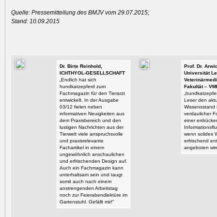
Quelle: Pressemitteilung des BMJV vom 29.07.2015;
Stand: 10.09.2015
Dr. Birte Reinhold,
Prof. Dr. Arw
ICHTHYOL-GESELLSCHAFT
Universität Le
„Endlich hat sich
Veterinärmedi
hundkatzepferd zum
Fakultät – VM
Fachmagazin für den Tierarzt
„hundkatzepfer
entwickelt. In der Ausgabe
Leser den aktu
03/12 fielen neben
Wissensstand i
informativen Neuigkeiten aus
verdaulicher F
dem Praxisbereich und den
einer erdrück
lustigen Nachrichten aus der
Informationsflu
Tierwelt viele anspruchsvolle
wenn solides 
und praxisrelevante
erfrischend en
Fachartikel in einem
angeboten wir
ungewöhnlich anschaulichen
und erfrischenden Design auf.
Auch ein Fachmagazin kann
unterhaltsam sein und taugt
somit auch nach einem
anstrengenden Arbeitstag
noch zur Feierabendlektüre im
Gartenstuhl. Gefällt mir!“