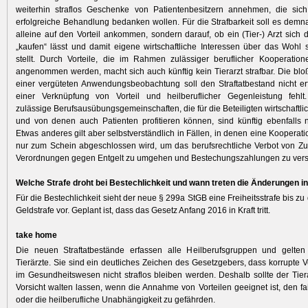
weiterhin straflos Geschenke von Patientenbesitzern annehmen, die sich
erfolgreiche Behandlung bedanken wollen. Für die Strafbarkeit soll es demn
alleine auf den Vorteil ankommen, sondern darauf, ob ein (Tier-) Arzt sich d
„kaufen“ lässt und damit eigene wirtschaftliche Interessen über das Wohl 
stellt. Durch Vorteile, die im Rahmen zulässiger beruflicher Kooperatio
angenommen werden, macht sich auch künftig kein Tierarzt strafbar. Die bl
einer vergüteten Anwendungsbeobachtung soll den Straftatbestand nicht er
einer Verknüpfung von Vorteil und heilberuflicher Gegenleistung fehlt. 
zulässige Berufsausübungs­gemeinschaften, die für die Beteiligten wirtschaftlich
und von denen auch Patienten profitieren können, sind künftig ebenfalls n
Etwas anderes gilt aber selbstverständlich in Fällen, in denen eine Kooperat
nur zum Schein abgeschlossen wird, um das berufsrechtliche Verbot von Z
Verordnungen gegen Entgelt zu umgehen und Bestechungs­zahlungen zu vers
Welche Strafe droht bei Bestechlichkeit und wann treten die Änderungen in
Für die Bestechlichkeit sieht der neue § 299a StGB eine Freiheitsstrafe bis zu
Geldstrafe vor. Geplant ist, dass das Gesetz Anfang 2016 in Kraft tritt.
take home
Die neuen Straftatbestände erfassen alle Heilberufsgruppen und gelten
Tierärzte. Sie sind ein deutliches Zeichen des Gesetzgebers, dass korrupte 
im Gesundheitswesen nicht straflos bleiben werden. Deshalb sollte der Tie
Vorsicht walten lassen, wenn die Annahme von Vorteilen geeignet ist, den f
oder die heilberufliche Unabhängigkeit zu gefährden.