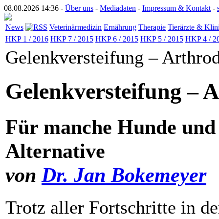
08.08.2026 14:36 -
Über uns
-
Mediadaten
-
Impressum & Kontakt
-
News
Veterinärmedizin
Ernährung
Therapie
Tierärzte & Klin
HKP 1 / 2016
HKP 7 / 2015
HKP 6 / 2015
HKP 5 / 2015
HKP 4 / 2
Gelenkversteifung – Arthro
Gelenkversteifung – A
Für manche Hunde und K
Alternative
von
Dr. Jan Bokemeyer
Trotz aller Fortschritte in d