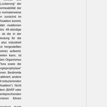
„Lockerung“ der
ermeabilität der
ie normalerweise
en zunächst im
Reaktion kommt,
ter -reaktionen
bis 48-stündige
, ob die in der
deutung für die
also industriell
t hergestellten
eime) aufweist.
ielen kann, ist
 den Organismus
Flora sowie die
ergieprophylaxe“
onen. Bestimmte
ktiviert, andere
it reduzierenden
eaktion“). Nicht
itern (BARF oder
 entsprechenden
rieren führen