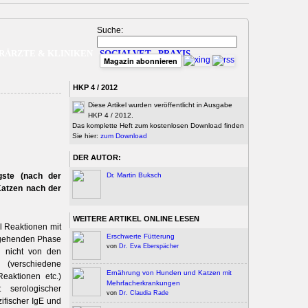
Suche:
RÄRZTE & KLINIKEN
SOCIALVET
PRAXIS
Magazin abonnieren
HKP 4 / 2012
Diese Artikel wurden veröffentlicht in Ausgabe
HKP 4 / 2012.
Das komplette Heft zum kostenlosen Download finden
Sie hier:
zum Download
DER AUTOR:
igste (nach der
Dr. Martin Buksch
 Katzen nach der
WEITERE ARTIKEL ONLINE LESEN
l Reaktionen mit
Erschwerte Fütterung
usgehenden Phase
von
Dr. Eva Eberspächer
r nicht von den
 (verschiedene
Ernährung von Hunden und Katzen mit
Reaktionen etc.)
Mehrfacherkrankungen
 serologischer
von
Dr. Claudia Rade
ifischer IgE und