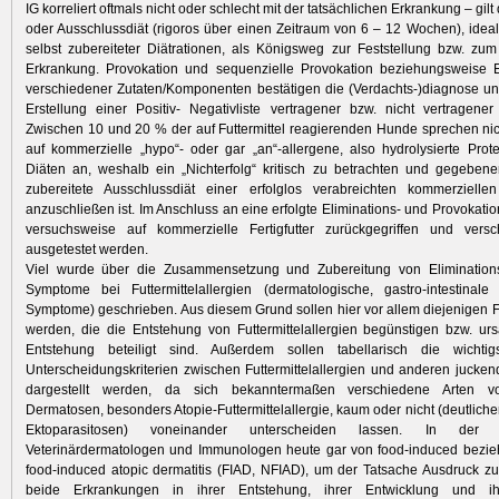
IG korreliert oftmals nicht oder schlecht mit der tatsächlichen Erkrankung – gilt
oder Ausschlussdiät (rigoros über einen Zeitraum von 6 – 12 Wochen), idea
selbst zubereiteter Diätrationen, als Königsweg zur Feststellung bzw. zu
Erkrankung. Provokation und sequenzielle Provokation beziehungsweise E
verschiedener Zutaten/Komponenten bestätigen die (Verdachts-)diagnose un
Erstellung einer Positiv- Negativliste vertragener bzw. nicht vertragener
Zwischen 10 und 20 % der auf Futtermittel reagierenden Hunde sprechen nic
auf kommerzielle „hypo“- oder gar „an“-allergene, also hydrolysierte Prot
Diäten an, weshalb ein „Nichterfolg“ kritisch zu betrachten und gegebenen
zubereitete Ausschlussdiät einer erfolglos verabreichten kommerziellen
anzuschließen ist. Im Anschluss an eine erfolgte Eliminations- und Provokati
versuchsweise auf kommerzielle Fertigfutter zurückgegriffen und vers
ausgetestet werden.
Viel wurde über die Zusammensetzung und Zubereitung von Elimination
Symptome bei Futtermittelallergien (dermatologische, gastro-intestinale
Symptome) geschrieben. Aus diesem Grund sollen hier vor allem diejenigen 
werden, die die Entstehung von Futtermittelallergien begünstigen bzw. urs
Entstehung beteiligt sind. Außerdem sollen tabellarisch die wichti
Unterscheidungskriterien zwischen Futtermittelallergien und anderen juck
dargestellt werden, da sich bekanntermaßen verschiedene Arten vo
Dermatosen, besonders Atopie-Futtermittelallergie, kaum oder nicht (deutliche
Ektoparasitosen) voneinander unterscheiden lassen. In der
Veterinärdermatologen und Immunologen heute gar von food-induced bezi
food-induced atopic dermatitis (FIAD, NFIAD), um der Tatsache Ausdruck zu
beide Erkrankungen in ihrer Entstehung, ihrer Entwicklung und ih