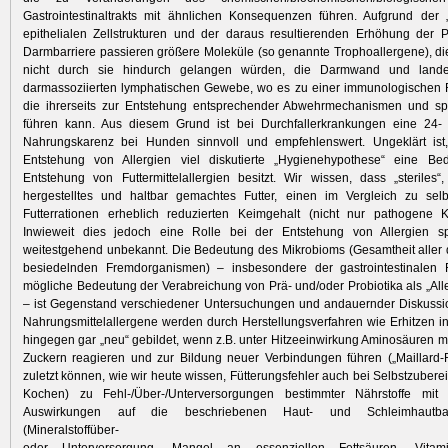
Gastrointestinaltrakts mit ähnlichen Konsequenzen führen. Aufgrund der 
epithelialen Zellstrukturen und der daraus resultierenden Erhöhung der P
Darmbarriere passieren größere Moleküle (so genannte Trophoallergene), d
nicht durch sie hindurch gelangen würden, die Darmwand und land
darmassoziierten lymphatischen Gewebe, wo es zu einer immunologischen 
die ihrerseits zur Entstehung entsprechender Abwehrmechanismen und spä
führen kann. Aus diesem Grund ist bei Durchfallerkrankungen eine 24- 
Nahrungskarenz bei Hunden sinnvoll und empfehlenswert. Ungeklärt ist
Entstehung von Allergien viel diskutierte „Hygienehypothese“ eine Be
Entstehung von Futtermittelallergien besitzt. Wir wissen, dass „steriles“, 
hergestelltes und haltbar gemachtes Futter, einen im Vergleich zu selbs
Futterrationen erheblich reduzierten Keimgehalt (nicht nur pathogene K
Inwieweit dies jedoch eine Rolle bei der Entstehung von Allergien sp
weitestgehend unbekannt. Die Bedeutung des Mikrobioms (Gesamtheit aller
besiedelnden Fremdorganismen) – insbesondere der gastrointestinalen 
mögliche Bedeutung der Verabreichung von Prä- und/oder Probiotika als „All
– ist Gegenstand verschiedener Untersuchungen und andauernder Diskussi
Nahrungsmittelallergene werden durch Herstellungsverfahren wie Erhitzen ina
hingegen gar „neu“ gebildet, wenn z.B. unter Hitzeeinwirkung Aminosäuren m
Zuckern reagieren und zur Bildung neuer Verbindungen führen („Maillard-R
zuletzt können, wie wir heute wissen, Fütterungsfehler auch bei Selbstzubere
Kochen) zu Fehl-/Über-/Unterversorgungen bestimmter Nährstoffe mit
Auswirkungen auf die beschriebenen Haut- und Schleimhautbar
(Mineralstoffüber-