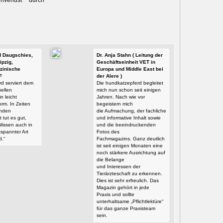
nverlust durch
id Daugschies,
Dr. Anja Stahn ( Leitung der
ipzig,
Geschäftseinheit VET in
zinische
Europa und Middle East bei
F
der Alere )
d serviert dem
Die hundkatzepferd begleitet
ellen
mich nun schon seit einigen
n leicht
Jahren. Nach wie vor
orm. In Zeiten
begeistern mich
enden
die Aufmachung, der fachliche
t tut es gut,
und informative Inhalt sowie
Wissen auch in
und die beeindruckenden
tspannter Art
Fotos des
d.“
Fachmagazins. Ganz deutlich
ist seit einigen Monaten eine
noch stärkere Ausrichtung auf
die Belange
und Interessen der
Tierärzteschaft zu erkennen.
Dies ist sehr erfreulich. Das
Magazin gehört in jede
Praxis und sollte
unterhaltsame „Pflichtlektüre“
für das ganze Praxisteam
sein.