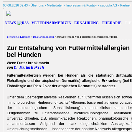
08.08.2026 09:43 -
Über uns
-
Mediadaten
-
Impressum & Kontakt
-
succidia AG
-
Partner
NEWS
VETERINÄRMEDIZIN
ERNÄHRUNG
THERAPIE
TIE
Tierärzte & Kliniken
>
Dr. Martin Buksch
> Zur Entstehung von Futtermittelallergien bei Hunden
Zur Entstehung von Futtermittelallergien
bei Hunden
Wenn Futter krank macht
von
Dr. Martin Buksch
Futtermittelallergien werden bei Hunden als die statistisch dritthäuf
Flohallergie und der atopischen Dermatitis) allergische Erkrankung (bei
Flohallergie auf Platz 2 vor der atopischen Dermatitis) betrachtet.
Unter dem Oberbegriff adverse Reaktionen auf Futtermittel lassen sich sowoh
immunologischem Hintergrund („echte“ Allergien, basierend auf einer vora
der – immunologischen – Sensibilisierung) als auch klinisch kaum ode
Erstgenannten zu unterscheidende, nichtimmunologische Reaktionen
Unverträglichkeiten, z.B. idiosynkratische Reaktionen, pharmakologische 
zusammenfassen. Aufgrund der stark eingeschränkten Aussagekraft
Untersuchungsmethoden – insbesondere der positive Nachweis allergenspez