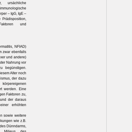
, ursächliche
mmunologische
rper – IgG, IgE –
 Prädisposition,
 Faktoren und
rmatitis, NFIAD)
n zwar ebenfalls
oxer und andere)
ester Nahrung vor
zu begünstigen.
diesem Alter noch
nismus, der dazu
 körpereigenen
rt werden. Eine
igen Faktoren zu,
) und der daraus
 einer erhöhten
en sowie weitere
nkungen wie z.B.
g des Dünndarms,
n Milieus des