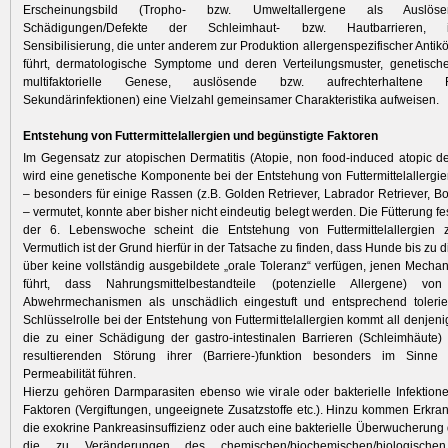
Erscheinungsbild (Tropho- bzw. Umweltallergene als Auslöser
Schädigungen/Defekte der Schleimhaut- bzw. Hautbarrieren, i
Sensibilisierung, die unter anderem zur Produktion allergenspezifischer Antikö
führt, dermatologische Symptome und deren Verteilungsmuster, genetische
multifaktorielle Genese, auslösende bzw. aufrechterhaltene
Sekundärinfektionen) eine Vielzahl gemeinsamer Charakteristika aufweisen.
Entstehung von Futtermittelallergien und begünstigte Faktoren
Im Gegensatz zur atopischen Dermatitis (Atopie, non food-induced atopic de
wird eine genetische Komponente bei der Entstehung von Futtermittelallergie
– besonders für einige Rassen (z.B. Golden Retriever, Labrador Retriever, B
– vermutet, konnte aber bisher nicht eindeutig belegt werden. Die Fütterung f
der 6. Lebenswoche scheint die Entstehung von Futtermittelallergien 
Vermutlich ist der Grund hierfür in der Tatsache zu finden, dass Hunde bis zu 
über keine vollständig ausgebildete „orale Toleranz“ verfügen, jenen Mecha
führt, dass Nahrungsmittelbestandteile (potenzielle Allergene) von
Abwehrmechanismen als unschädlich eingestuft und entsprechend tolerie
Schlüsselrolle bei der Entstehung von Futtermittelallergien kommt all denjen
die zu einer Schädigung der gastro-intestinalen Barrieren (Schleimhäute
resultierenden Störung ihrer (Barriere-)funktion besonders im Sinne
Permeabilität führen.
Hierzu gehören Darmparasiten ebenso wie virale oder bakterielle Infektion
Faktoren (Vergiftungen, ungeeignete Zusatzstoffe etc.). Hinzu kommen Erkra
die exokrine Pankreasinsuffizienz oder auch eine bakterielle Überwucherun
die zu Veränderungen des chemischen/biochemischen/biologische