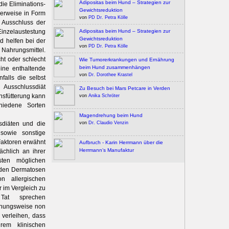
Adipositas beim Hund – Strategien zur
 die Eliminations-
Gewichtsreduktion
lerweise in Form
von
PD Dr. Petra Kölle
m Ausschluss der
inzelaustestung
Adipositas beim Hund – Strategien zur
Gewichtsreduktion
d helfen bei der
von
PD Dr. Petra Kölle
 Nahrungsmittel.
ht oder schlecht
Wie Tumorerkrankungen und Ernährung
beim Hund zusammenhängen
eine enthaltende
von
Dr. Dorothee Krastel
falls die selbst
 Ausschlussdiät
Zu Besuch bei Mars Petcare in Verden
onsfütterung kann
von
Anika Schröter
chiedene Sorten
Magendrehung beim Hund
sdiäten und die
von
Dr. Claudio Venzin
 sowie sonstige
Faktoren erwähnt
Aufbruch - Karin Herrmann über die
Herrmann‘s Manufaktur
ächlich an ihrer
gsten möglichen
enden Dermatosen
n allergischen
r im Vergleich zu
 Tat sprechen
ehungsweise non
 verleihen, dass
rem klinischen