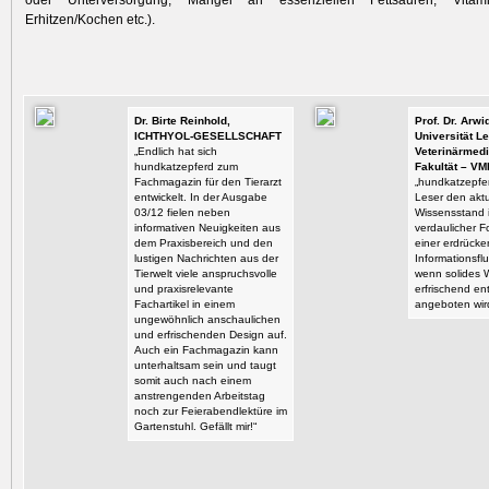
oder Unterversorgung, Mangel an essenziellen Fettsäuren, Vitami
Erhitzen/Kochen etc.).
Dr. Birte Reinhold,
Prof. Dr. Arw
ICHTHYOL-GESELLSCHAFT
Universität Le
„Endlich hat sich
Veterinärmedi
hundkatzepferd zum
Fakultät – VM
Fachmagazin für den Tierarzt
„hundkatzepfer
entwickelt. In der Ausgabe
Leser den aktu
03/12 fielen neben
Wissensstand i
informativen Neuigkeiten aus
verdaulicher F
dem Praxisbereich und den
einer erdrück
lustigen Nachrichten aus der
Informationsflu
Tierwelt viele anspruchsvolle
wenn solides 
und praxisrelevante
erfrischend en
Fachartikel in einem
angeboten wir
ungewöhnlich anschaulichen
und erfrischenden Design auf.
Auch ein Fachmagazin kann
unterhaltsam sein und taugt
somit auch nach einem
anstrengenden Arbeitstag
noch zur Feierabendlektüre im
Gartenstuhl. Gefällt mir!“