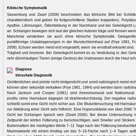
Klinische Symptomatik
Sassenburg und Zwart (2008) beschreiben das klinische Bild bei Schildk
charakteristisch und geben für fortgeschrittene Stadien Inappetenz, Polydip
Apathie, Lähmungen, Ödembildung in der Nachhand und bei Gelenkgicht 
an. Schlangen bewegen sich laut der gleichen Autoren träge und fressen weni
Manchmal versterben sie auch ohne klinische Symptomatik. Gelegentli
punktförmige Uratablagerungen in der Mundschleimhaut auf (Frye 1981, Fr
2008). Echsen werden meist erst vorgestellt, wenn sie ernsthaft erkrankt sind.
Trägheit und Anorexie. Bei Gelenkgicht kommt es zu Verdickung in den Gel
sehr dünnhäutigen Tieren (einige Geckos) die Uratmassen durch die Haut sc
Diagnose
Intravitale Diagnostik
Gichtknötchen sind primär nicht röntgendicht und somit radiologisch meist nicht
können aber sekundär verkalken (Frye 1981, 1984) und werden dann radiologi
Nach Jackson und Cooper (1981) sind Ammoniumurat und Natriumurat r
positiv, reine Harnsäure dagegen ist strahlendurchlässig. Der negative radi
schließt somit eine Gicht nicht sicher aus. Die Blutuntersuchung mit Harnsäu
zur Abklärung einer Gicht sehr hilfreich. Eine Hyperurikämie von über 2080 ?m
Gicht bei Schlangen typisch sein (Zwart 2008). Bei dieser Untersuchung is
Zeitpunkt der letzten Fütterung zu berücksichtigen, weil Smeller und Slickers
Bullennattern die niedrigsten Werte 7–11 Tage nach der Fütterung beobachte
Maximalwerte mit einem Anstieg um das 5–10-Fache nach 1–4 Tagen auft