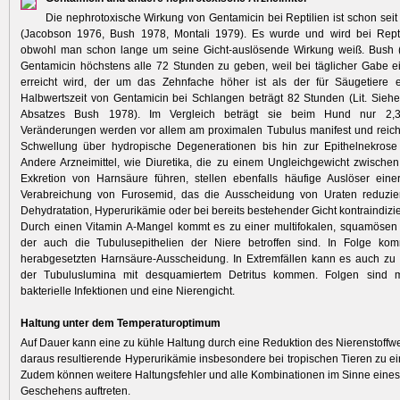
Die nephrotoxische Wirkung von Gentamicin bei Reptilien ist schon sei
(Jacobson 1976, Bush 1978, Montali 1979). Es wurde und wird bei Repti
obwohl man schon lange um seine Gicht-auslösende Wirkung weiß. Bush (
Gentamicin höchstens alle 72 Stunden zu geben, weil bei täglicher Gabe 
erreicht wird, der um das Zehnfache höher ist als der für Säugetiere 
Halbwertszeit von Gentamicin bei Schlangen beträgt 82 Stunden (Lit. Sie
Absatzes Bush 1978). Im Vergleich beträgt sie beim Hund nur 2,
Veränderungen werden vor allem am proximalen Tubulus manifest und reich
Schwellung über hydropische Degenerationen bis hin zur Epithelnekrose 
Andere Arzneimittel, wie Diuretika, die zu einem Ungleichgewicht zwische
Exkretion von Harnsäure führen, stellen ebenfalls häufige Auslöser eine
Verabreichung von Furosemid, das die Ausscheidung von Uraten reduziert
Dehydratation, Hyperurikämie oder bei bereits bestehender Gicht kontraindizie
Durch einen Vitamin A-Mangel kommt es zu einer multifokalen, squamösen 
der auch die Tubulusepithelien der Niere betroffen sind. In Folge ko
herabgesetzten Harnsäure-Ausscheidung. In Extremfällen kann es auch zu 
der Tubuluslumina mit desquamiertem Detritus kommen. Folgen sind m
bakterielle Infektionen und eine Nierengicht.
Haltung unter dem Temperaturoptimum
Auf Dauer kann eine zu kühle Haltung durch eine Reduktion des Nierenstoffw
daraus resultierende Hyperurikämie insbesondere bei tropischen Tieren zu ein
Zudem können weitere Haltungsfehler und alle Kombinationen im Sinne eines m
Geschehens auftreten.