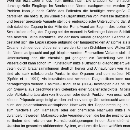
Wert von etwa 1000 ?mol/L nicht überschritten. Die Urattophi können auc
durch gezielte Eingänge im Bereich der Nieren nachgewiesen werden (Z
Problem kann je nach Größe des Patienten die benötigte recht große 
darstellen, die nötig ist, um visuell die Organstrukturen von Interesse darzustel
und besser geeignete Variante stellt die endoskopische Untersuchung dar. B
sich dabei der Zugang in der Mitte der Rumpfwand am Beginn des letzten Kör
Schildkröten erfolgt der Zugang bei der manuell in Seitenlage fixierten Schildk
des hinteren Beinausschnittes, vor der nach kaudal gezogenen Gliedmaße
gestaltet sich die Laparaskopie aufgrund der langgestreckten Anatomie als s
Organe nicht genügend übersehen werden können (Schildger und Wicker 199
die Nieren aufgesucht und ggf. bioptiert werden. Eine weitere Variante stellt 
Untersuchung dar, die ebenfalls gut geeignet zur Darstellung von Ura
Viszeralgicht kann schon im Frühstadium mittels Ultraschall diagnostiziert w
treten durch Uratansammlungen deutlich hervor und Anhäufungen von Harn
sind als stark reflektierende Punkte in den Organen und den serösen H
(Spörle et al. 1991). Als intravitales und schnelles Diagnostikum kann au
herangezogen werden. Casimire-Etzioni et al. (2004) bestätigten dies bei 
von Synovia aus geschwollenen Gelenken einer Spaltenschildkröte. Mittels
oder Abklatschpräparaten von Bioptaten oder durch Punktion von geschwol
können Präparate angefertigt werden und nativ und gefärbt untersucht werden.
auch der polarisationsmikroskopische Nachweis der Doppelbrechung an N
zum Nachweis von Harnsäure oder der chemische Nachweis mittels Mu
durchgeführt werden. Makroskopische Veränderungen, die bei der postmorta
zu finden sind, reichen von Harnsäureablagerungen in den Sammelröhrc
Uratstau im gesamten abführenden System, wodurch die Niere weißlich marm