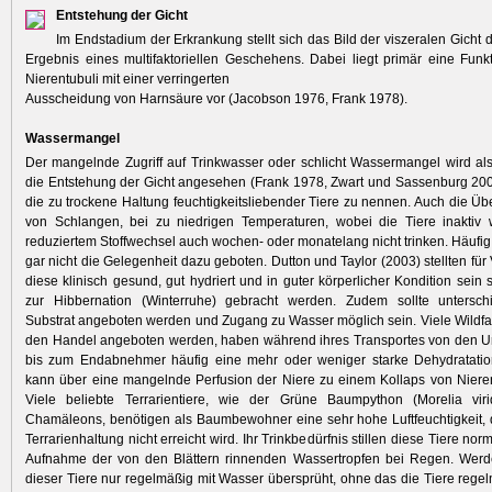
Entstehung der Gicht
Im Endstadium der Erkrankung stellt sich das Bild der viszeralen Gicht d
Ergebnis eines multifaktoriellen Geschehens. Dabei liegt primär eine Funk
Nierentubuli mit einer verringerten
Ausscheidung von Harnsäure vor (Jacobson 1976, Frank 1978).
Wassermangel
Der mangelnde Zugriff auf Trinkwasser oder schlicht Wassermangel wird al
die Entstehung der Gicht angesehen (Frank 1978, Zwart und Sassenburg 2008
die zu trockene Haltung feuchtigkeitsliebender Tiere zu nennen. Auch die Übe
von Schlangen, bei zu niedrigen Temperaturen, wobei die Tiere inaktiv
reduziertem Stoffwechsel auch wochen- oder monatelang nicht trinken. Häufig
gar nicht die Gelegenheit dazu geboten. Dutton und Taylor (2003) stellten für 
diese klinisch gesund, gut hydriert und in guter körperlicher Kondition sein 
zur Hibbernation (Winterruhe) gebracht werden. Zudem sollte unterschi
Substrat angeboten werden und Zugang zu Wasser möglich sein. Viele Wildfan
den Handel angeboten werden, haben während ihres Transportes von den U
bis zum Endabnehmer häufig eine mehr oder weniger starke Dehydratation 
kann über eine mangelnde Perfusion der Niere zu einem Kollaps von Niere
Viele beliebte Terrarientiere, wie der Grüne Baumpython (Morelia vir
Chamäleons, benötigen als Baumbewohner eine sehr hohe Luftfeuchtigkeit, d
Terrarienhaltung nicht erreicht wird. Ihr Trinkbedürfnis stillen diese Tiere no
Aufnahme der von den Blättern rinnenden Wassertropfen bei Regen. Werde
dieser Tiere nur regelmäßig mit Wasser übersprüht, ohne das die Tiere regel