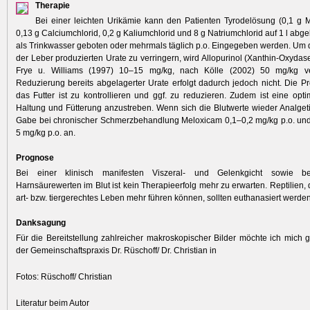
Therapie
Bei einer leichten Urikämie kann den Patienten Tyrodelösung (0,1 g 
0,13 g Calciumchlorid, 0,2 g Kaliumchlorid und 8 g Natriumchlorid auf 1 l ab
als Trinkwasser geboten oder mehrmals täglich p.o. Eingegeben werden. Um 
der Leber produzierten Urate zu verringern, wird Allopurinol (Xanthin-Oxyd
Frye u. Williams (1997) 10–15 mg/kg, nach Kölle (2002) 50 mg/kg ve
Reduzierung bereits abgelagerter Urate erfolgt dadurch jedoch nicht. Die Pr
das Futter ist zu kontrollieren und ggf. zu reduzieren. Zudem ist eine opti
Haltung und Fütterung anzustreben. Wenn sich die Blutwerte wieder Analgeti
Gabe bei chronischer Schmerzbehandlung Meloxicam 0,1–0,2 mg/kg p.o. und
5 mg/kg p.o. an.
Prognose
Bei einer klinisch manifesten Viszeral- und Gelenkgicht sowie 
Harnsäurewerten im Blut ist kein Therapieerfolg mehr zu erwarten. Reptilien,
art- bzw. tiergerechtes Leben mehr führen können, sollten euthanasiert werden
Danksagung
Für die Bereitstellung zahlreicher makroskopischer Bilder möchte ich mich g
der Gemeinschaftspraxis Dr. Rüschoff/ Dr. Christian in
Fotos: Rüschoff/ Christian
Literatur beim Autor