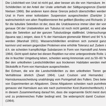
Die Löslichkeit von Urat ist nicht gut, aber besser als die von Harnsäure. Im
Schildkröten ist der Anteil der Urate unterhalb der Sättigungsgrenze (Dantz
Nielsen 1966). Bei anderen kann diese Grenze jedoch überschritten werde
Urat in Form einer kolloidalen Suspension ausgeschieden (Dantzler 1
wahrscheinlich von allen Reptiliennieren frei gefiltert (Bordley und Richards 
für die tubuläre Sekretion ist der, dass die Uratclearence immer über der von 
genaue Ort der Uratsekretion am Tubulus ist noch nicht geklärt, es wird 
dass die Sekretion auf der ganzen Tubuluslänge stattfindet. Untersuchun
(Iguana spp.) zeigen, dass 6 % der Harnsäure glomerulär filtriert und 94 % t
werden (Marshall 1931). Wasserschildkröten ernähren sich zumeist gan
karnivor und weisen gegenüber Proteinen eine erhöhte Toleranz auf. Zudem si
d.h. sie scheiden harnpflichtige Substanzen in Form von Harnstoff und Amm
1964). Gicht spielt daher bei diesen Reptilien nur eine untergeordnete Rolle.
die in feuchter Umgebung leben, scheiden wenig Ammoniak und zu 50–60 %
Bei den urikothelen Landschildkröten aus trockenen Habitaten werden me
Stickstoffs in Form von Harnsäure ausgeschieden.
Bei Echsen, die wie die Landschildkröten zu den urikothelen Tieren ge
Verhältnisse ähnlich (Zwart 1964). Laut Coulson und Hernandez 
Harnsäureausscheidung unabhängig vom Puringehalt des Futters. Dies bele
von Experimenten an Alligatoren. Diese Alligatoren scheiden nach purinfreie
genauso viel Harnsäure aus wie nach purinreicher Kost (Kaninchenfleisch). 
in diesem Zusammenhang darauf hin, dass die sogenannte Gicht meist durc
und zu proteinreiches Futter bedingt wird. Sie widerspricht damit Couls
(1964).