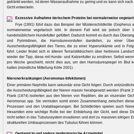
getränkt werden, ist deren Wasseraufnahme zu gering und es kann sich nach e
Gicht entwickeln.
Exzessive Aufnahme tierischem Proteins bei normalerweise vegetari
Frye (1991) führt dazu das Beispiel der Wüstenschildkröte (Gopherus ag
normalerweise vegetarisch lebt. In diesem Fall wird sie jedoch über l
handelsüblichem Hundefutter gefüttert. Dadurch kommt es durch das Überan
und Pyrimidinen, die Harnsäurevorstufen darstellen, zu einer Über
Ausscheidungsfähigkeit des Tieres, die zu einer Hyperurikämie und in Folg
führt. Leider findet sich in älteren Terraristikbüchern über herbivore Lands
wieder der Tipp, diese mit Hunde- und Katzenfutter zu ernähren. Selbst wenn
pro Woche geschieht, reicht dies aus, um den Harnsäurespiegel im Blut k
halten (mündliche Mitteilung Kölle 2001).
Nierenerkrankungen (Aeromonas-Infektionen)
Einer primären Nephritis kann sekundär eine Gicht folgen. Durch entzündlic
die Ausscheidungsfähigkeit der Nieren massiv herabgesetzt werden (Frank 
Frank (1974) isolierten aus den Nieren von Reptilien, die an viszeraler Gich
Aeromonas spp. Sie vermuten somit einen Zusammenhang zwischen diese
Prozessen und den Uratablagerungen. Bei Schildkröten spielen auch Niere
Hexamiten eine wichtige Rolle bei der Entstehung der Gicht, weil diese D
nicht selten in das Tubulussystem invadieren und dort zu massiven eitrigen 
strukturellen Umbauprozessen des Tubulus führen können.
Gentamicin und andere nephrotoxische Arzneimitel