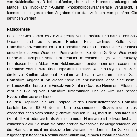
von Nukleinsäuren,z.B. bei Leukämien, chronischen Nierenerkrankungen o
Mangel an Hypoxanthin-Guanin Phosphoribosyltransferase verursacht. I
konnten keine gesicherten Angaben über das Auftreten von primärer Gich
gefunden werden.
Pathogenese
Bei einer Gicht kommt es zur Ablagerung von Harnsäure und harnsauren Sal
Organen und auf serösen Häuten. Eine wichtige Rolle spiel
Harnsäurekonzentration im Blut. Harnsäure ist das Endprodukt des Purinst
unterscheidet zwei Wege der Purinsynthese. Bei dem De-Novo-Weg werd
Purine aus Nichtpurin-Vorläufern gebildet. Im zweiten Fall (Salvage Pathway)
Purinbasen beim Abbau von Nukleinsäuren endogenem und exogenem 
Purinbase Adenin wird über Hypoxanthin mittels Xanthin-Oxydase zu Xan
direkt zu Xanthin abgebaut. Xanthin wird dann wiederum mittels Xan
Harnsäure abgebaut. An dieser Stelle ist anzumerken, dass eine beim
wirkungsvolle Therapie im Einsatz von Xanthin-Oxydase-Hemmern (Allopurinol
wird die Bildung von Harnsäure unterbunden und es wird das besser 
Hypoxanthin ausgeschieden.
Bei den Reptilien, die als Endprodukt des Eiweißstoffwechsels Harnsäu
besteht bis zu 98 % der im Urin erscheinenden Stickstoffmenge aus
wasserlöslichen Verbindung (Schmidt–Nielsen 1964), meist in Form ihres M
(Frank 1985) oder auch als Ammoniumurat. Harnsäure ist schwer löslich 
osmotisch aktiv. So kann sie ohne großen Wasserverlust ausgeschieden wer
die Harnsäure nicht im dissoziierten Zustand, sondern in der Salzform a
zugehörigen Kationen Natrium oder Kalium vor, je nach Ernährungsweise.