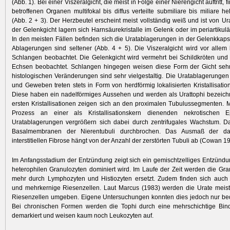
(Abb. 1). Bei einer Viszeralgicht, die meist in Folge einer Nierengicht auftritt, 
betroffenen Organen multifokal bis diffus verteilte submiliare bis miliare h
(Abb. 2 + 3). Der Herzbeutel erscheint meist vollständig weiß und ist von Ura
der Gelenkgicht lagern sich Harnsäurekristalle im Gelenk oder im periartiku
In den meisten Fällen befinden sich die Uratablagerungen in der Gelenkkapsel
Ablagerungen sind seltener (Abb. 4 + 5). Die Viszeralgicht wird vor alle
Schlangen beobachtet. Die Gelenkgicht wird vermehrt bei Schildkröten und 
Echsen beobachtet. Schlangen hingegen weisen diese Form der Gicht sehr 
histologischen Veränderungen sind sehr vielgestaltig. Die Uratablagerunge
und Geweben treten stets in Form von herdförmig lokalisierten Kristallisatio
Diese haben ein nadelförmiges Aussehen und werden als Urattophi bezeichn
ersten Kristallisationen zeigen sich an den proximalen Tubulussegmenten. M
Prozess an einer als Kristallisationskern dienenden nekrotischen Ep
Uratablagerungen vergrößern sich dabei durch zentrifugales Wachstum. D
Basalmembranen der Nierentubuli durchbrochen. Das Ausmaß der da
interstitiellen Fibrose hängt von der Anzahl der zerstörten Tubuli ab (Cowan 1
Im Anfangsstadium der Entzündung zeigt sich ein gemischtzelliges Entzündu
heterophilen Granulozyten dominiert wird. Im Laufe der Zeit werden die Gr
mehr durch Lymphozyten und Histiozyten ersetzt. Zudem finden sich auch 
und mehrkernige Riesenzellen. Laut Marcus (1983) werden die Urate meist
Riesenzellen umgeben. Eigene Untersuchungen konnten dies jedoch nur bed
Bei chronischen Formen werden die Tophi durch eine mehrschichtige Bi
demarkiert und weisen kaum noch Leukozyten auf.