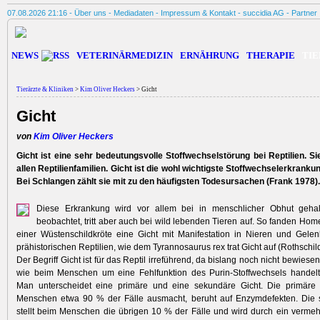
07.08.2026 21:16 -
Über uns
-
Mediadaten
-
Impressum & Kontakt
-
succidia AG
-
Partner
NEWS
VETERINÄRMEDIZIN
ERNÄHRUNG
THERAPIE
TIE
Tierärzte & Kliniken
>
Kim Oliver Heckers
> Gicht
Gicht
von
Kim Oliver Heckers
Gicht ist eine sehr bedeutungsvolle Stoffwechselstörung bei Reptilien. Sie
allen Reptilienfamilien. Gicht ist die wohl wichtigste Stoffwechselerkrankun
Bei Schlangen zählt sie mit zu den häufigsten Todesursachen (Frank 1978).
Diese Erkrankung wird vor allem bei in menschlicher Obhut gehal
beobachtet, tritt aber auch bei wild lebenden Tieren auf. So fanden Home
einer Wüstenschildkröte eine Gicht mit Manifestation in Nieren und Gelen
prähistorischen Reptilien, wie dem Tyrannosaurus rex trat Gicht auf (Rothschild
Der Begriff Gicht ist für das Reptil irreführend, da bislang noch nicht bewiesen 
wie beim Menschen um eine Fehlfunktion des Purin-Stoffwechsels handel
Man unterscheidet eine primäre und eine sekundäre Gicht. Die primäre 
Menschen etwa 90 % der Fälle ausmacht, beruht auf Enzymdefekten. Die 
stellt beim Menschen die übrigen 10 % der Fälle und wird durch ein verm