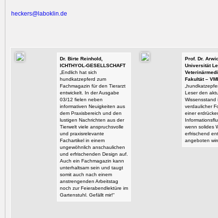
heckers@laboklin.de
Dr. Birte Reinhold,
Prof. Dr. Arw
ICHTHYOL-GESELLSCHAFT
Universität Le
„Endlich hat sich
Veterinärmedi
hundkatzepferd zum
Fakultät – VM
Fachmagazin für den Tierarzt
„hundkatzepfer
entwickelt. In der Ausgabe
Leser den aktu
03/12 fielen neben
Wissensstand i
informativen Neuigkeiten aus
verdaulicher F
dem Praxisbereich und den
einer erdrück
lustigen Nachrichten aus der
Informationsflu
Tierwelt viele anspruchsvolle
wenn solides 
und praxisrelevante
erfrischend en
Fachartikel in einem
angeboten wir
ungewöhnlich anschaulichen
und erfrischenden Design auf.
Auch ein Fachmagazin kann
unterhaltsam sein und taugt
somit auch nach einem
anstrengenden Arbeitstag
noch zur Feierabendlektüre im
Gartenstuhl. Gefällt mir!“