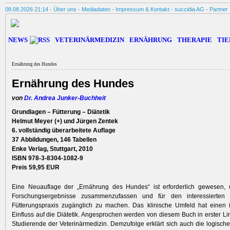
08.08.2026 21:14 -
Über uns
-
Mediadaten
-
Impressum & Kontakt
-
succidia AG
-
Partner
NEWS
VETERINÄRMEDIZIN
ERNÄHRUNG
THERAPIE
TIE
Ernährung des Hundes
Ernährung des Hundes
von
Dr. Andrea Junker-Buchheit
Grundlagen – Fütterung – Diätetik
Helmut Meyer (+) und Jürgen Zentek
6. vollständig überarbeitete Auflage
37 Abbildungen, 146 Tabellen
Enke Verlag, Stuttgart, 2010
ISBN 978-3-8304-1082-9
Preis 59,95 EUR
Eine Neuauflage der „Ernährung des Hundes“ ist erforderlich gewesen,
Forschungsergebnisse zusammenzufassen und für den interessierten
Fütterungspraxis zugänglich zu machen. Das klinische Umfeld hat einen 
Einfluss auf die Diätetik. Angesprochen werden von diesem Buch in erster Lin
Studierende der Veterinärmedizin. Demzufolge erklärt sich auch die logisch