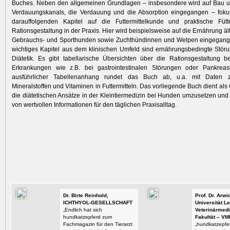
Buches. Neben den allgemeinen Grundlagen – insbesondere wird auf Bau u
Verdauungskanals, die Verdauung und die Absorption eingegangen – fokus
darauffolgenden Kapitel auf die Futtermittelkunde und praktische Fütt
Rationsgestaltung in der Praxis. Hier wird beispielsweise auf die Ernährung ä
Gebrauchs- und Sporthunden sowie Zuchthündinnen und Welpen eingegange
wichtiges Kapitel aus dem klinischen Umfeld sind ernährungsbedingte Stö
Diätetik. Es gibt tabellarische Übersichten über die Rationsgestaltung 
Erkrankungen wie z.B. bei gastrointestinalen Störungen oder Pankreasin
ausführlicher Tabellenanhang rundet das Buch ab, u.a. mit Daten
Mineralstoffen und Vitaminen in Futtermitteln. Das vorliegende Buch dient als
die diätetischen Ansätze in der Kleintiermedizin bei Hunden umzusetzen und b
von wertvollen Informationen für den täglichen Praxisalltag.
Dr. Birte Reinhold,
Prof. Dr. Arw
ICHTHYOL-GESELLSCHAFT
Universität Le
„Endlich hat sich
Veterinärmedi
hundkatzepferd zum
Fakultät – VM
Fachmagazin für den Tierarzt
„hundkatzepfer