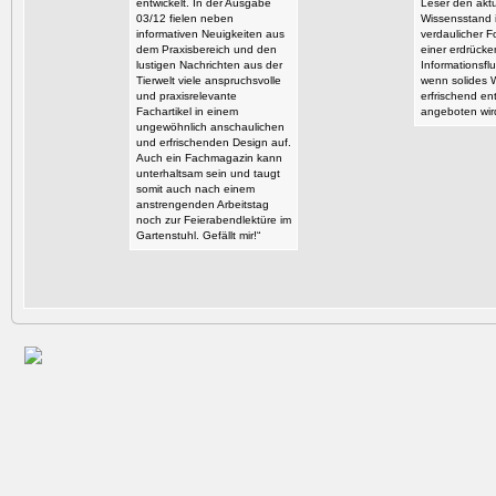
entwickelt. In der Ausgabe
Leser den aktu
03/12 fielen neben
Wissensstand i
informativen Neuigkeiten aus
verdaulicher F
dem Praxisbereich und den
einer erdrück
lustigen Nachrichten aus der
Informationsflu
Tierwelt viele anspruchsvolle
wenn solides 
und praxisrelevante
erfrischend en
Fachartikel in einem
angeboten wir
ungewöhnlich anschaulichen
und erfrischenden Design auf.
Auch ein Fachmagazin kann
unterhaltsam sein und taugt
somit auch nach einem
anstrengenden Arbeitstag
noch zur Feierabendlektüre im
Gartenstuhl. Gefällt mir!“