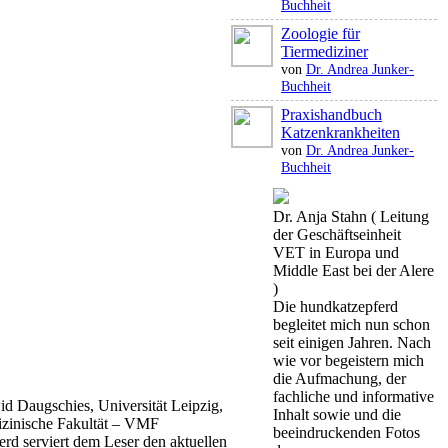
Buchheit
Zoologie für
Tiermediziner
von
Dr. Andrea Junker-
Buchheit
Praxishandbuch
Katzenkrankheiten
von
Dr. Andrea Junker-
Buchheit
Dr. Anja Stahn ( Leitung
der Geschäftseinheit
VET in Europa und
Middle East bei der Alere
)
Die hundkatzepferd
begleitet mich nun schon
seit einigen Jahren. Nach
wie vor begeistern mich
die Aufmachung, der
fachliche und informative
id Daugschies, Universität Leipzig,
Inhalt sowie und die
izinische Fakultät – VMF
beeindruckenden Fotos
rd serviert dem Leser den aktuellen