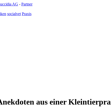
succidia AG
-
Partner
iken
socialvet
Praxis
nekdoten aus einer Kleintierpra