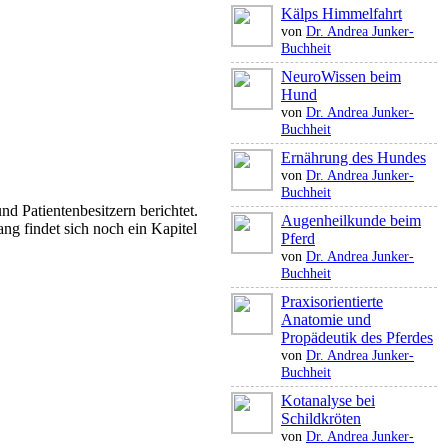
Kälps Himmelfahrt
von
Dr. Andrea Junker-
Buchheit
NeuroWissen beim
Hund
von
Dr. Andrea Junker-
Buchheit
Ernährung des Hundes
von
Dr. Andrea Junker-
Buchheit
nd Patientenbesitzern berichtet.
Augenheilkunde beim
ng findet sich noch ein Kapitel
Pferd
von
Dr. Andrea Junker-
Buchheit
Praxisorientierte
Anatomie und
Propädeutik des Pferdes
von
Dr. Andrea Junker-
Buchheit
Kotanalyse bei
Schildkröten
von
Dr. Andrea Junker-