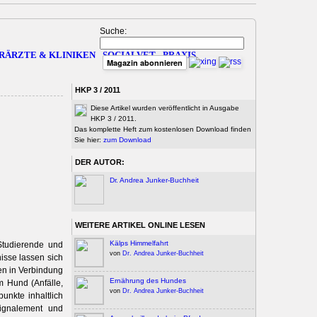
Suche:
RÄRZTE & KLINIKEN
SOCIALVET
PRAXIS
Magazin abonnieren
HKP 3 / 2011
Diese Artikel wurden veröffentlicht in Ausgabe
HKP 3 / 2011.
Das komplette Heft zum kostenlosen Download finden
Sie hier:
zum Download
DER AUTOR:
Dr. Andrea Junker-Buchheit
WEITERE ARTIKEL ONLINE LESEN
Kälps Himmelfahrt
Studierende und
von
Dr. Andrea Junker-Buchheit
isse lassen sich
ten in Verbindung
Ernährung des Hundes
m Hund (Anfälle,
von
Dr. Andrea Junker-Buchheit
unkte inhaltlich
Signalement und