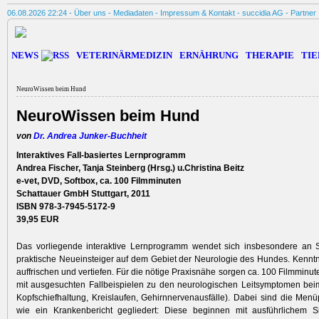
06.08.2026 22:24 -
Über uns
-
Mediadaten
-
Impressum & Kontakt
-
succidia AG
-
Partner
NEWS
VETERINÄRMEDIZIN
ERNÄHRUNG
THERAPIE
TIE
NeuroWissen beim Hund
NeuroWissen beim Hund
von
Dr. Andrea Junker-Buchheit
Interaktives Fall-basiertes Lernprogramm
Andrea Fischer, Tanja Steinberg (Hrsg.) u.Christina Beitz
e-vet, DVD, Softbox, ca. 100 Filmminuten
Schattauer GmbH Stuttgart, 2011
ISBN 978-3-7945-5172-9
39,95 EUR
Das vorliegende interaktive Lernprogramm wendet sich insbesondere an 
praktische Neueinsteiger auf dem Gebiet der Neurologie des Hundes. Kenntn
auffrischen und vertiefen. Für die nötige Praxisnähe sorgen ca. 100 Filmminu
mit ausgesuchten Fallbeispielen zu den neurologischen Leitsymptomen bei
Kopfschiefhaltung, Kreislaufen, Gehirnnervenausfälle). Dabei sind die Menüp
wie ein Krankenbericht gegliedert: Diese beginnen mit ausführlichem 