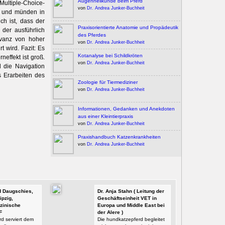
Augenheilkunde beim Pferd
Multiple-Choice-
von
Dr. Andrea Junker-Buchheit
) und münden in
ch ist, dass der
Praxisorientierte Anatomie und Propädeutik
 der ausführlich
des Pferdes
evanz von hoher
von
Dr. Andrea Junker-Buchheit
 wird. Fazit: Es
Kotanalyse bei Schildkröten
effekt ist groß.
von
Dr. Andrea Junker-Buchheit
 die Navigation
s Erarbeiten des
Zoologie für Tiermediziner
von
Dr. Andrea Junker-Buchheit
Informationen, Gedanken und Anekdoten
aus einer Kleintierpraxis
von
Dr. Andrea Junker-Buchheit
Praxishandbuch Katzenkrankheiten
von
Dr. Andrea Junker-Buchheit
id Daugschies,
Dr. Anja Stahn ( Leitung der
ipzig,
Geschäftseinheit VET in
zinische
Europa und Middle East bei
F
der Alere )
d serviert dem
Die hundkatzepferd begleitet