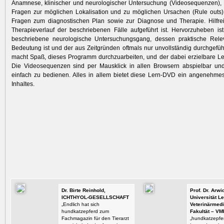
Anamnese, klinischer und neurologischer Untersuchung (Videosequenzen), 
Fragen zur möglichen Lokalisation und zu möglichen Ursachen (Rule outs
Fragen zum diagnostischen Plan sowie zur Diagnose und Therapie. Hilfrei
Therapieverlauf der beschriebenen Fälle aufgeführt ist. Hervorzuheben ist
beschriebene neurologische Untersuchungsgang, dessen praktische Rel
Bedeutung ist und der aus Zeitgründen oftmals nur unvollständig durchgeführt
macht Spaß, dieses Programm durchzuarbeiten, und der dabei erzielbare Lern
Die Videosequenzen sind per Mausklick in allen Browsern abspielbar und
einfach zu bedienen. Alles in allem bietet diese Lern-DVD ein angenehme
Inhaltes.
Dr. Birte Reinhold,
Prof. Dr. Arw
ICHTHYOL-GESELLSCHAFT
Universität Le
„Endlich hat sich
Veterinärmedi
hundkatzepferd zum
Fakultät – VM
Fachmagazin für den Tierarzt
„hundkatzepfer