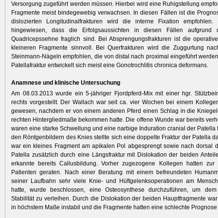
Versorgung zugeführt werden müssen. Hierbei wird eine Ruhigstellung empfo
Fragmente meist bindegewebig verwachsen. In diesen Fällen ist die Prognos
dislozierten Longitudinalfrakturen wird die interne Fixation empfohlen.
hingewiesen, dass die Erfolgsaussichten in diesen Fällen aufgrund
Quadricepssehne fraglich sind. Bei Absprengungsfrakturen ist die operativ
kleineren Fragmente sinnvoll. Bei Querfrakturen wird die Zuggurtung nac
Steinmann-Nägeln empfohlen, die von distal nach proximal eingeführt werden.
Patell­afraktur entwickelt sich meist eine Gonotrochlitis chronica deformans.
Anamnese und klinische Untersuchung
Am 08.03.2013 wurde ein 5-jähriger Fjordpferd-Mix mit einer hgr. Stützbei
rechts vorgestellt. Der Wallach war seit ca. vier Wochen bei einem Kolleg
gewesen, nachdem er von einem anderen Pferd einen Schlag in die Kniege
rechten Hintergliedmaße bekommen hatte. Die offene Wunde war bereits verhei
waren eine starke Schwellung und eine narbige Induration cranial der Patella f
den Röntgenbildern des Knies stellte sich eine doppelte Fraktur der Patella d
war ein kleines Fragment am apikalen Pol abgesprengt ­sowie nach dorsal di
Patella zusätzlich durch eine Längsfraktur mit ­Dislokation der beiden Anteile
erkannte bereits Callusbildung. Vorher zugezogene Kollegen hatten zur
Patienten geraten. Nach einer Beratung mit einem befreundeten Human­me­
seiner Laufbahn sehr viele Knie- und Hüftgelenksoperationen am Mensch
hatte, wurde beschlossen, eine Osteosynthese durchzu­führen, um de
Stabilität zu verleihen. Durch die Dislokation der beiden Hauptfragmente wa
in höchstem Maße instabil und die Fragmente hatten eine schlechte Prognose