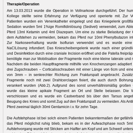
Therapie/Operation
Am 13.03.2013 wurde die Operation in Vollnarkose durchgeführt. Der hu
Kollege stellte seine Erfahrung zur Verfügung und operierte mit. Zur V
Patienten wurden ein Venenkatheter eingelegt und das Kniegelenk großfläc
Sedation wurden 5ml 1%ige Romifidinlösung (Sedivet) verwendet, zum Ab
Pferd 13ml Ketamin und 4ml Diazepam. Um ­eine zu starke Belastung der
dem Aufstehen zu vermeiden, bekam das Pferd nur 10ml Phenylbutazon int
Zur Narkoseerhaltung wurde Isofluran verwendet und es wurde eine 
NaClLösung infundiert. Das Kniescheibengelenk wurde nach einer gründl
und Desinfektion durch eine craniale Incision eröffnet und die Patella freipräpa
benö­tigte man zur Mobilisation der Fragmente noch eine kleine laterale und 
Nachdem die beiden Hauptfragmente mithilfe von Knochenzangen adaptiert
drei Zugschrauben – Corticalisschrauben mit einer Länge von 6cm und ei
von 3mm – in senkrechter Richtung zum Frakturspalt angebracht. Zusätz
Fragmente noch mit zwei Drahtcerclagen fixiert, die auch durch Bohru
verankert wurden (Abb.2). Aufgrund des sonst unverhältnismäßig große
wurde das kleine apikale Fragment an Ort und Stelle belassen. Die
verschlossen und es wurde ein Castverband bis über den Tarsus ange
Beugung des Knies und somit Zug auf den Frakturspalt zu vermeiden. Als Anti­
Pferd zweimal täglich 30ml Gentamicin i.v. für zehn Tage.
Die Aufstehphase ist bei solch einem Patienten bekanntermaßen der gefährlic
das Pferd möglichst ­ruhig blieb, bekam es in der Aufwachphase noch 5ml 
Aufstehvorgang wurde mit Stricken am Halfter am Kopf und am Schweif unterstü