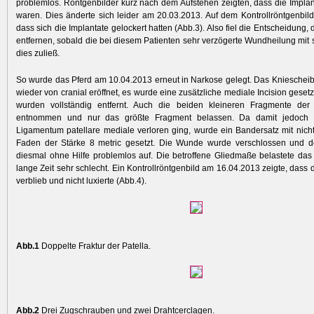
problemlos. Röntgenbilder kurz nach dem Aufstehen zeigten, dass die Implant
waren. Dies änderte sich leider am 20.03.2013. Auf dem Kontrollröntgenbild 
dass sich die Implantate gelockert hatten (Abb.3). Also fiel die Entscheidung, 
entfernen, sobald die bei diesem Patienten sehr verzögerte Wundheilung mit s
dies zuließ.
So wurde das Pferd am 10.04.2013 erneut in Narkose gelegt. Das Kniesche
wieder von cranial eröffnet, es wurde eine zusätzliche mediale Incision gesetz
wurden vollständig entfernt. Auch die beiden kleineren Fragmente der
entnommen und nur das größte Fragment belassen. Da ­damit jedoch 
Ligamentum patellare mediale verloren ging, wurde ein Bandersatz mit nich
Faden der Stärke 8 metric gesetzt. Die Wunde wurde verschlossen und de
diesmal ohne Hilfe problemlos auf. Die ­betroffene Gliedmaße belastete das 
lange Zeit sehr schlecht. Ein Kontrollröntgenbild am 16.04.2013 zeigte, dass di
verblieb und nicht luxierte (Abb.4).
Abb.1
Doppelte Fraktur der Patella.
Abb.2
Drei Zugschrauben und zwei Drahtcerclagen.