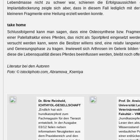
Lebendmasse nicht zu schwer war, schienen die ­Erfolgsaussichten 
Implantatlockerung zeigte sich aber, dass in diesem Fall lediglich mit de
kleineren Fragmente eine Heilung erzielt werden konnte.
take home
Schlussfolgernd kann man sagen, dass eine Osteosynthese bzw. Fragmen
einer Patellafraktur eines Pferdes, das nicht als Sportpferd eingesetzt werd
versucht werden kann, wenn die Besitzer willens sind, eine relativ langwi
und Genesungsphase zu tragen. Inwieweit sich Arthrosen im Gelenk bilden
diese die Lebensqualität dieses Pferdes beeinflussen werden, bleibt noch offe
Literatur bei den Autoren
Foto: © istockphoto.com, Abramova_Kseniya
Dr. Birte Reinhold,
Prof. Dr. Arw
ICHTHYOL-GESELLSCHAFT
Universität Le
„Endlich hat sich
Veterinärmedi
hundkatzepferd zum
Fakultät – VM
Fachmagazin für den Tierarzt
„hundkatzepfer
entwickelt. In der Ausgabe
Leser den aktu
03/12 fielen neben
Wissensstand i
informativen Neuigkeiten aus
verdaulicher F
dem Praxisbereich und den
einer erdrück