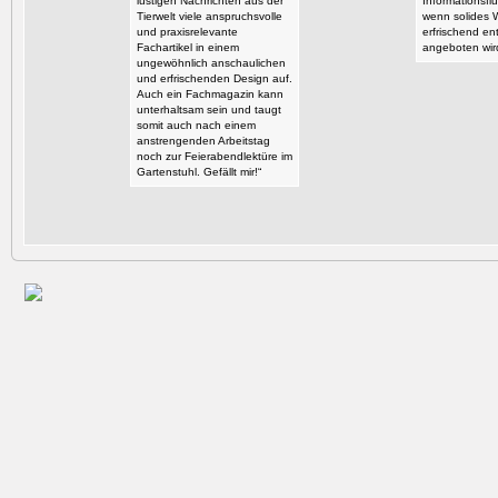
lustigen Nachrichten aus der
Informationsflu
Tierwelt viele anspruchsvolle
wenn solides 
und praxisrelevante
erfrischend en
Fachartikel in einem
angeboten wir
ungewöhnlich anschaulichen
und erfrischenden Design auf.
Auch ein Fachmagazin kann
unterhaltsam sein und taugt
somit auch nach einem
anstrengenden Arbeitstag
noch zur Feierabendlektüre im
Gartenstuhl. Gefällt mir!“