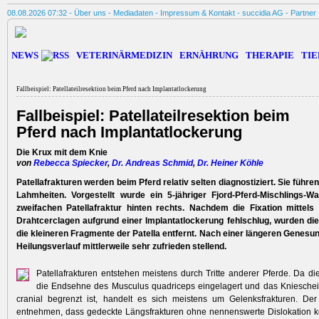
08.08.2026 07:32 -
Über uns
-
Mediadaten
-
Impressum & Kontakt
-
succidia AG
-
Partner
NEWS
VETERINÄRMEDIZIN
ERNÄHRUNG
THERAPIE
TIE
Fallbeispiel: Patellateilresektion beim Pferd nach Implantatlockerung
Fallbeispiel: Patellateilresektion beim
Pferd nach Implantatlockerung
Die Krux mit dem Knie
von
Rebecca Spiecker
,
Dr. Andreas Schmid
,
Dr. Heiner Köhle
Patellafrakturen werden beim Pferd relativ selten diagnostiziert. Sie führen
Lahmheiten. Vorgestellt wurde ein 5-jähriger Fjord-Pferd-Mischlings-Wa
zweifachen Patellafraktur hinten rechts. Nachdem die Fixation mittel
Drahtcerclagen aufgrund einer Implantatlockerung fehlschlug, wurden die
die kleineren Fragmente der Patella entfernt. Nach einer längeren Genesu
Heilungsverlauf mittlerweile sehr zufrieden stellend.
Patellafrakturen entstehen meistens durch Tritte anderer Pferde. Da di
die Endsehne des Musculus quadriceps eingelagert und das Kniesche
cranial begrenzt ist, handelt es sich meistens um Gelenksfrakturen. Der 
entnehmen, dass gedeckte Längsfrakturen ohne nennenswerte Dislokation k