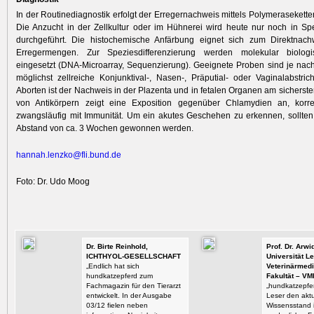
In der Routinediagnostik erfolgt der Erregernachweis mittels Polymerasekette
Die Anzucht in der Zellkultur oder im Hühnerei wird heute nur noch in Spe
durchgeführt. Die histochemische Anfärbung eignet sich zum Direktnac
Erregermengen. Zur Speziesdifferenzierung werden molekular biologi
eingesetzt (DNA-Microarray, Sequenzierung). Geeignete Proben sind je nach
möglichst zellreiche Konjunktival-, Nasen-, Präputial- oder Vaginalabstri
Aborten ist der Nachweis in der Plazenta und in fetalen Organen am sicherst
von Antikörpern zeigt eine Exposition gegenüber Chlamydien an, korrel
zwangsläufig mit Immunität. Um ein akutes Geschehen zu erkennen, sollte
Abstand von ca. 3 Wochen gewonnen werden.
hannah.lenzko@fli.bund.de
Foto: Dr. Udo Moog
Dr. Birte Reinhold,
Prof. Dr. Arw
ICHTHYOL-GESELLSCHAFT
Universität Le
„Endlich hat sich
Veterinärmedi
hundkatzepferd zum
Fakultät – VM
Fachmagazin für den Tierarzt
„hundkatzepfer
entwickelt. In der Ausgabe
Leser den aktu
03/12 fielen neben
Wissensstand i