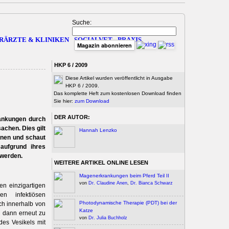
Suche:
RÄRZTE & KLINIKEN
SOCIALVET
PRAXIS
Magazin abonnieren
HKP 6 / 2009
Diese Artikel wurden veröffentlicht in Ausgabe
HKP 6 / 2009.
Das komplette Heft zum kostenlosen Download finden
Sie hier:
zum Download
DER AUTOR:
rankungen durch
achen. Dies gilt
Hannah Lenzko
ionen und schaut
aufgrund ihres
 werden.
WEITERE ARTIKEL ONLINE LESEN
Magenerkrankungen beim Pferd Teil II
von
Dr. Claudine Anen
,
Dr. Bianca Schwarz
en einzigartigen
en infektiösen
Photodynamische Therapie (PDT) bei der
ch innerhalb von
Katze
d dann erneut zu
von
Dr. Julia Buchholz
des Vesikels mit