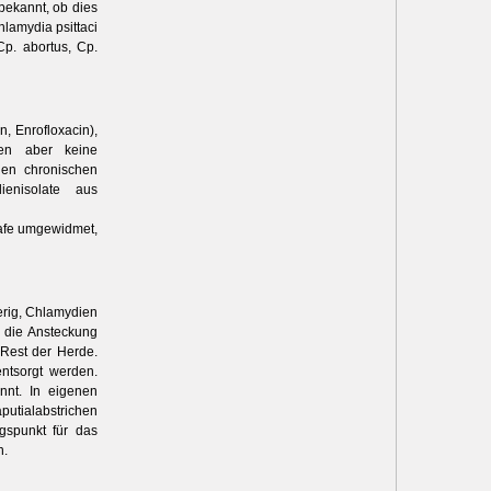
 bekannt, ob dies
hlamydia psittaci
Cp. abortus, Cp.
n, Enrofloxacin),
ten aber keine
en chronischen
ienisolate aus
hafe umgewidmet,
ierig, Chlamydien
m die Ansteckung
 Rest der Herde.
ntsorgt werden.
nnt. In eigenen
ialabstrichen
gspunkt für das
n.