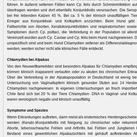
führen. In äußerst seltenen Fällen kann Cp. felis durch Schmierinfektion 
übertragen werden und dort ebenfalls Konjunktivitis verursachen. Die Serop
bei frei lebenden Katzen 45 %. Bei ca. 5 % der klinisch unauffälligen Tier
Erreger aus Konjunktival- und Kottupfern anzüchten. Beim Hund gibt
Fallberichte von Aborten, Keratokonjunktivitiden und respiratorischen sowi
Symptomen durch Cp. psittaci, die Verbreitung in der Population ist aller
Vereinzelt wurden auch Cp. Caviae und Cp. felis beim Hund nachgewiesen.
unspezifisch sind und beim Hund Chlamydien seltener als Differenzialdiagnos
werden, werden sicher nicht alle klinischen Fälle entdeckt.
Chlamydien bei Alpakas
Von den Neuweltkameliden sind besonders Alpakas für Chlamydien empfängl
können klinisch inapparent verlaufen oder zu akuten bis chronischen Erkr
Über die Verbreitung in der Alpakapopulation in Deutschland ist wenig be
Untersuchung von Vaginaltupfern klinisch gesunder Stuten aus 14 Herd
Chlamydien nachgewiesen. In eigenen Untersuchungen an frisch importier
Chile fand sich bei 20 % der Tiere Chlamydien- DNA in Vaginal- und Kottup
waren serologisch negativ und klinisch unauffällig.
Symptome und Spezies
Wenn Erkrankungen auftreten, dann meist als endemisches Herdengeschehen
werden (Kerato-)Konjunktivitis mit Neigung zu chronischer oder rekurrent
Aborte, lebensschwache Fohlen und Arthritis bei Fohlen und Jungtieren 
Bestand eines gewerblichen Alpakazüchters mit gehäuft auftretenden A