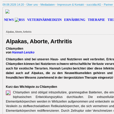
09.08.2026 14:20 -
Über uns
-
Mediadaten
-
Impressum & Kontakt
-
succidia AG
-
Partner
NEWS
VETERINÄRMEDIZIN
ERNÄHRUNG
THERAPIE
TIE
Alpakas, Aborte, Arthritis
Alpakas, Aborte, Arthritis
Chlamydien
von
Hannah Lenzko
Chlamydien sind bei unseren Haus- und Nutztieren weit verbreitet. Erk
Chlamydien können bei Nutztieren schwere wirtschaftliche Verluste verurs
auch für exotische Tierarten. Hannah Lenzko berichtet über diese Infekt
dabei auch auf Alpakas, die zu den Neuweltkameliden gehören und 
freundlichen Wesens zunehmend in der tiergestützten Therapie eingesetzt
Kurz das Wichtigste zu Chlamydien
Chlamydien sind obligat intrazelluläre, gramnegative Bakterien, die ein
biphasischen Entwicklungszyklus durchlaufen. Die extrazellulär
Elementarkörperchen werden in Wirtszellen aufgenommen und entwickeln si
Vesikeln zu stoffwechselaktiven Retikularkörperchen, die sich vermehren un
Elementarkörperchen redifferenzieren. Durch Zellruptur oder Verschmelzen 