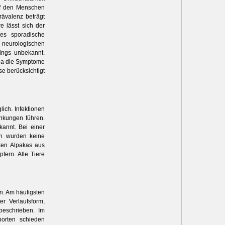
auf den Menschen
rävalenz beträgt
e lässt sich der
 es sporadische
e neurologischen
dings unbekannt.
 Da die Symptome
e berücksichtigt
ich. Infektionen
ankungen führen.
kannt. Bei einer
en wurden keine
ten Alpakas aus
fern. Alle Tiere
. Am häufigsten
er Verlaufsform,
beschrieben. Im
borten schieden