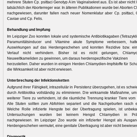
mehrere Stuten Cp. psittaci Genotyp A im Vaginalsekret aus. Es ist aber nicht
tatsächlich der Aborterreger war. In älteren Publikationen wurde bei Aborten C
nachgewiesen, darunter fallen nach neuer Nomenklatur aber Cp. psittaci, 
Caviae und Cp. Felis.
Behandlung und Impfung
Im Leipziger Zoo konnten lokale und systemische Antibiotikagaben (Tetrazykli
Paramunitätsinducer und Vitamine akute Symptome verbessern, hat
Auswirkungen auf das Herdengeschehen und konnten Rezidive bzw. ein
Verlauf nicht verhindern. Bisher ist es nicht gelungen, Chlamyd
Neuweltkameliden zu gewinnen, um daraus herdenspezifische Vakzinen
herzustellen. Daher wurden in einigen Herden Chlamydien-Impfstoffe für Sc
die Wirksamkeit ist aber nicht erwiesen.
Unterbrechung der Infektionsketten
Aufgrund ihrer Fähigkeit, intrazellulär in Persistenz überzugehen, ist es schw
durch Antibiotika vollständig zu eliminieren. Die wirksamste Maßnahme, u
weiterer Tiere zu verhindern, ist die räumliche Trennung kranker Tiere vom
Alle Stuten sollten zum Abfohlen separiert und die Nachgeburten rasch e
Welche Rolle infizierte Hengste bei der Übertragung spielen, ist unbeka
Untersuchungen wurden bei keinem Hengst Chlamydien in Präput
nachgewiesen. Im Leipziger Zoo wurde ein infizierter Hengst als Ausgan
Herdengeschehen vermutet, eine genitale Übertragung ist aber nicht bewiese
Diagnostik