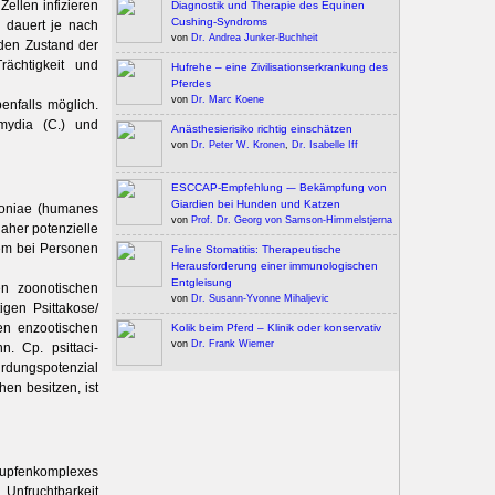
ellen infizieren
Diagnostik und Therapie des Equinen
Cushing-Syndroms
 dauert je nach
von
Dr. Andrea Junker-Buchheit
 den Zustand der
rächtigkeit und
Hufrehe – eine Zivilisationserkrankung des
Pferdes
von
Dr. Marc Koene
enfalls möglich.
mydia (C.) und
Anästhesierisiko richtig einschätzen
von
Dr. Peter W. Kronen
,
Dr. Isabelle Iff
ESCCAP-Empfehlung -– Bekämpfung von
Giardien bei Hunden und Katzen
moniae (humanes
von
Prof. Dr. Georg von Samson-Himmelstjerna
aher potenzielle
lem bei Personen
Feline Stomatitis: Therapeutische
Herausforderung einer immunologischen
Entgleisung
ten zoonotischen
von
Dr. Susann-Yvonne Mihaljevic
igen Psittakose/
gen enzootischen
Kolik beim Pferd – Klinik oder konservativ
von
Dr. Frank Wiemer
. Cp. psittaci-
hrdungspotenzial
en besitzen, ist
nupfenkomplexes
 Unfruchtbarkeit