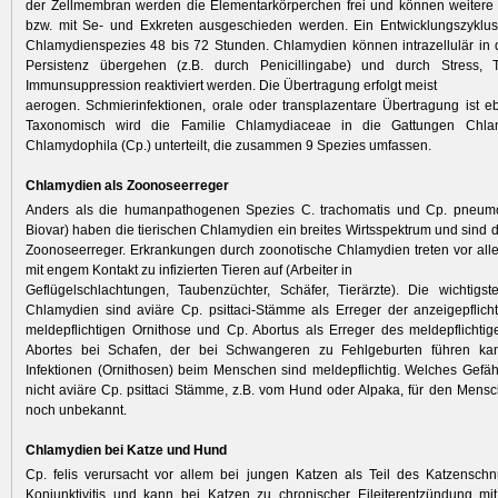
der Zellmembran werden die Elementarkörperchen frei und können weitere Z
bzw. mit Se- und Exkreten ausgeschieden werden. Ein Entwicklungszyklus
Chlamydienspezies 48 bis 72 Stunden. Chlamydien können intrazellulär in
Persistenz übergehen (z.B. durch Penicillingabe) und durch Stress, T
Immunsuppression reaktiviert werden. Die Übertragung erfolgt meist
aerogen. Schmierinfektionen, orale oder transplazentare Übertragung ist eb
Taxonomisch wird die Familie Chlamydiaceae in die Gattungen Chla
Chlamydophila (Cp.) unterteilt, die zusammen 9 Spezies umfassen.
Chlamydien als Zoonoseerreger
Anders als die humanpathogenen Spezies C. trachomatis und Cp. pneu
Biovar) haben die tierischen Chlamydien ein breites Wirtsspektrum und sind d
Zoonoseerreger. Erkrankungen durch zoonotische Chlamydien treten vor al
mit engem Kontakt zu infizierten Tieren auf (Arbeiter in
Geflügelschlachtungen, Taubenzüchter, Schäfer, Tierärzte). Die wichtigs
Chlamydien sind aviäre Cp. psittaci-Stämme als Erreger der anzeigepflicht
meldepflichtigen Ornithose und Cp. Abortus als Erreger des meldepflichti
Abortes bei Schafen, der bei Schwangeren zu Fehlgeburten führen kann
Infektionen (Ornithosen) beim Menschen sind meldepflichtig. Welches Gefä
nicht aviäre Cp. psittaci Stämme, z.B. vom Hund oder Alpaka, für den Mensch
noch unbekannt.
Chlamydien bei Katze und Hund
Cp. felis verursacht vor allem bei jungen Katzen als Teil des Katzensch
Konjunktivitis und kann bei Katzen zu chronischer Eileiterentzündung mit