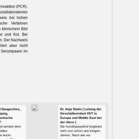
nreaktion (PCR).
ziallaboratorien
hweis bei hohen
sche Verfahren
 klinischem Bild
che und Kot. Bei
en. Der Nachweis
iert aber nicht
n Serumpaare im
id Daugschies,
Dr. Anja Stahn ( Leitung der
ipzig,
Geschäftseinheit VET in
zinische
Europa und Middle East bei
F
der Alere )
d serviert dem
Die hundkatzepferd begleitet
ellen
mich nun schon seit einigen
n leicht
Jahren. Nach wie vor