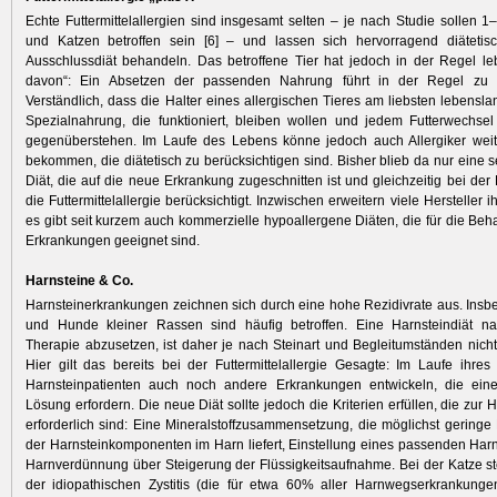
Echte Futtermittelallergien sind insgesamt selten – je nach Studie sollen 
und Katzen betroffen sein [6] – und lassen sich hervorragend diätetisch
Ausschlussdiät behandeln. Das betroffene Tier hat jedoch in der Regel l
davon“: Ein ­Absetzen der passenden Nahrung führt in der Regel zu 
Verständlich, dass die Halter eines allergischen Tieres am liebsten ­lebensl
Spezialnahrung, die funktioniert, bleiben wollen und jedem Futterwechsel 
gegenüberstehen. Im Laufe des Lebens könne jedoch auch Allergiker weit
bekommen, die diätetisch zu berücksichtigen sind. Bisher blieb da nur ­eine s
Diät, die auf die neue Erkrankung zugeschnitten ist und gleichzeitig bei der
die Futtermittelallergie berücksichtigt. Inzwischen erweitern viele Hersteller i
es gibt seit kurzem auch kommerzielle hypoallergene Diäten, die für die Beh
Erkrankungen ­geeignet sind.
Harnsteine & Co.
Harnsteinerkrankungen zeichnen sich durch eine hohe Rezidivrate aus. Ins
und Hunde kleiner Rassen sind häufig betroffen. Eine Harnsteindiät nac
Therapie abzusetzen, ist daher je nach Steinart und ­Begleitumständen nich
Hier gilt das bereits bei der Futtermittelallergie Gesagte: Im Laufe ihr
Harnsteinpatienten auch noch andere Erkrankungen entwickeln, die eine
Lösung erfordern. Die neue Diät sollte jedoch die Kriterien erfüllen, die zur 
erforderlich sind: Eine Mineralstoffzusammensetzung, die möglichst geringe
der Harnsteinkomponenten im Harn liefert, Einstellung eines passenden Ha
Harnverdünnung über Steigerung der Flüssigkeitsaufnahme. Bei der Katze ste
der idiopathischen Zystitis (die für etwa 60% aller Harnwegserkrankunge