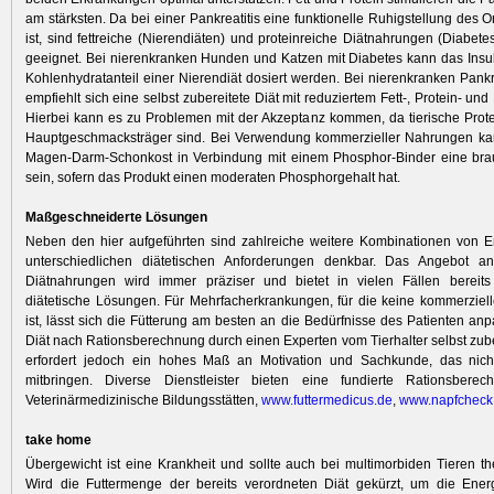
am stärksten. Da bei einer Pankreatitis eine funktionelle Ruhigstellung des 
ist, sind fettreiche (Nierendiäten) und proteinreiche Diätnahrungen (Diabete
geeignet. Bei nierenkranken Hunden und Katzen mit Diabetes kann das Ins
Kohlenhydratanteil einer Nierendiät dosiert werden. Bei nierenkranken Pankre
empfiehlt sich eine selbst zubereitete Diät mit reduziertem Fett-, Protein- un
Hierbei kann es zu Problemen mit der Akzeptanz kommen, da tierische Prote
Hauptgeschmacksträger sind. Bei Verwendung kommerzieller Nahrungen kan
Magen-Darm-Schonkost in Verbindung mit einem Phosphor-Binder eine br
sein, sofern das Produkt einen moderaten Phosphorgehalt hat.
Maßgeschneiderte Lösungen
Neben den hier aufgeführten sind zahlreiche weitere Kombinationen von E
unterschiedlichen diätetischen Anforderungen denkbar. Das Angebot a
Diätnahrungen wird immer präziser und bietet in vielen Fällen bereits
diätetische Lösungen. Für Mehrfacherkrankungen, für die keine kommerziell
ist, lässt sich die Fütterung am besten an die Bedürfnisse des Patienten an
Diät nach Rations­berechnung durch einen Experten vom Tierhalter selbst zube
erfordert jedoch ein hohes Maß an Motivation und Sachkunde, das nicht 
mitbringen. Diverse Dienstleister bieten eine fundierte Rationsbere
Veterinärmedizinische Bildungsstätten,
www.futter
medicus.de
,
www.napfch
eck
take home
Übergewicht ist eine Krankheit und sollte auch bei multimorbiden Tieren th
Wird die Futtermenge der bereits verordneten Diät gekürzt, um die Ene