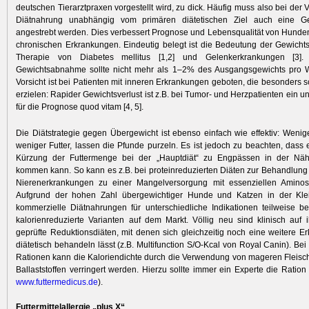
deutschen Tierarztpraxen vorgestellt wird, zu dick. Häufig muss also bei der
Diätnahrung unabhängig vom primären diätetischen Ziel auch eine Ge
angestrebt werden. Dies verbessert Prognose und Lebensqualität von Hunde
chronischen Erkrankungen. Eindeutig belegt ist die Bedeutung der Gewichts
Therapie von Diabetes mellitus [1,2] und Gelenkerkrankungen [3]
Gewichtsabnahme sollte nicht mehr als 1–2% des Ausgangs­gewichts pro 
Vorsicht ist bei Patienten mit inneren Erkrankungen geboten, die besonders s
erzielen: Rapider Gewichtsverlust ist z.B. bei Tumor- und Herz­patienten ein u
für die Prog­nose quod vitam [4, 5].
Die Diätstrategie gegen Über­gewicht ist ebenso einfach wie effek­tiv: Wenige
weniger Futter, lassen die Pfunde purzeln. Es ist ­jedoch zu beachten, dass 
Kürzung der Futtermenge bei der „Hauptdiät“ zu Engpässen in der Nähr
kommen kann. So kann es z.B. bei proteinreduzierten Diäten zur Behandlung
Nierenerkrankungen zu einer Mangelversorgung mit essenziellen Amin
Aufgrund der hohen Zahl übergewichtiger Hunde und Katzen in der Klein
kommerzielle Diätnahrungen für unterschiedliche Indikatio­nen teilweise be
kalorienreduzierte Varianten auf dem Markt. Völlig neu sind klinisch auf 
geprüfte Reduktionsdiäten, mit denen sich gleichzeitig noch eine weitere Er
diätetisch behandeln lässt (z.B. Multifunction S/O-Kcal von Royal Canin). Bei
Ratio­nen kann die Kaloriendichte durch die Verwendung von mageren Fleisc
Ballaststoffen verringert werden. Hierzu sollte immer ein Experte die ­Ration 
www.futter
medicus.de
).
Futtermittelallergie „plus X“