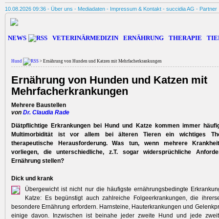
10.08.2026 09:36 -
Über uns
-
Mediadaten
-
Impressum & Kontakt
-
succidia AG
-
Partner
NEWS
VETERINÄRMEDIZIN
ERNÄHRUNG
THERAPIE
TIE
Hund
> Ernährung von Hunden und Katzen mit Mehrfacherkrankungen
Ernährung von Hunden und Katzen mit
Mehrfacherkrankungen
Mehrere Baustellen
von
Dr. Claudia Rade
Diätpflichtige Erkrankungen bei Hund und Katze kommen immer häufige
Multimorbidität ist vor allem bei älteren Tieren ein wichtiges 
therapeutische Herausforderung. Was tun, wenn mehrere Krankheite
vorliegen, die unterschiedliche, z.T. sogar widersprüchliche Anfor
Ernährung stellen?
Dick und krank
Übergewicht ist nicht nur die häufigste ernährungsbedingte Erkrank
Katze: Es begünstigt auch zahlreiche Folgeerkrankungen, die ihrers
besondere Ernährung erfordern. Harnsteine, Hauterkrankungen und Gelenkp
einige davon. Inzwischen ist beinahe jeder zweite Hund und jede zweit