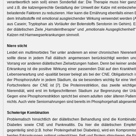
verantwortlich sein soll) einen Sonderfall dar: Die Therapie muss hier ganzh
und z.B. die katzengerechte Gestaltung der Umwelt der Katze mit einbezieh
belastende Faktoren zu reduzieren. Hier kann die Ernährung ebenfalls einen Be
dem Inhaltsstoffe mit emotional ausgleichender Wirkung verwendet werden 
aus Casein; Tryptophan als Vorläufer der Botenstoffs Serotonin im Gehirn). 
der diätetischen Ziele „Harnsteintherapie“ und „emotionale Ausgeglichenheit“ i
Katzen mit Harnwegserkrankungen sinnvoll.
Niere sticht
Leidet ein multimorbides Tier unter anderem an einer chronischen Nierene
sollte diese in jedem Fall diätisch angemessen berücksichtigt werden und
Vorrang vor anderen diätetischen Zielsetzungen haben. Denn bei keiner and
Erkrankung ist die positive Wirkung einer passenden Diät auf den Krankheit
Lebenserwartung und -qualität besser belegt als bei der CNE. Obligatorisch is
der Phosphorzufuhr in jedem Stadium, da sie besonders wichtig für eine V
Fortschreitens der CNE ist [7]. Die Protein­restriktion, das zweite wichti
Nierendiät, wird erst im fortgeschrittenen Stadium zur Begrenzung der U
Gegen eine Phosphorrestriktion spricht bei einem adulten oder älteren Patien
nichts. Auch viele Seniornahrungen sind bereits im Phosphorgehalt abgesenkt
Schwierige Kombination
Problematisch hinsichtlich der diätetischen Behandlung sind die Kombina
Diabetes sowie CNE und Pankreatitis. Da hier die diätetischen Empf
gegenteilig sind (z.B. hoher Proteingehalt bei Dia­betes), wird ein Kompromiss
beiden Erkrankungen optimal unterstützen. Fett und Protein stimulieren die P