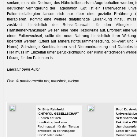
senken, muss die Deckung des Nährstoffbedarfs im Auge behalten werden, 
deutlicher Verringerung der Tagesration. Ggf. ist ein Futterwechsel unv
Futtermittelallergien lassen sich nur über eine gezielte Ernährung (El
therapieren. Kommt eine weitere diätpflichtige Erkrankung hinzu, mus
zusätzlich hinsichtlich der Rohstoffauswahl für den Allergiker 
Harnsteinerkrankungen weisen eine hohe Rezidivrate auf. Erfordert eine we
einen Futterwechsel, sollte die neue Nahrung hinsichtlich ihrer Wirkung
überprüft werden (Effekt auf Mineralstoffzusammensetzung, pH-Wert und
Harns). Schwierige Kombina­tionen sind Nierenerkrankung und Diabetes bz
Hier muss im Einzelfall unter Berücksichtigung der Klinik entschieden werde
Lösung für den Patienten ist.
Literatur beim Autor
Foto: © panthermedia.net, maxsheb, nickpo
Dr. Birte Reinhold,
Prof. Dr. Arw
ICHTHYOL-GESELLSCHAFT
Universität Le
„Endlich hat sich
Veterinärmedi
hundkatzepferd zum
Fakultät – VM
Fachmagazin für den Tierarzt
„hundkatzepfer
entwickelt. In der Ausgabe
Leser den aktu
03/12 fielen neben
Wissensstand i