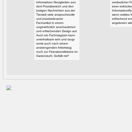
informativen Neuigkeiten aus
verdaulicher F
dem Praxisbereich und den
einer erdrück
lustigen Nachrichten aus der
Informationsflu
Tierwelt viele anspruchsvolle
wenn solides 
und praxisrelevante
erfrischend en
Fachartikel in einem
angeboten wir
ungewöhnlich anschaulichen
und erfrischenden Design auf.
Auch ein Fachmagazin kann
unterhaltsam sein und taugt
somit auch nach einem
anstrengenden Arbeitstag
noch zur Feierabendlektüre im
Gartenstuhl. Gefällt mir!“