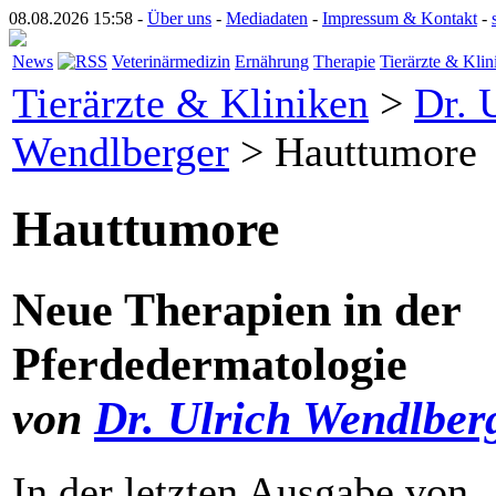
08.08.2026 15:58 -
Über uns
-
Mediadaten
-
Impressum & Kontakt
-
News
Veterinärmedizin
Ernährung
Therapie
Tierärzte & Klin
Tierärzte & Kliniken
>
Dr. 
Wendlberger
> Hauttumore
Hauttumore
Neue Therapien in der
Pferdedermatologie
von
Dr. Ulrich Wendlber
In der letzten Ausgabe von