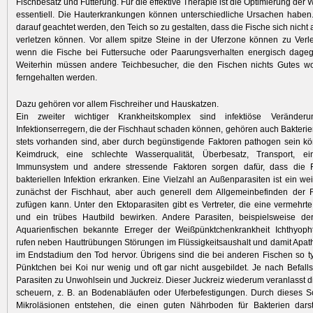
Fischbesatz und Fütterung. Für die effektive Therapie ist die Optimierung de
essentiell. Die Hauterkrankungen können unterschiedliche Ursachen haben
darauf geachtet werden, den Teich so zu gestalten, dass die Fische sich nicht
verletzen können. Vor allem spitze Steine in der Uferzone können zu Verl
wenn die Fische bei Futtersuche oder Paarungsverhalten energisch dag
Weiterhin müssen andere Teichbesucher, die den Fischen nichts Gutes wo
ferngehalten werden.
Dazu gehören vor allem Fischreiher und Hauskatzen.
Ein zweiter wichtiger Krankheitskomplex sind infektiöse Verände
Infektionserregern, die der Fischhaut schaden können, gehören auch Bakterie
stets vorhanden sind, aber durch begünstigende Faktoren pathogen sein k
Keimdruck, eine schlechte Wasserqualität, Überbesatz, Transport, ei
Immunsystem und andere stressende Faktoren sorgen dafür, dass die 
bakteriellen Infektion erkranken. Eine Vielzahl an Außenparasiten ist ein we
zunächst der Fischhaut, aber auch generell dem Allgemeinbefinden der 
zufügen kann. Unter den Ektoparasiten gibt es Vertreter, die eine vermehrt
und ein trübes Hautbild bewirken. Andere Parasiten, beispielsweise d
Aquarienfischen bekannte Erreger der Weißpünktchenkrankheit Ichthyophthir
rufen neben Hauttrübungen Störungen im Flüssigkeitsaushalt und damit Apath
im Endstadium den Tod hervor. Übrigens sind die bei anderen Fischen so 
Pünktchen bei Koi nur wenig und oft gar nicht ausgebildet. Je nach Befallsi
Parasiten zu Unwohlsein und Juckreiz. Dieser Juckreiz wiederum veranlasst di
scheuern, z. B. an Bodenabläufen oder Uferbefestigungen. Durch dieses 
Mikroläsionen entstehen, die einen guten Nährboden für Bakterien darste