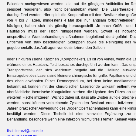
Bakterien nachgewiesen werden, die auf die gängigen Antibiotika im Resi
sensibel reagierten, also nicht behandelbar waren. Die Lasertherapi
durchgeführt werden. Hier spielt die Kooperation mit dem Besitzer eine große 
von 4 bis 7 Tagen, mindestens 4 Mal (bei nur langsam fortschreitende
häufiger), haben sich als günstig herausgestellt. Je nach Größe und L
Hautläsion muss der Fisch ruhiggestellt werden. Soweit es notwend
unspezifische Wundbehandlungsmaßnahmen begleitend durchgeführt. Da
Entfernen von stark beschädigten Schuppen sowie die Reinigung des 
gegebenenfalls das Auftragen von desinfizierenden Salben
oder Tinkturen (siehe Kästchen „KoiApotheke“). Es ist von Vorteil, wenn die 
während eines Hausbzw. Teichbesuches durchgeführt werden kann. Das ersp
Transportstress, der sich wiederum negativ auf die Heilung auswirk
Einsatzgebiet des Lasers sind kleinere chirurgische Eingriffe. Papillome und
des oben erwähnten Pilzes Dermocystidium, bei dem keine medikament
bekannt ist, können mit der chirurgischen Lasersonde wirksam entfernt w
oberflächliche thermische Koagulation sterben die Hyphen des Pilzes ab 
weiteren Fische infizieren. Wichtig dabei ist, dass alle Zysten auf die gleich
werden, sonst können verbleibende Zysten den Bestand erneut infizieren.
Jahren praktischer Anwendung des DiodenOberflächenlasers kann eine klini
bestätigt werden. Diese Technik ist eine sinnvolle Ergänzung zur m
Behandlung, besonders wenn eine Infektion mit multiresis tenten Keimen vorli
fischtierarzt@arcor.de