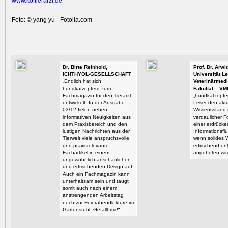
www.koitie
rarzt.de
Foto: © yang yu - Fotolia.com
Dr. Birte Reinhold,
Prof. Dr. Arw
ICHTHYOL-GESELLSCHAFT
Universität Le
„Endlich hat sich
Veterinärmedi
hundkatzepferd zum
Fakultät – VM
Fachmagazin für den Tierarzt
„hundkatzepfer
entwickelt. In der Ausgabe
Leser den aktu
03/12 fielen neben
Wissensstand i
informativen Neuigkeiten aus
verdaulicher F
dem Praxisbereich und den
einer erdrück
lustigen Nachrichten aus der
Informationsflu
Tierwelt viele anspruchsvolle
wenn solides 
und praxisrelevante
erfrischend en
Fachartikel in einem
angeboten wir
ungewöhnlich anschaulichen
und erfrischenden Design auf.
Auch ein Fachmagazin kann
unterhaltsam sein und taugt
somit auch nach einem
anstrengenden Arbeitstag
noch zur Feierabendlektüre im
Gartenstuhl. Gefällt mir!“