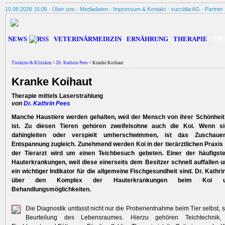
10.08.2026 15:05 -
Über uns
-
Mediadaten
-
Impressum & Kontakt
-
succidia AG
-
Partner
NEWS
VETERINÄRMEDIZIN
ERNÄHRUNG
THERAPIE
TIE
Tierärzte & Kliniken
>
Dr. Kathrin Pees
> Kranke Koihaut
Kranke Koihaut
Therapie mittels Laserstrahlung
von
Dr. Kathrin Pees
Manche Haustiere werden gehalten, weil der Mensch von ihrer Schönheit
ist. Zu diesen Tieren gehören zweifelsohne auch die Koi. Wenn si
dahingleiten oder verspielt umherschwimmen, ist das Zuschau
Entspannung zugleich. Zunehmend werden Koi in der tierärztlichen Praxis 
der Tierarzt wird um einen Teichbesuch gebeten. Einer der häufigst
Hauterkrankungen, weil diese einerseits dem Besitzer schnell auffallen 
ein wichtiger Indikator für die allgemeine Fischgesundheit sind. Dr. Kathri
über den Komplex der Hauterkrankungen beim Koi 
Behandlungsmöglichkeiten.
Die Diagnostik umfasst nicht nur die Probenentnahme beim Tier selbst, 
Beurteilung des Lebensraumes. Hierzu gehören Teichtechnik, W