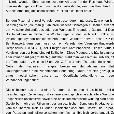
infizierte Wunden führen schnell zu einer Art „Loch“ in der Fischhaut. Wird 
oder entsteht gar ein Durchbruch in die Leibeshöhle, kann die Haut ihre Fun
Aufrechterhaltung des osmotischen Druckes) nicht mehr erfüllen.
Bei den Pilzen sind zwei Vertreter von besonderem Interesse. Zum einen ist
Saprolegnia sp., die man gut an ihrem wattebauschartigen Aussehen erkennt.
ein typischer Sekundärbesiedler von Wunden. Eine andere Gattung ist Der
Sie bildet unansehnliche rote Wucherungen in der Fischhaut. Eröffnet ma
zystenartige Hyphen ähnlich weißen, feinen Würmern hervor. Dieser Pilz is
Bei Hautveränderungen muss noch ein Vertreter der Viren erwähnt werd
Herpesvirus 1 (CyHV-1), der Erreger der Karpfenpocken. Dieses Virus f
Verdickungen der Haut, eine Art Epitheliom. Diese Plaques, die häufig daume
aber immer häufiger großflächig auftreten, sieht man vor allem im Frühjahr, of
bei Temperaturen zwischen 15 und 20 °C. Es gibt keine Therapiemöglichkeit.
Neben der kausalen Therapie bekommen Maßnahmen zur Unter
Hautregeneration eine zunehmende Bedeutung. Dabei hat sich gezeigt, d
eines medizinischen Lasers zur Oberflächenbehandlung zu deut
Wundabheilungen führt.
Diese Technik basiert auf einer Anregung der oberen Hautschichten mit d
beschleunigten Zellteilung und -regeneration, sprich eine schnellere Wundhe
unspezifisch antiinfektive sowie eine antiinflammatorische Wirkung sind besc
Studie bei mehreren Fällen mit der unspezifischen Symptomatik „Hautverä
kam die Therapie mittels Dioden Oberflächenlaser zum Einsatz. Die Koipati
von Parasiten und teilweise schon mehrfach antibiotisch vorbehandelt. Z