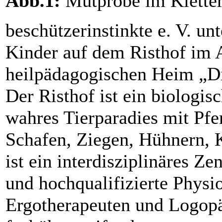
Abb.1:
Mutprobe im Kletter
beschützerinstinkte e. V. unte
Kinder auf dem Risthof im 
heilpädagogischen Heim „D
Der Risthof ist ein biologi
wahres Tierparadies mit Pf
Schafen, Ziegen, Hühnern, 
ist ein inter­disziplinäres Z
und hochquali­fizierte Phys
Ergotherapeuten und Logopä