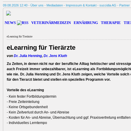
09.08.2026 12:40 -
Über uns
-
Mediadaten
-
Impressum & Kontakt
-
succidia AG
-
Partner
NEWS
VETERINÄRMEDIZIN
ERNÄHRUNG
THERAPIE
TIE
eLearning für Tierärzte
eLearning für Tierärzte
von
Dr. Julia Henning
,
Dr. Jens Kluth
Zu Zeiten, in denen nicht nur der berufliche Alltag hektischer und stressig
auch Freizeit immer unbezahlbarer, ist eLearning als Fortbildungsmöglichk
wie nie. Dr. Julia Henning und Dr. Jens Kluth zeigen, welche Vorteile solch 
für den Tierarzt bietet und stellen ein spezielles Programm vor.
Vorteile des eLearning
- Kein fester Fortbildungstermin
- Freie Zeiteinteilung
- Keine Ortsgebundenheit
- Kein Zeitverlust durch An- und Abreise
- Kosten für An- und Abreise, Übernachtung und ggf. Praxisvertretung entfallen
- Individuelles Lerntempo