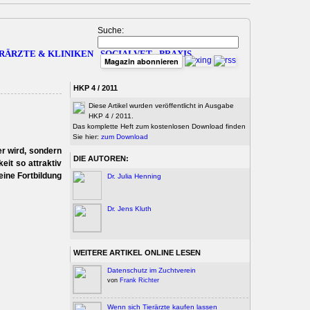
Suche:
RÄRZTE & KLINIKEN
SOCIALVET
PRAXIS
Magazin abonnieren
HKP 4 / 2011
Diese Artikel wurden veröffentlicht in Ausgabe
HKP 4 / 2011.
Das komplette Heft zum kostenlosen Download finden
Sie hier:
zum Download
er wird, sondern
DIE AUTOREN:
eit so attraktiv
eine Fortbildung
Dr. Julia Henning
Dr. Jens Kluth
WEITERE ARTIKEL ONLINE LESEN
Datenschutz im Zuchtverein
von
Frank Richter
Wenn sich Tierärzte kaufen lassen