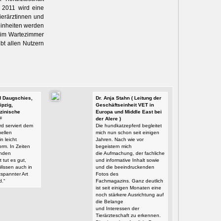
r 2011 wird eine
ierärztinnen und
einheiten werden
, im Wartezimmer
ibt allen Nutzern
id Daugschies,
Dr. Anja Stahn ( Leitung der
ipzig,
Geschäftseinheit VET in
zinische
Europa und Middle East bei
F
der Alere )
d serviert dem
Die hundkatzepferd begleitet
ellen
mich nun schon seit einigen
n leicht
Jahren. Nach wie vor
orm. In Zeiten
begeistern mich
enden
die Aufmachung, der fachliche
t tut es gut,
und informative Inhalt sowie
Wissen auch in
und die beeindruckenden
tspannter Art
Fotos des
d.“
Fachmagazins. Ganz deutlich
ist seit einigen Monaten eine
noch stärkere Ausrichtung auf
die Belange
und Interessen der
Tierärzteschaft zu erkennen.