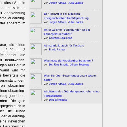
n diese Vorteile
von
Jürgen Althaus
,
Julia Laacks
nnt und sich als
TF-Anerkennung
Der Tierarzt in der aktuellen
same eLearning-
obergerichtlichen Rechtsprechung
von
Jürgen Althaus
,
Julia Laacks
unter anderem im
Unter welchen Bedingungen ist ein
Laborgerät rentabel?
von
Christian Salzmann
rse, die einen
Abmahnfalle auch für Tierärzte
r-, 2 Pferde-, 2
von
Frank Richter
Teilnehmer die
t beantworten.
Was muss der Arbeitgeber beachten?
igen Kurs gut in
von
Dr. Jörg Schade
,
Jürgen Tobertge
ufwand wird mit
r bewertete die
Was Sie über Bewertungsportale wissen
sollten
eranstaltungen.
von
Jürgen Althaus
,
Julia Laacks
ren eLearning-
einen eLearning-
Abbildung des Gründungsgeschehens im ­
ärung geblieben,
Tierärztemarkt
von
Dirk Brennecke
orden. Die gute
spiegeln auch in
der. Die Gründe
 der eLearning-
eine inzwischen
Tierärzteschaft