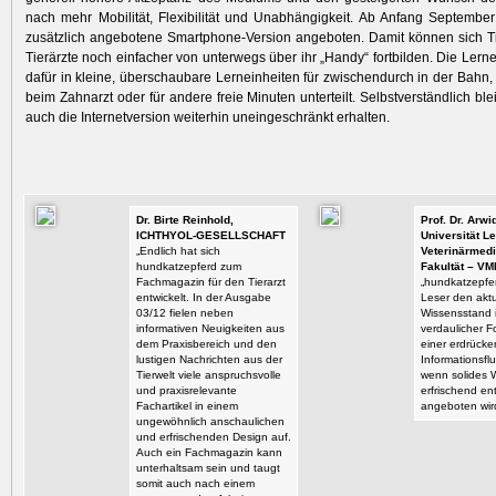
nach mehr Mobilität, Flexibilität und Unabhängigkeit. Ab Anfang Septembe
zusätzlich angebotene Smartphone-Version angeboten. Damit können sich T
Tierärzte noch einfacher von unterwegs über ihr „Handy“ fortbilden. Die Lern
dafür in kleine, überschaubare Lerneinheiten für zwischendurch in der Bahn
beim Zahnarzt oder für andere freie Minuten unterteilt. Selbstverständlich ble
auch die Internetversion weiterhin uneingeschränkt erhalten.
Dr. Birte Reinhold,
Prof. Dr. Arw
ICHTHYOL-GESELLSCHAFT
Universität Le
„Endlich hat sich
Veterinärmedi
hundkatzepferd zum
Fakultät – VM
Fachmagazin für den Tierarzt
„hundkatzepfer
entwickelt. In der Ausgabe
Leser den aktu
03/12 fielen neben
Wissensstand i
informativen Neuigkeiten aus
verdaulicher F
dem Praxisbereich und den
einer erdrück
lustigen Nachrichten aus der
Informationsflu
Tierwelt viele anspruchsvolle
wenn solides 
und praxisrelevante
erfrischend en
Fachartikel in einem
angeboten wir
ungewöhnlich anschaulichen
und erfrischenden Design auf.
Auch ein Fachmagazin kann
unterhaltsam sein und taugt
somit auch nach einem