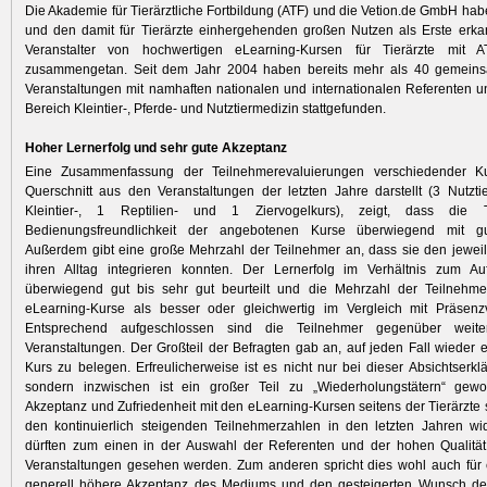
Die Akademie für Tierärztliche Fortbildung (ATF) und die Vetion.de GmbH habe
und den damit für Tierärzte einhergehenden großen Nutzen als Erste erka
Veranstalter von hochwertigen eLearning-Kursen für Tierärzte mit A
zusammengetan. Seit dem Jahr 2004 haben bereits mehr als 40 gemein
Veranstaltungen mit namhaften nationalen und internationalen Referenten 
Bereich Kleintier-, Pferde- und Nutztiermedizin stattgefunden.
Hoher Lernerfolg und sehr gute Akzeptanz
Eine Zusammenfassung der Teilnehmerevaluierungen verschiedender Ku
Querschnitt aus den Veranstaltungen der letzten Jahre darstellt (3 Nutztie
Kleintier-, 1 Reptilien- und 1 Ziervogelkurs), zeigt, dass die 
Bedienungsfreundlichkeit der angebotenen Kurse überwiegend mit gu
Außerdem gibt eine große Mehrzahl der Teilnehmer an, dass sie den jeweil
ihren Alltag integrieren konnten. Der Lernerfolg im Verhältnis zum A
überwiegend gut bis sehr gut beurteilt und die Mehrzahl der Teilnehme
eLearning-Kurse als besser oder gleichwertig im Vergleich mit Präsenzv
Entsprechend aufgeschlossen sind die Teilnehmer gegenüber weite
Veranstaltungen. Der Großteil der Befragten gab an, auf jeden Fall wieder 
Kurs zu belegen. Erfreulicherweise ist es nicht nur bei dieser Absichtserkl
sondern inzwischen ist ein großer Teil zu „Wiederholungstätern“ gew
Akzeptanz und Zufriedenheit mit den eLearning-Kursen seitens der Tierärzte 
den kontinuierlich steigenden Teilnehmerzahlen in den letzten Jahren wi
dürften zum einen in der Auswahl der Referenten und der hohen Qualität
Veranstaltungen gesehen werden. Zum anderen spricht dies wohl auch für 
generell höhere Akzeptanz des Mediums und den gesteigerten Wunsch der 