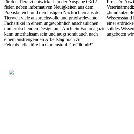
für den Tierarzt entwickelt. In der Ausgabe 03/12
Prof. Dr. Arwi
fielen neben informativen Neuigkeiten aus dem
Veterinärmedi
Praxisbereich und den lustigen Nachrichten aus der
„hundkatzepfe
Tierwelt viele anspruchsvolle und praxisrelevante
Wissensstand i
Fachartikel in einem ungewöhnlich anschaulichen
einer erdrücke
und erfrischenden Design auf. Auch ein Fachmagazin
solides Wissen
kann unterhaltsam sein und taugt somit auch nach
angeboten wir
einem anstrengenden Arbeitstag noch zur
Feierabendlektüre im Gartenstuhl. Gefällt mir!“