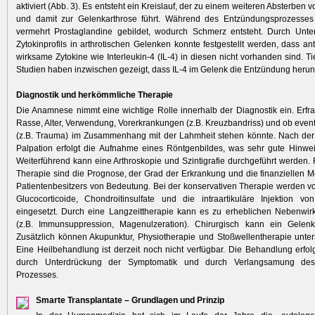
aktiviert (Abb. 3). Es entsteht ein Kreislauf, der zu einem weiteren Absterben 
und damit zur Gelenkarthrose führt. Während des Entzündungsprozess
vermehrt Prostaglandine gebildet, wodurch Schmerz entsteht. Durch Unt
Zytokinprofils in arthrotischen Gelenken konnte festgestellt werden, dass an
wirksame Zytokine wie Interleukin-4 (IL-4) in diesen nicht vorhanden sind. T
Studien haben inzwischen gezeigt, dass IL-4 im Gelenk die Entzündung herunt
Diagnostik und herkömmliche Therapie
Die Anamnese nimmt eine wichtige Rolle innerhalb der Diagnostik ein. Erfra
Rasse, Alter, Verwendung, Vorerkrankungen (z.B. Kreuzbandriss) und ob eventu
(z.B. Trauma) im Zusammenhang mit der Lahmheit stehen könnte. Nach der
Palpation erfolgt die Aufnahme eines Röntgenbildes, was sehr gute Hinwe
Weiterführend kann eine Arthroskopie und Szintigrafie durchgeführt werden. 
Therapie sind die Prognose, der Grad der Erkrankung und die finanziellen M
Patientenbesitzers von Bedeutung. Bei der konservativen Therapie werden v
Glucocorticoide, Chondroitinsulfate und die intraartikuläre Injektion v
eingesetzt. Durch eine Langzeittherapie kann es zu erheblichen Nebenw
(z.B. Immunsuppression, Magenulzeration). Chirurgisch kann ein Gelenke
Zusätzlich können Akupunktur, Physiotherapie und Stoßwellentherapie unter
Eine Heilbehandlung ist derzeit noch nicht verfügbar. Die Behandlung erfolg
durch Unterdrückung der Symptomatik und durch Verlangsamung des
Prozesses.
Smarte Transplantate – Grundlagen und Prinzip