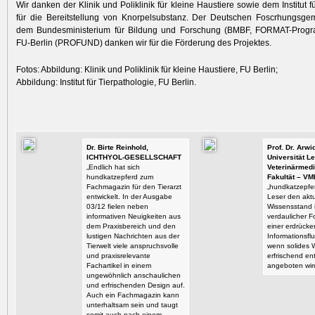
Wir danken der Klinik und Poliklinik für kleine Haustiere sowie dem Institut f
für die Bereitstellung von Knorpelsubstanz. Der Deutschen Foscrhungsgem
dem Bundesministerium für Bildung und Forschung (BMBF, FORMAT-Prog
FU-Berlin (PROFUND) danken wir für die Förderung des Projektes.
Fotos: Abbildung: Klinik und Poliklinik für kleine Haustiere, FU Berlin;
Abbildung: Institut für Tierpathologie, FU Berlin.
Dr. Birte Reinhold,
Prof. Dr. Arw
ICHTHYOL-GESELLSCHAFT
Universität Le
„Endlich hat sich
Veterinärmedi
hundkatzepferd zum
Fakultät – VM
Fachmagazin für den Tierarzt
„hundkatzepfer
entwickelt. In der Ausgabe
Leser den aktu
03/12 fielen neben
Wissensstand i
informativen Neuigkeiten aus
verdaulicher F
dem Praxisbereich und den
einer erdrück
lustigen Nachrichten aus der
Informationsflu
Tierwelt viele anspruchsvolle
wenn solides 
und praxisrelevante
erfrischend en
Fachartikel in einem
angeboten wir
ungewöhnlich anschaulichen
und erfrischenden Design auf.
Auch ein Fachmagazin kann
unterhaltsam sein und taugt
somit auch nach einem