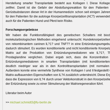
Herstellung smarter Transplantate besteht aus Kollagen I. Diese Kollage
zellfrei. Damit ist die Gefahr der Abstoßungsreaktion für den Patienten
Gerüstsubstanzen dieser Art in der Humanmedizin schon seit einigen Jahre
für den Patienten für die autologe Knorpelzelltransplantation (ACT) verwende
auch für die Patienten Hund und Pferd kein Risiko.
Forschungsergebnisse
Wir haben die Funktionsfähigkeit des genetischen Schalters mit bio
molekularbiologischen Methoden eingehend untersucht. Hundeknorpelzellen
von rekombinantem caninen IL?1? und TNF?? in eine Entzündungsumgebu
dadurch stimuliert. Es wurden konditionierte und nicht konditionierte Knorpel
Matrix auf die Produktion von Entzündungsmediatoren wie IL?1?,
Prostaglandine verglichen. Dabei ergab sich, dass die Konzentratio
Entzündungsmediatoren in smarten Transplantaten (mit konditionierten
deutlich niedriger war als in den Kontrolltransplantaten (mit normalen 
Außerdem konnte eine vermehrte Synthese von Kollagen I und II festgestellt
Matrix-aufbauenden Eigenschaften von IL?4 zusätzlich unterstreicht. Diese Er
dass die Expression von IL?4 durch unser Vektorkonstrukt in den Knorpelze
der Entzündung sowie zu einer Stimulierung der Matrixregeneration führt.
Literatur beim Autor
>>
michael.schmidt3@fu-berlin.de