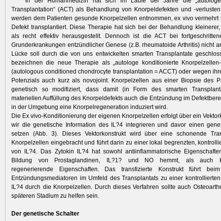
In der Humanmedizin hat sich im Laufe der Jahre die „autologe 
Transplantation“ (ACT) als Behandlung von Knorpeldefekten und -verlusten 
werden dem Patienten gesunde Knorpelzellen entnommen, ex vivo vermehrt 
Defekt transplantiert. Diese Therapie hat sich bei der Behandlung kleinerer,
als recht effektiv herausgestellt. Dennoch ist die ACT bei fortgeschritte
Grunderkrankungen entzündlicher Genese (z.B. rheumatoide Arthritis) nicht 
Lücke soll durch die von uns entwickelten smarten Transplantate geschlo
bezeichnen die neue Therapie als „autologe konditionierte Knorpelzellen-
(autologous conditioned chondrocyte transplantation = ACCT) oder wegen ihr
Potenzials auch kurz als novojoint. Knorpelzellen aus einer Biopsie des 
genetisch so modifiziert, dass damit (in Form des smarten Transplan
materiellen Auffüllung des Knorpeldefekts auch die Entzündung im Defektberei
in der Umgebung eine Knorpelregeneration induziert wird.
Die Ex vivo-Konditionierung der eigenen Knorpelzellen erfolgt über ein Vektor
wir die genetische Information des IL?4 integrieren und davor einen gene
setzen (Abb. 3). Dieses Vektorkonstrukt wird über eine schonende Tran
Knorpelzellen eingebracht und führt darin zu einer lokal begrenzten, kontroll
von IL?4. Das Zytokin IL?4 hat sowohl antiinflammatorische Eigenschafte
Bildung von Prostaglandinen, IL?1? und NO hemmt, als auch Kn
regenerierende Eigenschaften. Das transfizierte Konstrukt führt bei
Entzündungsmediatoren im Umfeld des Transplantats zu einer kontrollierte
IL?4 durch die Knorpelzellen. Durch dieses Verfahren sollte auch Osteoarth
späteren Stadium zu helfen sein.
Der genetische Schalter