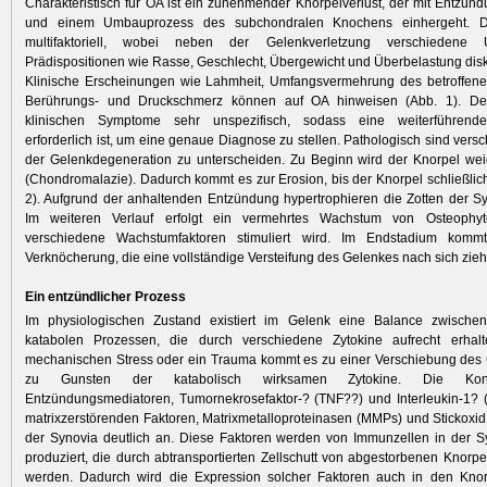
Charakteristisch für OA ist ein zunehmender Knorpelverlust, der mit Entzün
und einem Umbauprozess des subchondralen Knochens einhergeht. Die
multifaktoriell, wobei neben der Gelenkverletzung verschiedene
Prädispositionen wie Rasse, Geschlecht, Übergewicht und Überbelastung disk
Klinische Erscheinungen wie Lahmheit, Umfangsvermehrung des betroffen
Berührungs- und Druckschmerz können auf OA hinweisen (Abb. 1). De
klinischen Symptome sehr unspezifisch, sodass eine weiterführend
erforderlich ist, um eine genaue Diagnose zu stellen. Pathologisch sind vers
der Gelenkdegeneration zu unterscheiden. Zu Beginn wird der Knorpel wei
(Chondromalazie). Dadurch kommt es zur Erosion, bis der Knorpel schließlich 
2). Aufgrund der anhaltenden Entzündung hypertrophieren die Zotten der 
Im weiteren Verlauf erfolgt ein vermehrtes Wachstum von Osteophy
verschiedene Wachstumfaktoren stimuliert wird. Im Endstadium kom
Verknöcherung, die eine vollständige Versteifung des Gelenkes nach sich zieh
Ein entzündlicher Prozess
Im physiologischen Zustand existiert im Gelenk eine Balance zwisch
katabolen Prozessen, die durch verschiedene Zytokine aufrecht erhal
mechanischen Stress oder ein Trauma kommt es zu einer Verschiebung des 
zu Gunsten der katabolisch wirksamen Zytokine. Die Konz
Entzündungsmediatoren, Tumornekrosefaktor-? (TNF??) und Interleukin-1? 
matrixzerstörenden Faktoren, Matrixmetalloproteinasen (MMPs) und Stickoxid 
der Synovia deutlich an. Diese Faktoren werden von Immunzellen in der 
produziert, die durch abtransportierten Zellschutt von abgestorbenen Knorpel
werden. Dadurch wird die Expression solcher Faktoren auch in den Knorp