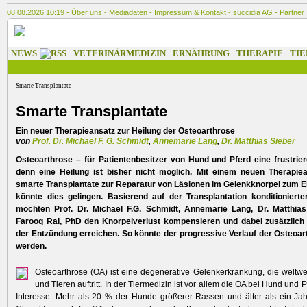
08.08.2026 10:19 -
Über uns
-
Mediadaten
-
Impressum & Kontakt
-
succidia AG
-
Partner
NEWS
VETERINÄRMEDIZIN
ERNÄHRUNG
THERAPIE
TIE
Smarte Transplantate
Smarte Transplantate
Ein neuer Therapieansatz zur Heilung der Osteoarthrose
von
Prof. Dr. Michael F. G. Schmidt
,
Annemarie Lang
,
Dr. Matthias Sieber
Osteoarthrose – für Patientenbesitzer von Hund und Pferd eine frustrie
denn eine Heilung ist bisher nicht möglich. Mit einem neuen Therapie
smarte Transplantate zur Reparatur von Läsionen im Gelenkknorpel zum 
könnte dies gelingen. Basierend auf der Transplantation konditionierter
möchten Prof. Dr. Michael F.G. Schmidt, Annemarie Lang, Dr. Matthia
Farooq Rai, PhD den Knorpelverlust kompensieren und dabei zusätzli
der Entzündung erreichen. So könnte der progressive Verlauf der Osteoar
werden.
Osteoarthrose (OA) ist eine degenerative Gelenkerkrankung, die weltw
und Tieren auftritt. In der Tiermedizin ist vor allem die OA bei Hund und
Interesse. Mehr als 20 % der Hunde größerer Rassen und älter als ein Jahr