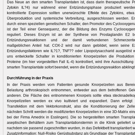
Das Neue an den smarten Transplantaten ist, dass darin therapeutische P
Zytokin IL?4) nur während einer Entzündungsphase produziert werde
kontrollierte Expression sollten unerwünschte Effekte des Zytokins, etw
Überproduktion und systemische Verbreitung, ausgeschlossen werden. Err
durch einen speziellen genetischen Schalter, den Promotor des Cyclooxyge
ist der Teil einer Gensequenz, der die Bildung des Enzyms Cyclooxyg
reguliert. Dieses Enzym ist an der Synthese von Prostaglandin E2 be
Entzündungsreaktionen und der damit verbundenen Schmerzentw
maßgeblichen Anteil hat. COX-2 wird nur dann gebildet, wenn seine E
Entzündungsfaktoren wie IL?1?, TNF?? oder Lipopolysaccharid ausgelöst w
uns entwickelte Schalter in konditionierten Knorpelzellen die Produktion
Proteine (im hier vorgestellten Fall IL-4) kontrolliert, wird ihre Ausschüttung
smarten Transplantate sofort beendet, wenn die Entzündungsreaktion abklingt 
Durchführung in der Praxis
In der Praxis werden vom Patienten gesunde Knorpelzellen aus Berei
Belastung arthroskopisch entnommen, entweder aus dem betroffenen Ge
anderen. Die Fläche des entnommenen Knorpels sollte etwa stecknadelkop
Knorpellzellen werden ex vivo kultiviert und expandiert. Dann erfolgt 
Transfektion mit dem Vektorkonstrukt, also die Konditionierung der Zell
nächsten Schritt werden die modifizierten Knorpelzellen in eine 3D-Matrix ein
bei der Firma Amedrix in Esslingen). Die so hergestellten smarten Transpl
aseptischen Behältern zum Transplantationstermin in die Klinik geliefert 
nachdem sie passend zugeschnitten wurden, in das Defektbett transplantiert 
Zusatzinformation: Null-Risiko Gerüstsubstanz als Grundlage der Transplantat