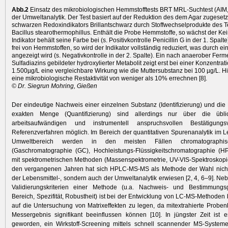
Abb.2
Einsatz des mikrobiologischen Hemmstofftests BRT MRL-Suchtest (AIM
der Umweltanalytik. Der Test basiert auf der ­Reduktion des dem Agar zugesetz
schwarzen Redoxindikators Brillantschwarz durch Stoffwechselprodukte des 
Bacillus stearothermophillus. Enthält die Probe Hemmstoffe, so wächst der Ke
Indikator behält seine Farbe bei (s. Positivkontrolle Peni­cillin G in der 1. Spalte
frei von Hemmstoffen, so wird der Indikator vollständig reduziert, was durch e
angezeigt wird (s. Negativ­kontrolle in der 2. Spalte). Ein nach anaerober Ferm
Sulfadiazins gebildeter hydroxylierter Metabolit zeigt erst bei ­einer Konzentrat
1.500µg/L eine vergleichbare Wirkung wie die Muttersubstanz bei 100 µg/L. Hi
eine mikrobiologische Restaktivität von weniger als 10% errechnen [8].
© Dr. Siegrun Mohring, Gießen
Der eindeutige Nachweis einer einzelnen Substanz (Identifizierung) und di
exakten Menge (Quantifizierung) sind allerdings nur über die übli
arbeitsaufwändigen und instrumentell anspruchsvollen Bestätigungs
Referenzverfahren möglich. Im Bereich der quantitativen Spuren­analytik im L
Umweltbereich werden in den meisten Fällen chromatographis
(Gaschromatographie (GC), Hochleistungs-Flüssigkeitschromatographie (HP
mit spektrometrischen Methoden (Massenspektrometrie, UV-VIS-Spektroskopie)
den vergangenen Jahren hat sich HPLC-MS-MS als Methode der Wahl nicht
der Lebensmittel-, sondern auch der Umweltanalytik erwiesen [2, 4, 6–9]. Ne
Validierungskriterien einer Methode (u.a. Nachweis- und Bestimmungsg
Bereich, Spezifität, Robustheit) ist bei der Entwicklung von LC-MS-Methoden
auf die Untersuchung von ­Matrixeffekten zu legen, da mitextrahierte Proben
Messergebnis signifikant beeinflussen können [10]. In jüngster Zeit ist
geworden, ein Wirkstoff-Screening mittels schnell scannender MS-Systeme