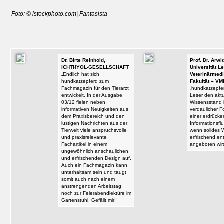
Foto: © istockphoto.com| Fantasista
Dr. Birte Reinhold,
Prof. Dr. Arw
ICHTHYOL-GESELLSCHAFT
Universität Le
„Endlich hat sich
Veterinärmedi
hundkatzepferd zum
Fakultät – VM
Fachmagazin für den Tierarzt
„hundkatzepfer
entwickelt. In der Ausgabe
Leser den aktu
03/12 fielen neben
Wissensstand i
informativen Neuigkeiten aus
verdaulicher F
dem Praxisbereich und den
einer erdrück
lustigen Nachrichten aus der
Informationsflu
Tierwelt viele anspruchsvolle
wenn solides 
und praxisrelevante
erfrischend en
Fachartikel in einem
angeboten wir
ungewöhnlich anschaulichen
und erfrischenden Design auf.
Auch ein Fachmagazin kann
unterhaltsam sein und taugt
somit auch nach einem
anstrengenden Arbeitstag
noch zur Feierabendlektüre im
Gartenstuhl. Gefällt mir!“