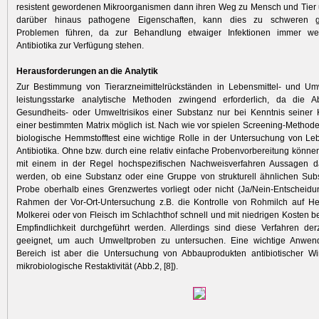
resistent gewordenen Mikroorganismen dann ihren Weg zu Mensch und Tier 
darüber hinaus pathogene Eigenschaften, kann dies zu schweren ­ge
Problemen führen, da zur Behandlung etwaiger Infektionen immer we
Antibiotika zur Verfügung stehen.
Herausforderungen an die Analytik
Zur Bestimmung von Tierarzneimittelrückständen in Lebensmittel- und Um
leistungsstarke analytische Methoden zwingend erforderlich, da die 
Gesundheits- oder Umweltrisikos einer Substanz nur bei Kenntnis seiner 
einer ­bestimmten Matrix möglich ist. Nach wie vor spielen Screening-Methode
biologische Hemmstofftest eine wichtige Rolle in der Untersuchung von Leb
Antibiotika. Ohne bzw. durch eine relativ einfache Probenvorbereitung könne
mit einem in der Regel hochspezifischen Nachweisverfahren Aussagen da
werden, ob eine Substanz oder eine Gruppe von strukturell ähnlichen Sub
Probe oberhalb eines Grenzwertes vorliegt oder nicht (Ja/Nein-Entscheid
Rahmen der Vor-Ort-Untersuchung z.B. die Kontrolle von Rohmilch auf He
Molkerei oder von Fleisch im Schlachthof schnell und mit niedrigen Kosten b
Empfindlichkeit durchgeführt werden. Allerdings sind diese Verfahren der
geeignet, um auch Umweltproben zu untersuchen. Eine wichtige Anwen
Bereich ist aber die Untersuchung von Abbauprodukten anti­biotischer Wir
mikrobiologische Restaktivität (Abb.2, [8]).