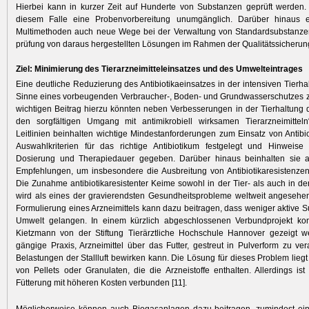
Hierbei kann in kurzer Zeit auf Hunderte von Substanzen geprüft werden. A
diesem Falle eine Probenvorbereitung unumgänglich. Darüber hinaus e
Multimethoden auch neue Wege bei der Verwaltung von Standardsubstanze
prüfung von daraus hergestellten Lösungen im Rahmen der Qualitätssicherun
Ziel: Minimierung des Tierarzneimitteleinsatzes und des Umwelteintrages
Eine deutliche Reduzierung des Antibiotika­einsatzes in der intensiven Tierha
Sinne eines vorbeugenden Verbraucher-, ­Boden- und Grundwasserschutzes z
wichtigen Beitrag hierzu könnten neben Verbesserungen in der Tierhaltung die
den sorgfältigen Umgang mit anti­mikrobiell wirksamen Tierarzneimitteln
Leitlinien beinhalten wichtige Mindestanforderungen zum Einsatz von Antibi
Auswahlkriterien für das richtige Anti­biotikum festgelegt und Hinweise 
Dosierung und Therapiedauer gegeben. Darüber hinaus beinhalten sie 
Empfehlungen, um insbesondere die Ausbreitung von Antibiotikaresistenze
Die Zunahme antibiotikaresistenter Keime sowohl in der Tier- als auch in 
wird als eines der gravierendsten Gesundheitsprobleme weltweit angesehe
Formulierung eines Arzneimittels kann dazu beitragen, dass weniger aktive S
Umwelt gelangen. In einem kürzlich abgeschlossenen Verbundprojekt kon
Kietzmann von der Stiftung Tierärztliche Hochschule Hannover gezeigt w
gängige Praxis, Arzneimittel über das Futter, gestreut in Pulverform zu ve
Belastungen der Stallluft bewirken kann. Die Lösung für dieses Problem liegt
von Pellets oder Granulaten, die die Arzneistoffe enthalten. Allerdings is
Fütterung mit höheren Kosten verbunden [11].