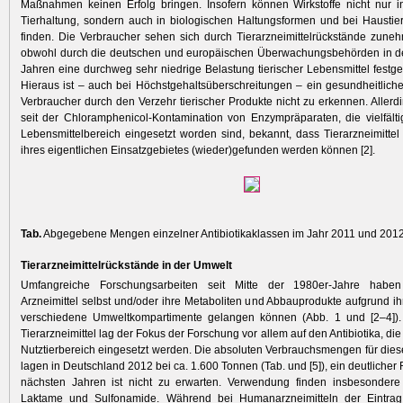
Maßnahmen keinen Erfolg bringen. Insofern können Wirkstoffe nicht nur i
Tierhaltung, sondern auch in biologischen Haltungsformen und bei Hausti
finden. Die Verbraucher sehen sich durch Tierarzneimittelrückstände zune
obwohl durch die deutschen und europäischen Überwachungsbehörden in 
Jahren eine durchweg sehr niedrige Belastung tierischer Lebensmittel festges
Hieraus ist – auch bei Höchstgehaltsüberschreitungen – ein gesundheitliche
Verbraucher durch den Verzehr tierischer Produkte nicht zu erkennen. Allerdin
seit der Chloramphenicol-Kontamination von Enzympräparaten, die vielfälti
Lebensmittelbereich eingesetzt worden sind, bekannt, dass Tier­arzneimitte
ihres eigentlichen Einsatzgebietes (wieder)gefunden werden können [2].
Tab.
Abgegebene Mengen einzelner Antibiotikaklassen im Jahr 2011 und 2012 
Tierarzneimittelrückstände in der Umwelt
Umfangreiche Forschungsarbeiten seit Mitte der 1980er-Jahre haben
Arzneimittel selbst und/oder ihre Metaboliten und Abbauprodukte aufgrund ihr
verschiedene Umweltkompartimente gelangen können (Abb. 1 und [2–4]).
Tierarzneimittel lag der Fokus der Forschung vor allem auf den Antibiotika, d
Nutztierbereich eingesetzt werden. Die absoluten Verbrauchsmengen für diese
­lagen in Deutschland 2012 bei ca. 1.600 Tonnen (Tab. und [5]), ein deutliche
nächsten Jahren ist nicht zu erwarten. Verwendung finden insbesondere ­
Laktame und Sulfonamide. Während bei Human­arzneimitteln der Eintra