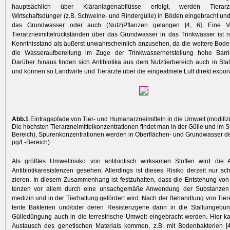
hauptsächlich über Kläranlagenabflüsse erfolgt, werden Tierarz
Wirtschaftsdünger (z.B. Schweine- und Rindergülle) in ­Böden eingebracht un
das Grundwasser oder auch (Nutz)Pflanzen gelangen [4, 6]. Eine V
Tierarzneimittelrückständen über das Grundwasser in das Trinkwasser ist 
Kenntnisstand als äußerst unwahrscheinlich anzusehen, da die weitere Bo
die Wasserauf­bereitung im Zuge der Trinkwasserherstellung hohe Barrie
Darüber hinaus finden sich Antibiotika aus dem Nutztierbereich auch in Sta
und können so Landwirte und Tierärzte über die eingeatmete Luft direkt exponi
Abb.1
Eintragspfade von Tier- und Humanarzneimitteln in die Umwelt (modifizie
Die höchsten Tierarzneimittelkonzentra­tionen findet man in der Gülle und im S
Bereich), Spurenkonzentrationen werden in Oberflächen- und Grundwasser dete
µg/L-Bereich).
Als größtes Umweltrisiko von antibiotisch wirksamen Stoffen wird die 
Antibiotikaresistenzen gesehen. Allerdings ist dieses Risiko derzeit nur sch
zieren. In diesem Zusammenhang ist festzuhalten, dass die Entstehung von A
tenzen vor allem durch eine unsachgemäße Anwendung der Substanzen
medizin und in der Tierhaltung gefördert wird. Nach der Behandlung von Tier
tente Bakterien und/oder deren Resistenzgene dann in die Stallumgebu
Gülledüngung auch in die terrestrische Umwelt eingebracht werden. Hier 
Austausch des genetischen Materials kommen, z.B. mit Bodenbakterien [4