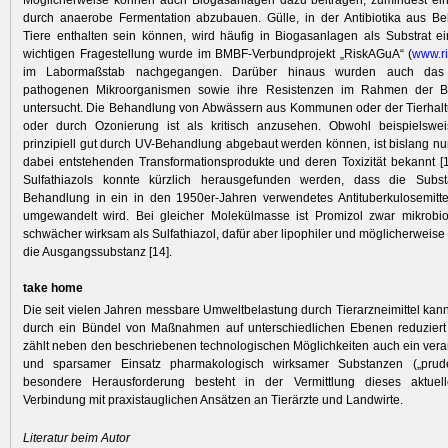
Möglicherweise können auch Biogasanlagen dazu beitragen, zumindest einz
durch anaerobe Fermentation abzubauen. Gülle, in der Antibiotika aus B
Tiere enthalten sein können, wird häufig in ­Biogasanlagen als Substrat ei
wichtigen Fragestellung wurde im BMBF-Verbundprojekt „RiskAGuA“ (
www.r
im Labormaßstab nachgegangen. Darüber hinaus wurden auch das 
pathogenen Mikroorganismen sowie ihre Resistenzen im Rahmen der B
untersucht. Die Behandlung von Abwässern aus Kommunen oder der Tierhalt
oder durch Ozonierung ist als kritisch anzusehen. Obwohl beispielswe
prinzipiell gut durch UV-Behandlung abgebaut werden können, ist bislang nu
dabei entstehenden Transformationsprodukte und deren Toxizität bekannt [1
Sulfathiazols konnte kürzlich herausgefunden werden, dass die Subs
Behandlung in ein in den 1950er-Jahren verwendetes Antituberkulosemitte
umgewandelt wird. Bei gleicher Molekülmasse ist Promizol zwar mikrobiol
schwächer wirksam als Sulfathiazol, dafür aber lipophiler und möglicherweise 
die Ausgangs­substanz [14].
take home
Die seit vielen Jahren messbare Umweltbelastung durch Tierarzneimittel kann 
durch ein Bündel von Maßnahmen auf unterschiedlichen Ebenen reduziert
zählt neben den beschriebenen technologischen Möglichkeiten auch ein vera
und sparsamer Einsatz pharmakologisch wirksamer Substanzen („prude
besondere Herausforderung besteht in der Vermittlung dieses aktuel
Verbindung mit praxistauglichen Ansätzen an Tierärzte und Landwirte.
Literatur beim Autor