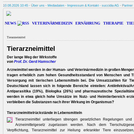
10.08.2026 10:45 -
Über uns
-
Mediadaten
-
Impressum & Kontakt
-
succidia AG
-
Partner
NEWS
VETERINÄRMEDIZIN
ERNÄHRUNG
THERAPIE
TIE
Tierarzneimittel
Tierarzneimittel
Der lange Weg der Wirkstoffe
von
Prof. Dr. Gerd Hamscher
Arzneimittel werden in der Human- und Veterinärmedizin in großen Mengen
­tragen erheblich zum hohen Gesundheitsstandard von Menschen und T
Versorgung mit tierischen Lebensmitteln bei. Die Umsatzzahlen für Tier
Deutschland lassen sich in folgende Bereiche einteilen: Antiinfektiva/An
Antiparasitika (19%), Biologika (26%) und pharmazeutische Spezialität
werden in etwa gleich hohe Umsätze im Nutz- und Heimtierbereich erzie
verbleiben die Substanzen nach ihrer Wirkung im Organismus?
Tierarzneimittelrückstände in Lebensmitteln
Tierarzneimittel unterliegen strengen gesetzlichen Regelungen u
Arzneimittelgesetz zugelassen werden. Nach dem Tierschutzgese
Verpflichtung, Tierarzneimittel zur Heilung erkrankter Tiere ein­zusetz