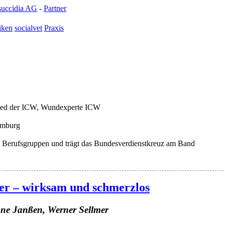
succidia AG
-
Partner
iken
socialvet
Praxis
glied der ICW, Wundexperte ICW
Hamburg
alle Berufsgruppen und trägt das Bundesverdienstkreuz am Band
r – wirksam und schmerzlos
nne Janßen, Werner Sellmer