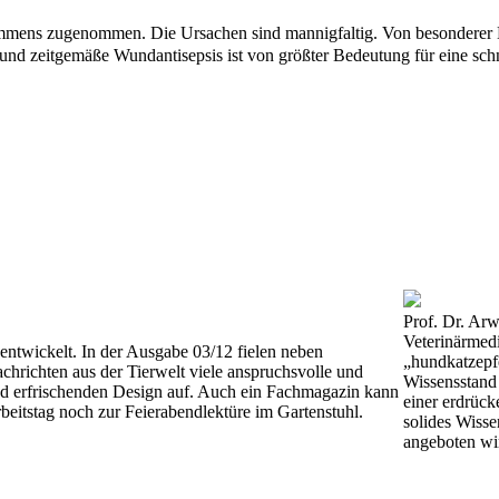
immens zugenommen. Die Ursachen sind mannigfaltig. Von besonderer B
und zeitgemäße Wundantisepsis ist von größter Bedeutung für eine sc
Prof. Dr. Arw
Veterinärmed
entwickelt. In der Ausgabe 03/12 fielen neben
„hundkatzepfe
chrichten aus der Tierwelt viele anspruchsvolle und
Wissensstand 
nd erfrischenden Design auf. Auch ein Fachmagazin kann
einer erdrück
beitstag noch zur Feierabendlektüre im Gartenstuhl.
solides Wisse
angeboten wi