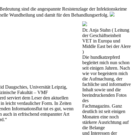
edeutung sind die angespannte Resistenzlage der Infektionskeime
hnelle Wundheilung und damit für den Behandlungserfolg.
Dr. Anja Stahn ( Leitung
der Geschäftseinheit
VET in Europa und
Middle East bei der Alere
)
Die hundkatzepferd
begleitet mich nun schon
seit einigen Jahren. Nach
wie vor begeistern mich
die Aufmachung, der
fachliche und informative
id Daugschies, Universität Leipzig,
Inhalt sowie und die
izinische Fakultät – VMF
beeindruckenden Fotos
rd serviert dem Leser den aktuellen
des
in leicht verdaulicher Form. In Zeiten
Fachmagazins. Ganz
enden Informationsflut tut es gut, wenn
deutlich ist seit einigen
n auch in erfrischend entspannter Art
Monaten eine noch
rd.“
stärkere Ausrichtung auf
die Belange
und Interessen der