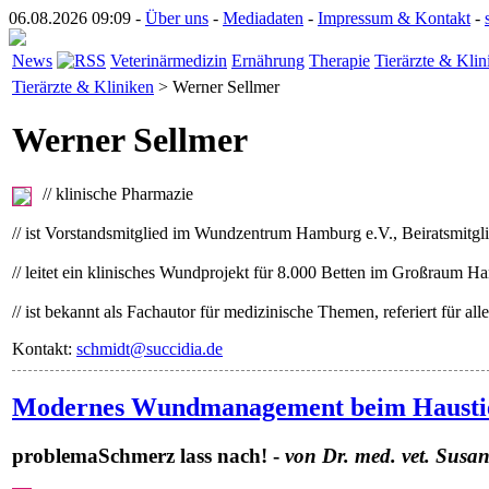
06.08.2026 09:09 -
Über uns
-
Mediadaten
-
Impressum & Kontakt
-
News
Veterinärmedizin
Ernährung
Therapie
Tierärzte & Klin
Tierärzte & Kliniken
> Werner Sellmer
Werner Sellmer
// klinische Pharmazie
// ist Vorstandsmitglied im Wundzentrum Hamburg e.V., Beiratsmit
// leitet ein klinisches Wundprojekt für 8.000 Betten im Großraum 
// ist bekannt als Fachautor für medizinische Themen, referiert für 
Kontakt:
schmidt@succidia.de
Modernes Wundmanagement beim Haustie
problemaSchmerz lass nach! -
von Dr. med. vet. Susa