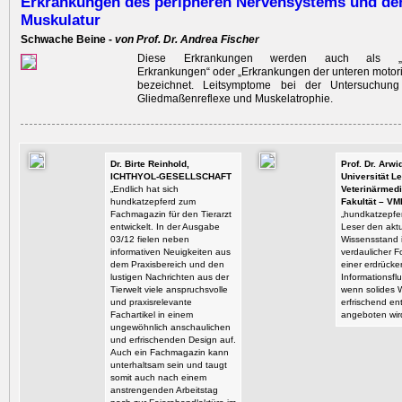
Erkrankungen des peripheren Nervensystems und de
Muskulatur
Schwache Beine -
von Prof. Dr. Andrea Fischer
Diese Erkrankungen werden auch als „ne
Erkrankungen“ oder „Erkrankungen der unteren moto
bezeichnet. Leitsymptome bei der Untersuchung
Gliedmaßenreflexe und Muskelatrophie.
Dr. Birte Reinhold,
Prof. Dr. Arw
ICHTHYOL-GESELLSCHAFT
Universität Le
„Endlich hat sich
Veterinärmedi
hundkatzepferd zum
Fakultät – VM
Fachmagazin für den Tierarzt
„hundkatzepfer
entwickelt. In der Ausgabe
Leser den aktu
03/12 fielen neben
Wissensstand i
informativen Neuigkeiten aus
verdaulicher F
dem Praxisbereich und den
einer erdrück
lustigen Nachrichten aus der
Informationsflu
Tierwelt viele anspruchsvolle
wenn solides 
und praxisrelevante
erfrischend en
Fachartikel in einem
angeboten wir
ungewöhnlich anschaulichen
und erfrischenden Design auf.
Auch ein Fachmagazin kann
unterhaltsam sein und taugt
somit auch nach einem
anstrengenden Arbeitstag