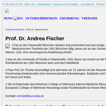
07.08.2026 23:45 -
Über uns
-
Mediadaten
-
Impressum & Kontakt
-
succidia AG
-
Partner
NEWS
VETERINÄRMEDIZIN
ERNÄHRUNG
THERAPIE
TIE
Tierärzte & Kliniken
> Prof. Dr. Andrea Fischer
Prof. Dr. Andrea Fischer
// hat an der Univer­sität München studiert und promoviert und war einige 
Medizini­schen Tierklinik der LMU München tätig, bevor sie an der Univers
Athens, USA, ihre neurologische Ausbildung erhielt
// war an der University of Florida in Gainesville, USA, bevor sie zurück an die
Kleintierklinik der LMU München kam und dort habilitierte
// Frau Prof. Dr. Fischer beschäftigt sich seit mehr als 15 Jahren mit der Neurolo
Forschungsschwerpunkte sind neuromuskuläre Erkrankungen, Epilepsie und
bei Hund und Katze
// Sie ist Diplomate des American College of Veterinary Internal Medicine (Ne
European College of Veterinary Neurology sowie Fachtierärztin für Innere Med
Kontakt:
schmidt@succidia.de