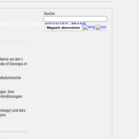
Suche:
RÄRZTE & KLINIKEN
SOCIALVET
PRAXIS
Magazin abonnieren
Jahre an der I.
ity of Georgia in
 Medizinische
gie, ihre
 Hörstörungen
urology) und des
izin