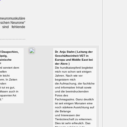
r
uromuskuläre
rischen Neurone“
 sind fehlende
id Daugschies,
Dr. Anja Stahn ( Leitung der
ipzig,
Geschäftseinheit VET in
zinische
Europa und Middle East bei
F
der Alere )
d serviert dem
Die hundkatzepferd begleitet
ellen
mich nun schon seit einigen
n leicht
Jahren. Nach wie vor
orm. In Zeiten
begeistern mich
enden
die Aufmachung, der fachliche
t tut es gut,
und informative Inhalt sowie
Wissen auch in
und die beeindruckenden
tspannter Art
Fotos des
d.“
Fachmagazins. Ganz deutlich
ist seit einigen Monaten eine
noch stärkere Ausrichtung auf
die Belange
und Interessen der
Tierärzteschaft zu erkennen.
Dies ist sehr erfreulich. Das