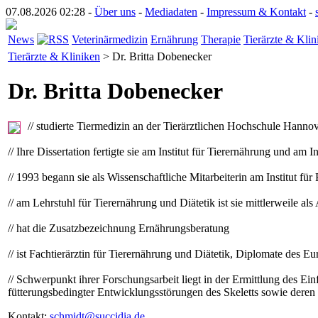
07.08.2026 02:28 -
Über uns
-
Mediadaten
-
Impressum & Kontakt
-
News
Veterinärmedizin
Ernährung
Therapie
Tierärzte & Klin
Tierärzte & Kliniken
> Dr. Britta Dobenecker
Dr. Britta Dobenecker
// studierte Tiermedizin an der Tierärztlichen Hochschule Hanno
// Ihre Dissertation fertigte sie am Institut für Tierernährung und a
// 1993 begann sie als Wissenschaftliche Mitarbeiterin am Institut 
// am Lehrstuhl für Tierernährung und Diätetik ist sie mittlerweile al
// hat die Zusatzbezeichnung Ernährungsberatung
// ist Fachtierärztin für Tierernährung und Diätetik, Diplomate des
// Schwerpunkt ihrer Forschungsarbeit liegt in der Ermittlung des E
fütterungsbedingter Entwicklungsstörungen des Skeletts sowie deren 
Kontakt:
schmidt@succidia.de