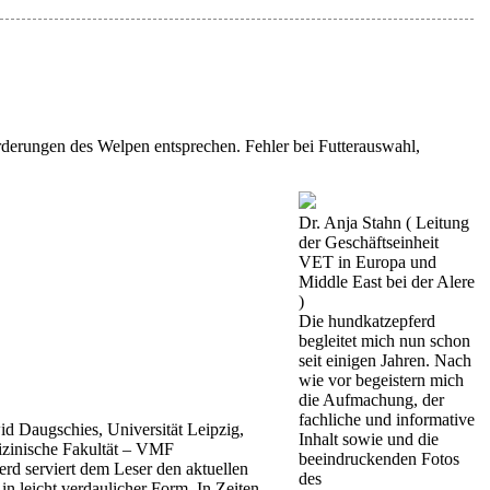
derungen des Welpen entsprechen. Fehler bei Futterauswahl,
Dr. Anja Stahn ( Leitung
der Geschäftseinheit
VET in Europa und
Middle East bei der Alere
)
Die hundkatzepferd
begleitet mich nun schon
seit einigen Jahren. Nach
wie vor begeistern mich
die Aufmachung, der
fachliche und informative
id Daugschies, Universität Leipzig,
Inhalt sowie und die
izinische Fakultät – VMF
beeindruckenden Fotos
rd serviert dem Leser den aktuellen
des
in leicht verdaulicher Form. In Zeiten