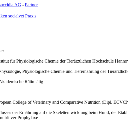
succidia AG
-
Partner
iken
socialvet
Praxis
ver
m Institut für Physiologische Chemie der Tierärztlichen Hochschule Hanno
für Physiologie, Physiologische Chemie und Tierernährung der Tierärzt
s Akademische Rätin tätig
 European College of Veterinary and Comparative Nutrition (Dipl. ECVC
influsses der Ernährung auf die Skelettentwicklung beim Hund, der Eta
nutritiver Prophylaxe