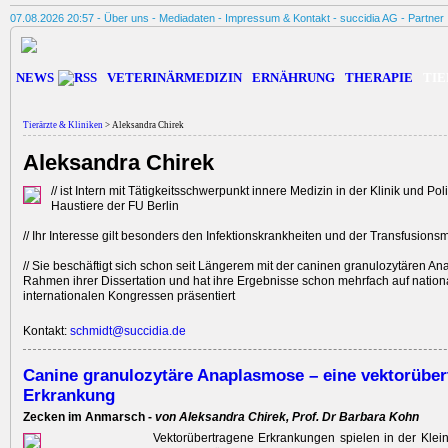
07.08.2026 20:57 -
Über uns
-
Mediadaten
-
Impressum & Kontakt
-
succidia AG
-
Partner
NEWS
VETERINÄRMEDIZIN
ERNÄHRUNG
THERAPIE
TIE
Tierärzte & Kliniken
> Aleksandra Chirek
Aleksandra Chirek
// ist Intern mit Tätigkeitsschwerpunkt innere Medizin in der Klinik und Polik
Haustiere der FU Berlin
// Ihr Interesse gilt besonders den Infektionskrankheiten und der Transfusions
// Sie beschäftigt sich schon seit Längerem mit der caninen granulozytären A
Rahmen ihrer Dissertation und hat ihre Ergebnisse schon mehrfach auf natio
internationalen Kongressen präsentiert
Kontakt:
schmidt@succidia.de
Canine granulozytäre Anaplasmose – eine vektorüber
Erkrankung
Zecken im Anmarsch -
von Aleksandra Chirek, Prof. Dr Barbara Kohn
Vektorübertragene Erkrankungen spielen in der Klein