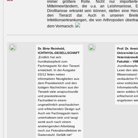
immer größere Rolle. Nicht nur importie
Mittelmeerländern, die u.a. an Leishmaniose, E
Dirofilariose erkrankt sein können, stellen eine Her
den Tierarzt dar. Auch in unseren Breit
Infektionserkrankungen, die von Arthropoden übertr
dem Vormarsch.
Dr. Birte Reinhold,
Prof. Dr. Arw
ICHTHYOL-GESELLSCHAFT
Universität Le
„Endlich hat sich
Veterinärmedi
hundkatzepferd zum
Fakultät – VM
Fachmagazin für den Tierarzt
„hundkatzepfer
entwickelt. In der Ausgabe
Leser den aktu
03/12 fielen neben
Wissensstand i
informativen Neuigkeiten aus
verdaulicher F
dem Praxisbereich und den
einer erdrück
lustigen Nachrichten aus der
Informationsflu
Tierwelt viele anspruchsvolle
wenn solides 
und praxisrelevante
erfrischend en
Fachartikel in einem
angeboten wir
ungewöhnlich anschaulichen
und erfrischenden Design auf.
Auch ein Fachmagazin kann
unterhaltsam sein und taugt
somit auch nach einem
anstrengenden Arbeitstag
noch zur Feierabendlektüre im
Gartenstuhl. Gefällt mir!“