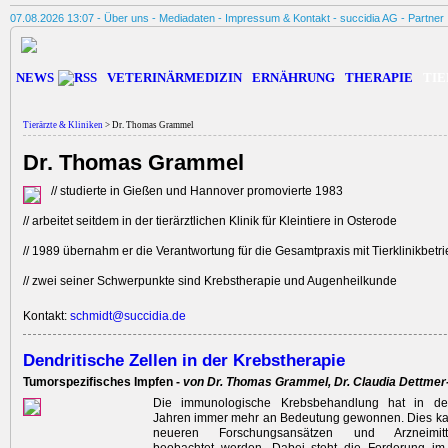
07.08.2026 13:07 -
Über uns
-
Mediadaten
-
Impressum & Kontakt
-
succidia AG
-
Partner
NEWS
VETERINÄRMEDIZIN
ERNÄHRUNG
THERAPIE
TIE
Tierärzte & Kliniken
> Dr. Thomas Grammel
Dr. Thomas Grammel
// studierte in Gießen und Hannover promovierte 1983
// arbeitet seitdem in der tierärztlichen Klinik für Kleintiere in Osterode
// 1989 übernahm er die Verantwortung für die Gesamtpraxis mit Tierklinik­betr
// zwei seiner Schwerpunkte sind Krebstherapie und Augenheilkunde
Kontakt:
schmidt@succidia.de
Dendritische Zellen in der Krebstherapie
Tumorspezifisches Impfen -
von Dr. Thomas Grammel, Dr. Claudia Dettmer
Die immunologische Krebsbehandlung hat in d
Jahren immer mehr an Bedeutung gewonnen. Dies ka
neueren Forschungsansätzen und Arzneimittel