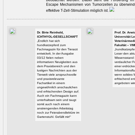
beobachtet werden. Dabei steht die Forderung im ­
Escape Mechanismen von Tumorzellen zu überwind
effektive T-Zell-Stimulation möglich ist.
Dr. Birte Reinhold,
Prof. Dr. Arw
ICHTHYOL-GESELLSCHAFT
Universität Le
„Endlich hat sich
Veterinärmedi
hundkatzepferd zum
Fakultät – VM
Fachmagazin für den Tierarzt
„hundkatzepfer
entwickelt. In der Ausgabe
Leser den aktu
03/12 fielen neben
Wissensstand i
informativen Neuigkeiten aus
verdaulicher F
dem Praxisbereich und den
einer erdrück
lustigen Nachrichten aus der
Informationsflu
Tierwelt viele anspruchsvolle
wenn solides 
und praxisrelevante
erfrischend en
Fachartikel in einem
angeboten wir
ungewöhnlich anschaulichen
und erfrischenden Design auf.
Auch ein Fachmagazin kann
unterhaltsam sein und taugt
somit auch nach einem
anstrengenden Arbeitstag
noch zur Feierabendlektüre im
Gartenstuhl. Gefällt mir!“