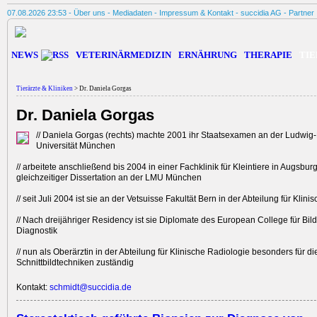
07.08.2026 23:53 -
Über uns
-
Mediadaten
-
Impressum & Kontakt
-
succidia AG
-
Partner
NEWS
VETERINÄRMEDIZIN
ERNÄHRUNG
THERAPIE
TIE
Tierärzte & Kliniken
> Dr. Daniela Gorgas
Dr. Daniela Gorgas
// Daniela Gorgas (rechts) machte 2001 ihr Staatsexamen an der Ludwig-
Universität München
// arbeitete anschließend bis 2004 in einer Fachklinik für Kleintiere in Augsbur
gleichzeitiger Dissertation an der LMU München
// seit Juli 2004 ist sie an der Vetsuisse Fakultät Bern in der Abteilung für Klin
// Nach dreijähriger Residency ist sie Diplomate des European College für Bi
Diagnostik
// nun als Oberärztin in der Abteilung für Klinische Radiologie besonders für di
Schnittbildtechniken zuständig
Kontakt:
schmidt@succidia.de