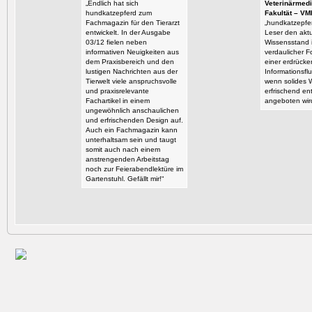
„Endlich hat sich
Veterinärmedi
hundkatzepferd zum
Fakultät – VM
Fachmagazin für den Tierarzt
„hundkatzepfer
entwickelt. In der Ausgabe
Leser den aktu
03/12 fielen neben
Wissensstand i
informativen Neuigkeiten aus
verdaulicher F
dem Praxisbereich und den
einer erdrück
lustigen Nachrichten aus der
Informationsflu
Tierwelt viele anspruchsvolle
wenn solides 
und praxisrelevante
erfrischend en
Fachartikel in einem
angeboten wir
ungewöhnlich anschaulichen
und erfrischenden Design auf.
Auch ein Fachmagazin kann
unterhaltsam sein und taugt
somit auch nach einem
anstrengenden Arbeitstag
noch zur Feierabendlektüre im
Gartenstuhl. Gefällt mir!“