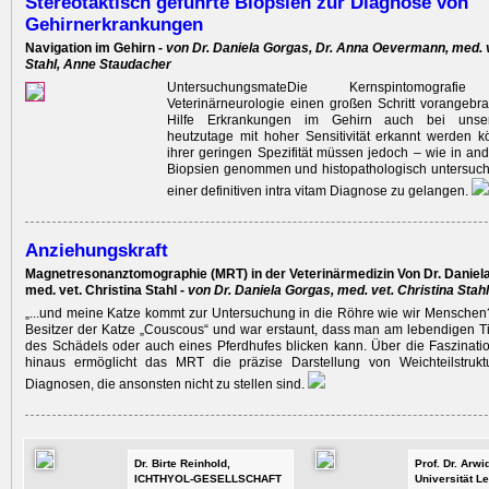
Stereotaktisch geführte Biopsien zur Diagnose von
Gehirnerkrankungen
Navigation im Gehirn -
von Dr. Daniela Gorgas, Dr. Anna Oevermann, med. v
Stahl, Anne Staudacher
UntersuchungsmateDie Kernspintomogra
Veterinärneurologie einen großen Schritt vorangebrac
Hilfe Erkrankungen im Gehirn auch bei unser
heutzutage mit hoher Sensitivität erkannt werden 
ihrer geringen Spezifität müssen jedoch – wie in a
Biopsien genommen und histopathologisch untersuch
einer definitiven intra vitam Diagnose zu gelangen.
Anziehungskraft
Magnetresonanztomographie (MRT) in der Veterinärmedizin Von Dr. Daniel
med. vet. Christina Stahl -
von Dr. Daniela Gorgas, med. vet. Christina Stahl
„...und meine Katze kommt zur Untersuchung in die Röhre wie wir Menschen?
Besitzer der Katze „Couscous“ und war erstaunt, dass man am lebendigen Ti
des Schädels oder auch eines Pferdhufes blicken kann. Über die Faszinatio
hinaus ermöglicht das MRT die präzise Darstellung von Weichteilstruk
Diagnosen, die ansonsten nicht zu stellen sind.
Dr. Birte Reinhold,
Prof. Dr. Arw
ICHTHYOL-GESELLSCHAFT
Universität Le