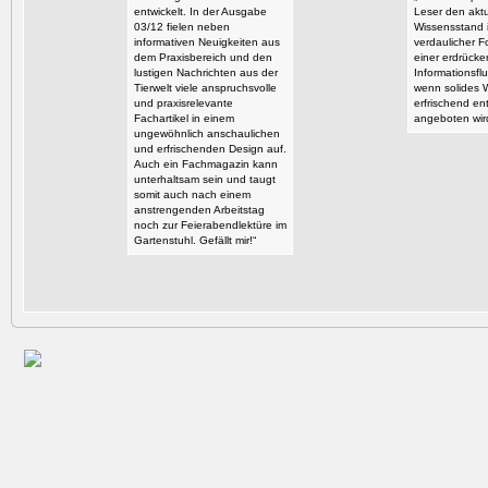
entwickelt. In der Ausgabe
Leser den aktu
03/12 fielen neben
Wissensstand i
informativen Neuigkeiten aus
verdaulicher F
dem Praxisbereich und den
einer erdrück
lustigen Nachrichten aus der
Informationsflu
Tierwelt viele anspruchsvolle
wenn solides 
und praxisrelevante
erfrischend en
Fachartikel in einem
angeboten wir
ungewöhnlich anschaulichen
und erfrischenden Design auf.
Auch ein Fachmagazin kann
unterhaltsam sein und taugt
somit auch nach einem
anstrengenden Arbeitstag
noch zur Feierabendlektüre im
Gartenstuhl. Gefällt mir!“