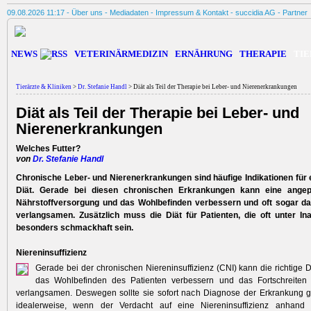
09.08.2026 11:17 -
Über uns
-
Mediadaten
-
Impressum & Kontakt
-
succidia AG
-
Partner
NEWS
VETERINÄRMEDIZIN
ERNÄHRUNG
THERAPIE
TIE
Tierärzte & Kliniken
>
Dr. Stefanie Handl
> Diät als Teil der Therapie bei Leber- und Nierenerkrankungen
Diät als Teil der Therapie bei Leber- und
Nierenerkrankungen
Welches Futter?
von
Dr. Stefanie Handl
Chronische Leber- und Nierenerkrankungen sind häufige Indikationen für e
Diät. Gerade bei diesen chronischen Erkrankungen kann eine angepa
Nährstoffversorgung und das Wohlbefinden verbessern und oft sogar da
verlangsamen. Zusätzlich muss die Diät für Patienten, die oft unter Ina
besonders schmackhaft sein.
Niereninsuffizienz
Gerade bei der chronischen Niereninsuffizienz (CNI) kann die richtige D
das Wohlbefinden des Patienten verbessern und das Fortschreiten
verlangsamen. Deswegen sollte sie sofort nach Diagnose der Erkrankung g
idealerweise, wenn der Verdacht auf eine Niereninsuffizienz anhand