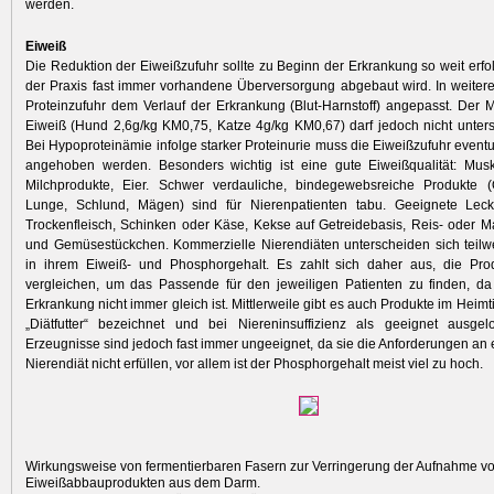
werden.
Eiweiß
Die Reduktion der Eiweißzufuhr sollte zu Beginn der Erkrankung so weit erfol
der Praxis fast immer vorhandene Überversorgung abgebaut wird. In weitere
Proteinzufuhr dem Verlauf der Erkrankung (Blut-Harnstoff) angepasst. Der 
Eiweiß (Hund 2,6g/kg KM0,75, Katze 4g/kg KM0,67) darf jedoch nicht unters
Bei Hypoproteinämie infolge starker Protein­urie muss die Eiweißzufuhr event
angehoben werden. Besonders wichtig ist eine gute Eiweißqualität: Muske
Milchprodukte, Eier. Schwer verdauliche, bindegewebsreiche Produkte 
Lunge, Schlund, Mägen) sind für Nierenpatienten tabu. Geeignete Leck
Trockenfleisch, Schinken oder Käse, Kekse auf Getreidebasis, Reis- oder Ma
und Gemüse­stückchen. Kommerzielle Nieren­diäten unterscheiden sich teilwe
in ihrem Eiweiß- und Phosphorgehalt. Es zahlt sich daher aus, die Pr
vergleichen, um das Passende für den ­jeweiligen Patienten zu finden, da
Erkrankung nicht immer gleich ist. Mittlerweile gibt es auch Produkte im Heimti
„Diätfutter“ bezeichnet und bei Niereninsuffizienz als geeignet ausgel
Erzeugnisse sind ­jedoch fast immer ungeeignet, da sie die Anforderungen an 
Nierendiät nicht erfüllen, vor allem ist der Phosphorgehalt meist viel zu hoch.
Wirkungsweise von fermentierbaren Fasern zur Verringerung der Aufnahme v
Eiweißabbauprodukten aus dem Darm.