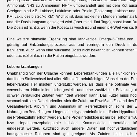
proteolytische Bakterien werden zurückgedrängt und der Darmbrei wird ang
Ammoniak NH3 zu Ammonium NH4+ umgewandelt und mit dem Kot ausge
Geeignet sind z.B. Laktose, Laktulose oder Pektin (Dosierung: Laktose und 
KM, Laktulose bis 2g/kg KM). Wichtig ist, dass mit kleinen Mengen mehrmals 
und die Dosis langsam gesteigert wird (über mind. fünf Tage), sonst kann Dur
Die Dosis ist richtig, wenn der Kot etwas weich ist und einen pH-Wert von ca. 6
Eine weitere sinnvolle Ergänzung sind langkettige Omega-3-Fettsäuren. 
günstig auf Entzündungsprozesse aus und verringern den Druck in de
Kapillaren. Auch wenn eine wirksame Dosis nicht bekannt ist, können fetter F
oder Lachsöl einfach in die Ration eingebaut werden.
Lebererkrankungen
Unabhängig von der Ursache können ­Lebererkrankungen alle Funktionen
damit den Stoffwechsel fast aller Nährstoffe beinträchtigen. Vonseiten der E
leberkrankes Tier insofern unterstützt werden, als dass eine optimale Ve
verwertbaren Nährstoffen sichergestellt und eine zusätzliche Belastung 
schwer verdauliche Zutaten verhindert werden kann. Das Futter muss hoc
schmackhaft sein. Dabei orientiert sich die Zufuhr an Eiweiß am Zustand des P
Gesamteiweiß, Albumin und Ammoniak im Referenzbereich, sollte der E
Nahrung am Bedarf liegen. Liegen eine Hypoproteinämie und/oder Hypalbum
die Protein­zufuhr erhöht werden. Eine Proteinreduk­tion ist nur bei erhöhte
bzw. Hepathoenzephalopathie indiziert. Kommerzielle Leberdiäten kö
eingesetzt werden, kurzfristig auch ­andere Diäten mit hochverdauliche
hausgemachte Rationen sind gut geeignet. Als Zutaten bietet sich M