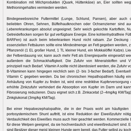
Kombination mit Milchprodukten (Quark, Hüttenkäse) an, Eier sollten we
Methioningehaltes vermieden werden.
Bindegewebsreiche Futtermittel (Lunge, Schlund, Pansen), aber auch d
beliebten Ohren, Sehnen, Büffelhautknochen oder Ochsenziemer sind auc
Lebererkrankungen absolut ungeeignet. Sehr weich gekochte Kartoffeln, N
Getreide­flocken sorgen für gut verfügbare Energie. Eine kohlenhydratfreie Fü
BARFen) ist auch beim leberkranken Hund nicht ratsam. Zur Deckung 
essenziellen Fettsäuren sollte eine Mindestmenge an Fett gegeben werden, z
Pflanzenöl (1 EL großer Hund, ­1 TL kleiner Hund, ein Mokkalöffel Katze). Li
der Fettverdauung vor, kann auch mehr Fett als Energiequelle eingesetzt wer
außerdem die Schmackhaftigkeit. Die Zufuhr von Mineralstoffen und Vi
prinzipiell nach Bedarf. Vitamin A sollte nicht über­dosiert werden, die Zufuhr 
B-Vitaminen kann hingegen reichlich sein (2- bis 3-facher Bedarf). Eventuell
Vitamin C gegeben werden. Da bei chronischen Hepathopathien häufig ein
Anhäufung von Kupfer zu finden ist, wird eine restriktive Kupferversorgung
erhöhte Zinkzufuhr verhindert die Absorption von Kupfer im Darm und kan
Fibrosierung reduzieren. Dazu eignet sich z.B. Zinkacetat (2–4mg/kg KM/Tag),
Zinkglukonat (3mg/kg KM/Tag).
Bei einer Hepatoezephalopathie, die in der Praxis wohl am häufigsten
portosystemischem Shunt auftritt, ist eine Reduktion der Eiweißzufuhr nöti
Verdaulichkeit des Eiweißes muss auch hier geachtet werden. Kommerzielle 
für diese Welpen geeignet, da sie hochverdaulich und eiweißreduziert sind.
sind Besitzer dieser meist kleinen Hunde gern bereit, das Futter selbst zu koc