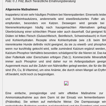
Foto: © J. Fritz, Buch Tierärztliche Ernährungsberatung
Allgemeine Maßnahmen
Inappetenz ist ein sehr häufiges Problem bei Nierenpatienten: Einerseits leide
und Schleimhautulzera, andererseits wird eiweißreduziertes Futter als 
empfunden, besonders von Katzen. Deswegen wird gerade bei P
Nierenerkrankungen häufig nach hausgemachten Alternativen gefra
Überbrückung einer schlechten Phase oder auch dauerhaft. Gut geeignet f
Diäten ist fettes Fleisch ­(Gulaschfleisch, Beinfleisch, Schweinebauch) in Kom
und Kohlenhydraten. Rezepte ohne Kohlenhydrate (wie z.B. beim BA
nierenkranke Hunde definitiv nicht geeignet, da sie zu eiweiß- und phosphor
wenn nur kurzfristig gekocht wird, sollte zumindest Kalzium ergänzt werden,
Kalzium-Phosphor-Verhältnis besonders schädigend für die Nieren ist. Das k
über Futterkalk oder ­Eierschalen erfolgen (Tab.1). Kommer­zielle Mineralfutt
immer auch Phosphor und sind daher nur im Anfangsstadium geeign
Augenmerk muss auf die Zufuhr von Nährstoffen gelegt werden, die für die Blu
sind (Fe, Cu, B-Vitamine), um eine Anämie, die durch einen Mangel an Eryth
oft besteht, nicht noch zu begünstigen.
Eine einfache, preisgünstige und sehr effektive Maßnahme zur 
Ammoniakaufnahme aus dem Darm ist der Einsatz von fermentierbaren 
(Präbiotika). Sie wirken auf mehrfache Weise: Die Darmpassage wird