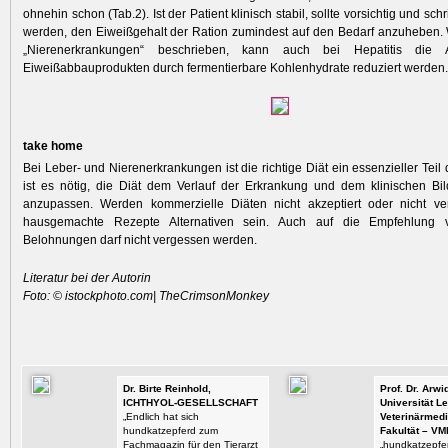
ohnehin schon (Tab.2). Ist der Patient klinisch stabil, sollte vorsichtig und sch
werden, den Eiweißgehalt der Ration zumindest auf den Bedarf anzuheben. 
„Nierenerkrankungen“ beschrieben, kann auch bei Hepatitis die 
Eiweißabbauprodukten durch fermentierbare Kohlenhydrate reduziert werden.
take home
Bei Leber- und Nierenerkrankungen ist die richtige Diät ein essenzieller Teil 
ist es nötig, die Diät dem Verlauf der Erkrankung und dem klinischen Bi
anzupassen. Werden kommerzielle Diäten nicht akzeptiert oder nicht ve
hausgemachte Rezepte Alternativen sein. Auch auf die Empfehlung 
Belohnungen darf nicht vergessen werden.
Literatur bei der Autorin
Foto: © istockphoto.com| TheCrimsonMonkey
Dr. Birte Reinhold,
Prof. Dr. Arw
ICHTHYOL-GESELLSCHAFT
Universität Le
„Endlich hat sich
Veterinärmedi
hundkatzepferd zum
Fakultät – VM
Fachmagazin für den Tierarzt
„hundkatzepfer