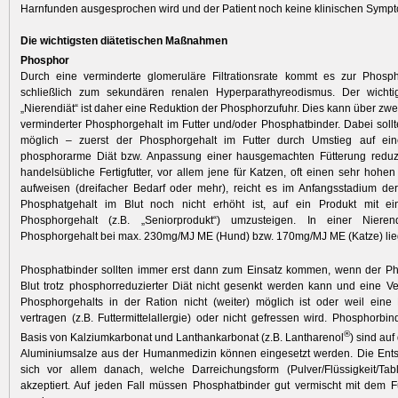
Harnfunden ausgesprochen wird und der Patient noch keine klinischen Sympt
Die wichtigsten diätetischen Maßnahmen
Phosphor
Durch eine verminderte glomeruläre Filtrationsrate kommt es zur Phosph
schließlich zum sekundären renalen Hyperparathyreodismus. Der wichti
„Nierendiät“ ist daher eine Reduktion der Phosphorzufuhr. Dies kann über zwe
verminderter Phosphorgehalt im Futter und/oder Phosphatbinder. Dabei sol
möglich – zuerst der Phosphorgehalt im Futter durch Umstieg auf ei
phosphorarme Diät bzw. Anpassung einer hausgemachten Fütterung reduz
handelsübliche Fertigfutter, vor allem jene für Katzen, oft einen sehr hohe
aufweisen (dreifacher Bedarf oder mehr), reicht es im Anfangsstadium de
Phosphatgehalt im Blut noch nicht erhöht ist, auf ein Produkt mit e
Phosphorgehalt (z.B. „Seniorprodukt“) umzusteigen. In einer Nieren
Phosphorgehalt bei max. 230mg/MJ ME (Hund) bzw. 170mg/MJ ME (Katze) lie
Phosphatbinder sollten immer erst dann zum Einsatz kommen, wenn der Ph
Blut trotz phosphorreduzierter Diät nicht gesenkt werden kann und eine 
Phosphorgehalts in der Ration nicht (weiter) möglich ist oder weil eine 
vertragen (z.B. Futtermittelallergie) oder nicht gefressen wird. Phosphorbin
®
Basis von Kalziumkarbonat und Lanthankarbonat (z.B. Lantharenol
) sind au
Aluminiumsalze aus der Humanmedizin können eingesetzt werden. Die Entsc
sich vor allem danach, welche Darreichungsform (Pulver/Flüssigkeit/Tabl
akzeptiert. Auf jeden Fall müssen Phosphatbinder gut vermischt mit dem Fu