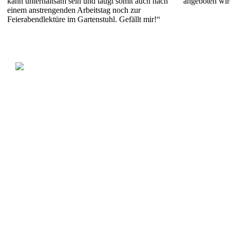
kann unterhaltsam sein und taugt somit auch nach
angeboten wir
einem anstrengenden Arbeitstag noch zur
Feierabendlektüre im Gartenstuhl. Gefällt mir!“