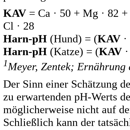
KAV
= Ca · 50 + Mg · 82 + N
Cl · 28
Harn-pH
(Hund) = (
KAV
· 
Harn-pH
(Katze) = (
KAV
·
1
Meyer, Zentek; Ernährung
Der Sinn einer Schätzung de
zu erwartenden pH-Werts de
möglicherweise nicht auf den
Schließlich kann der tatsäc