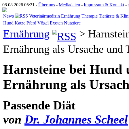
08.08.2026 05:21 -
Über uns
-
Mediadaten
-
Impressum & Kontakt
-
News
Veterinärmedizin
Ernährung
Therapie
Tierärzte & Klin
Hund
Katze
Pferd
Vögel
Exoten
Nutztiere
Ernährung
> Harnstei
Ernährung als Ursache und 
Harnsteine bei Hund 
Ernährung als Ursach
Passende Diät
von
Dr. Johannes Scheel